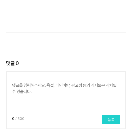
댓글
0
0
/ 300
등록