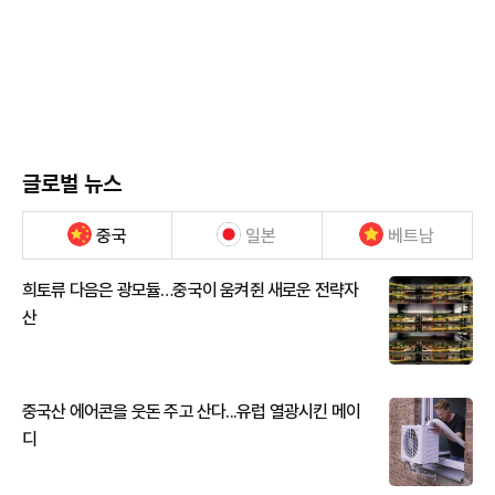
글로벌 뉴스
중국
일본
베트남
희토류 다음은 광모듈…중국이 움켜쥔 새로운 전략자
산
중국산 에어콘을 웃돈 주고 산다...유럽 열광시킨 메이
디