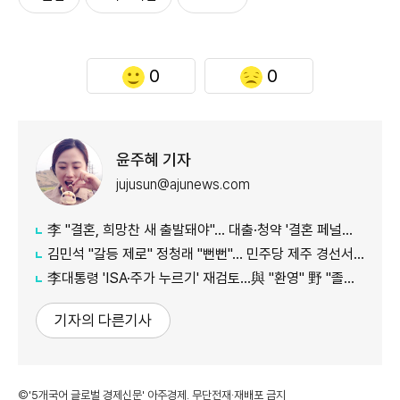
0
0
윤주혜 기자
jujusun@ajunews.com
李 "결혼, 희망찬 새 출발돼야"… 대출·청약 '결혼 페널티' 손본다
김민석 "갈등 제로" 정청래 "뻔뻔"… 민주당 제주 경선서 격돌
李대통령 'ISA·주가 누르기' 재검토…與 "환영" 野 "졸속 국정"
기자의 다른기사
©'5개국어 글로벌 경제신문' 아주경제. 무단전재·재배포 금지