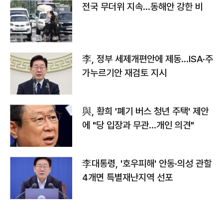
전국 무더위 지속…동해안 강한 비
李, 정부 세제개편안에 제동…ISA·주
가누르기안 재검토 지시
與, 황희 '폐기 버스 청년 주택' 제안
에 "당 입장과 무관…개인 의견"
李대통령, '호우피해' 안동·의성 관할
4개면 특별재난지역 선포