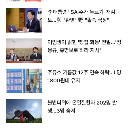
李대통령 'ISA·주가 누르기' 재검
토…與 "환영" 野 "졸속 국정"
이임생이 밝힌 '빵집 회동' 전말…"정
몽규, 홍명보로 하라 지시"
주유소 기름값 12주 연속 하락…L당
1800원대 유지
불볕더위에 온열질환자 202명 발
생…3명 숨져