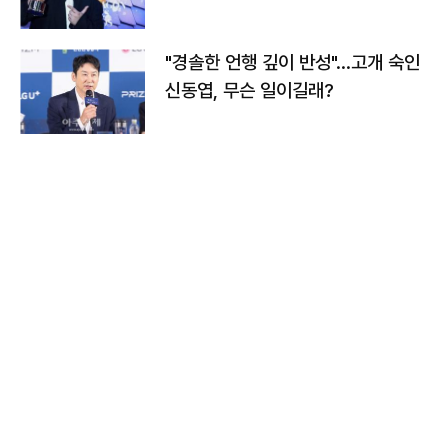
다
"경솔한 언행 깊이 반성"…고개 숙인
신동엽, 무슨 일이길래?