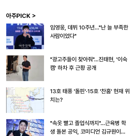
아주PICK >
임영웅, 데뷔 10주년…"난 늘 부족한
사람이었다"
"광고주들이 찾아줘"…진태현, '이숙
캠' 하차 후 근황 공개
13호 태풍 '돌핀'·15호 '찬홈' 현재 위
치는?
"속옷 빨고 졸업식까지"…근육병 학
생 돌본 공익, 코미디언 김규원이었