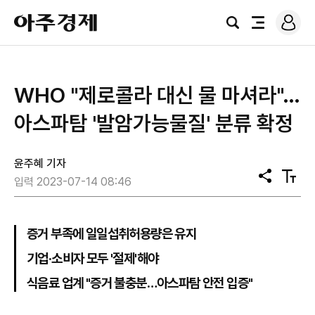
로
아
그
검
전
주
인
색
체
경
메
제
뉴
WHO "제로콜라 대신 물 마셔라"…
아스파탐 '발암가능물질' 분류 확정
윤주혜 기자
공
텍
입력 2023-07-14 08:46
유
스
트
크
기
증거 부족에 일일섭취허용량은 유지
기업·소비자 모두 '절제'해야
식음료 업계 "증거 불충분…아스파탐 안전 입증"