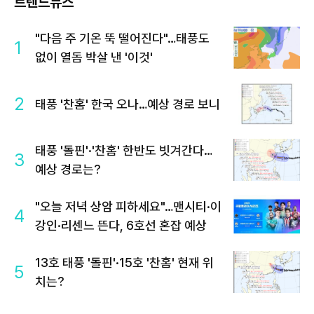
트렌드뉴스
"다음 주 기온 뚝 떨어진다"…태풍도
1
없이 열돔 박살 낸 '이것'
2
태풍 '찬홈' 한국 오나…예상 경로 보니
태풍 '돌핀'·'찬홈' 한반도 빗겨간다…
3
예상 경로는?
"오늘 저녁 상암 피하세요"…맨시티·이
4
강인·리센느 뜬다, 6호선 혼잡 예상
13호 태풍 '돌핀'·15호 '찬홈' 현재 위
5
치는?