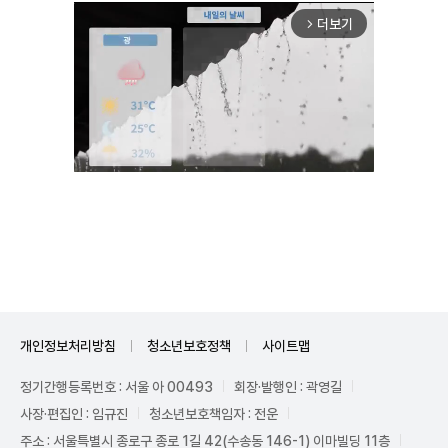
더보기
arrow_forward_ios
Unmute
개인정보처리방침
청소년보호정책
사이트맵
정기간행등록번호 : 서울 아 00493
회장·발행인 : 곽영길
사장·편집인 : 임규진
청소년보호책임자 : 전운
주소 : 서울특별시 종로구 종로 1길 42(수송동 146-1) 이마빌딩 11층