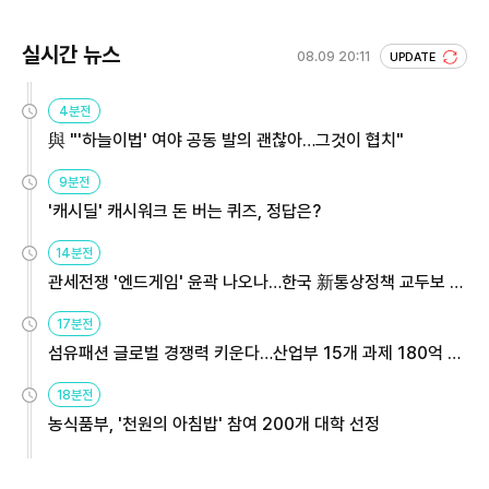
실시간 뉴스
08.09 20:11
UPDATE
4분전
與 "'하늘이법' 여야 공동 발의 괜찮아…그것이 협치"
9분전
'캐시딜' 캐시워크 돈 버는 퀴즈, 정답은?
14분전
관세전쟁 '엔드게임' 윤곽 나오나…한국 新통상정책 교두보 활
용해야
17분전
섬유패션 글로벌 경쟁력 키운다…산업부 15개 과제 180억 지
원
18분전
농식품부, '천원의 아침밥' 참여 200개 대학 선정