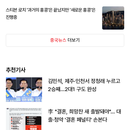
스티븐 로치 '과거의 홍콩'은 끝났지만 '새로운 홍콩'은
진행중
중국뉴스
더보기
추천기사
김민석, 제주·인천서 정청래 누르고
2승째…2대1 구도 완성
李 "결혼, 희망찬 새 출발돼야"… 대
출·청약 '결혼 페널티' 손본다