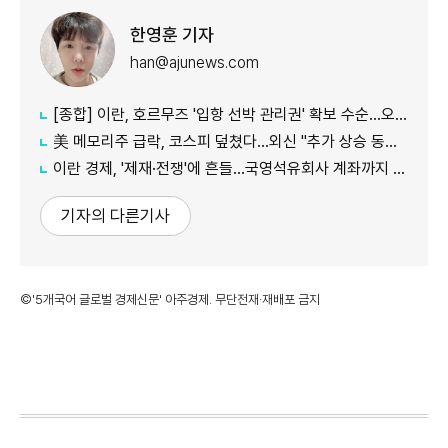
한영훈 기자
han@ajunews.com
[종합] 이란, 호르무즈 '입항 선박 관리권' 확보 수순…오만과 새 항로 합의
美 메모리주 급락, 코스피 덮쳤다…외신 "추가 상승 동력 의문"
이란 경제, '제재·전쟁'에 흔들…국영석유회사 계좌까지 동결
기자의 다른기사
©'5개국어 글로벌 경제신문' 아주경제. 무단전재·재배포 금지