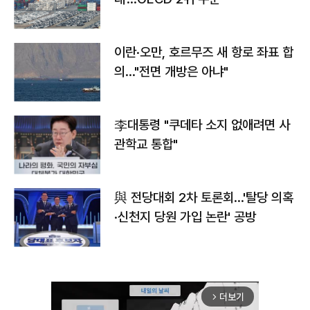
이란·오만, 호르무즈 새 항로 좌표 합
의…"전면 개방은 아냐"
李대통령 "쿠데타 소지 없애려면 사
관학교 통합"
與 전당대회 2차 토론회…'탈당 의혹
·신천지 당원 가입 논란' 공방
더보기
arrow_forward_ios