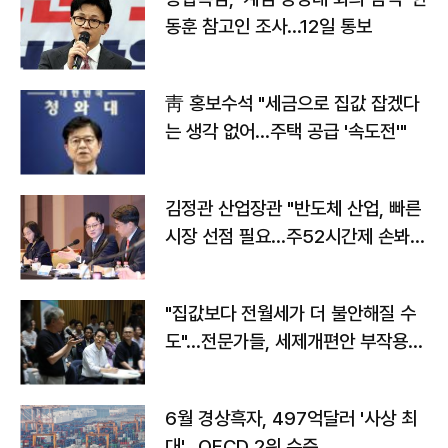
동훈 참고인 조사...12일 통보
靑 홍보수석 "세금으로 집값 잡겠다
는 생각 없어…주택 공급 '속도전'"
김정관 산업장관 "반도체 산업, 빠른
시장 선점 필요…주52시간제 손봐
야"
"집값보다 전월세가 더 불안해질 수
도"…전문가들, 세제개편안 부작용
우려
6월 경상흑자, 497억달러 '사상 최
대'…OECD 2위 수준