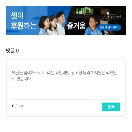
댓글
0
0
/ 300
등록