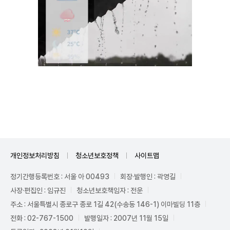
Unmute
개인정보처리방침
청소년보호정책
사이트맵
정기간행등록번호 : 서울 아 00493
회장·발행인 : 곽영길
사장·편집인 : 임규진
청소년보호책임자 : 전운
주소 : 서울특별시 종로구 종로 1길 42(수송동 146-1) 이마빌딩 11층
전화 : 02-767-1500
발행일자 : 2007년 11월 15일