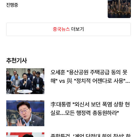
진행중
중국뉴스
더보기
추천기사
오세훈 "용산공원 주택공급 동의 못
해" vs 與 "정치적 어젠다로 사용"
맞불
李대통령 "외신서 보던 폭염 상황 현
실로…모든 행정력 총동원하라"
종합특검, '계엄 당정대 회의 참석' 한