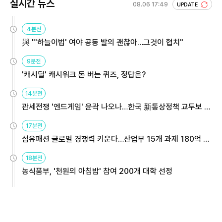
실시간 뉴스
08.06 17:49
UPDATE
4분전
與 "'하늘이법' 여야 공동 발의 괜찮아…그것이 협치"
9분전
'캐시딜' 캐시워크 돈 버는 퀴즈, 정답은?
14분전
관세전쟁 '엔드게임' 윤곽 나오나…한국 新통상정책 교두보 활
용해야
17분전
섬유패션 글로벌 경쟁력 키운다…산업부 15개 과제 180억 지
원
18분전
농식품부, '천원의 아침밥' 참여 200개 대학 선정