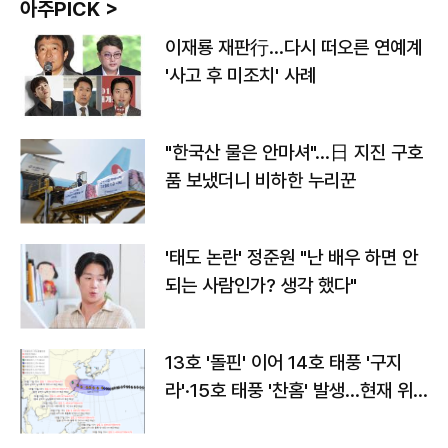
아주PICK >
이재룡 재판行…다시 떠오른 연예계
'사고 후 미조치' 사례
"한국산 물은 안마셔"…日 지진 구호
품 보냈더니 비하한 누리꾼
'태도 논란' 정준원 "난 배우 하면 안
되는 사람인가? 생각 했다"
13호 '돌핀' 이어 14호 태풍 '구지
라'·15호 태풍 '찬홈' 발생…현재 위
치와 이동경로는?