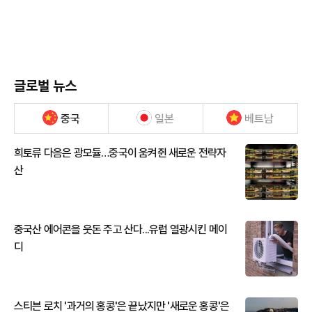
글로벌 뉴스
중국
일본
베트남
희토류 다음은 광모듈…중국이 움켜쥔 새로운 전략자
산
중국산 에어콘을 웃돈 주고 산다...유럽 열광시킨 메이
디
스티븐 로치 '과거의 홍콩'은 끝났지만 '새로운 홍콩'은