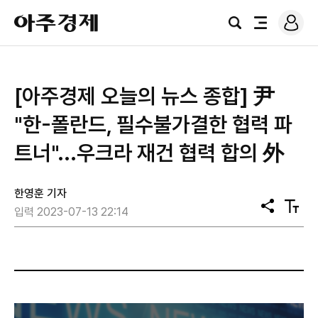
로
아
그
검
전
주
인
색
체
경
메
제
뉴
[아주경제 오늘의 뉴스 종합] 尹
"한-폴란드, 필수불가결한 협력 파
트너"...우크라 재건 협력 합의 外
한영훈 기자
공
텍
입력 2023-07-13 22:14
유
스
트
크
기