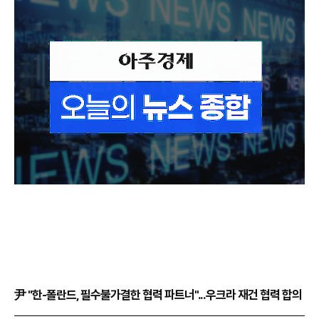
尹 "한-폴란드, 필수불가결한 협력 파트너"...우크라 재건 협력 합의