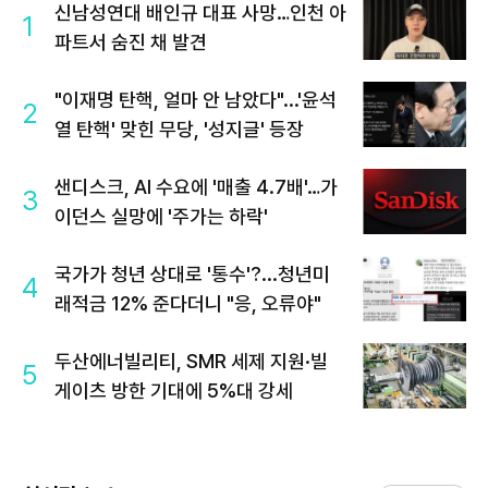
신남성연대 배인규 대표 사망…인천 아
1
파트서 숨진 채 발견
"이재명 탄핵, 얼마 안 남았다"...'윤석
2
열 탄핵' 맞힌 무당, '성지글' 등장
샌디스크, AI 수요에 '매출 4.7배'…가
3
이던스 실망에 '주가는 하락'
국가가 청년 상대로 '통수'?...청년미
4
래적금 12% 준다더니 "응, 오류야"
두산에너빌리티, SMR 세제 지원·빌
5
게이츠 방한 기대에 5%대 강세