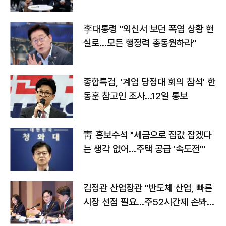
맞불
李대통령 "외신서 보던 폭염 상황 현
실로…모든 행정력 총동원하라"
종합특검, '계엄 당정대 회의 참석' 한
동훈 참고인 조사...12일 통보
靑 홍보수석 "세금으로 집값 잡겠다
는 생각 없어…주택 공급 '속도전'"
김정관 산업장관 "반도체 산업, 빠른
시장 선점 필요…주52시간제 손봐
야"