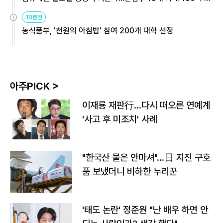
원
18분전
농식품부, '천원의 아침밥' 참여 200개 대학 선정
아주PICK >
이재룡 재판行…다시 떠오른 연예계
'사고 후 미조치' 사례
"한국산 물은 안마셔"…日 지진 구호
품 보냈더니 비하한 누리꾼
'태도 논란' 정준원 "난 배우 하면 안