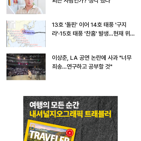
되는 사람인가? 생각 했다"
13호 '돌핀' 이어 14호 태풍 '구지
라'·15호 태풍 '찬홈' 발생…현재 위
치와 이동경로는?
이상준, LA 공연 논란에 사과 "너무
죄송…연구하고 공부할 것"