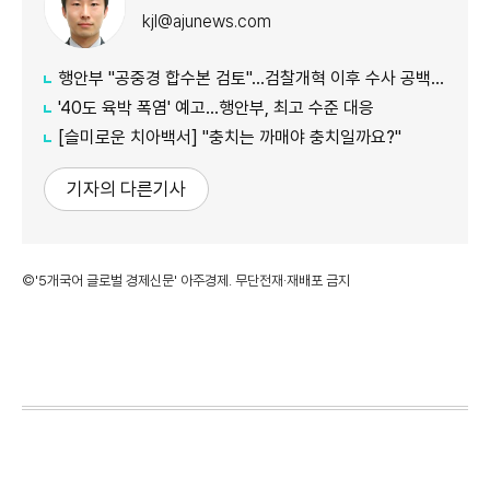
kjl@ajunews.com
행안부 "공중경 합수본 검토"…검찰개혁 이후 수사 공백 대응 나서
'40도 육박 폭염' 예고…행안부, 최고 수준 대응
[슬미로운 치아백서] "충치는 까매야 충치일까요?"
기자의 다른기사
©'5개국어 글로벌 경제신문' 아주경제. 무단전재·재배포 금지