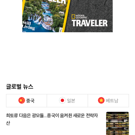
글로벌 뉴스
중국
일본
베트남
희토류 다음은 광모듈…중국이 움켜쥔 새로운 전략자
산