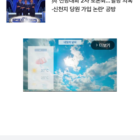
與 전당대회 2차 토론회…'탈당 의혹
·신천지 당원 가입 논란' 공방
더보기
arrow_forward_ios
Mute