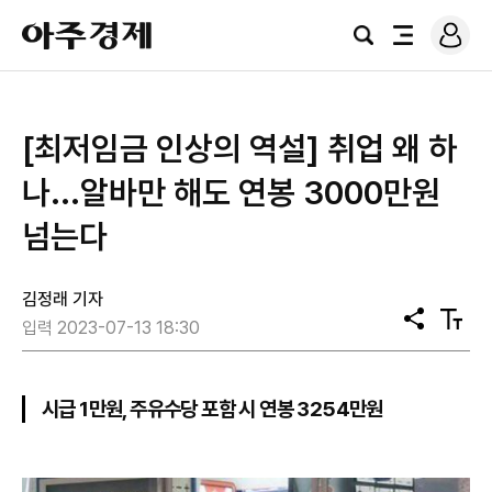
로
아
그
검
전
주
인
색
체
경
메
제
뉴
[최저임금 인상의 역설] 취업 왜 하
나...알바만 해도 연봉 3000만원
넘는다
김정래 기자
공
텍
입력 2023-07-13 18:30
유
스
트
크
기
시급 1만원, 주유수당 포함 시 연봉 3254만원