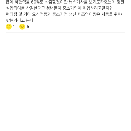
급여 하한액을 60%로 삭감할것이란 뉴스기사를 보기도하였는데 정말
실업급여를 삭감한다고 청년들이 중소기업에 취업하려고할까?
편의점 및 기타 요식업등과 중소기업 생산 제조업이랑은 차등을 둬야
맞는거라고 본다
Like/Dislike
공
비
1
5
감
공
감