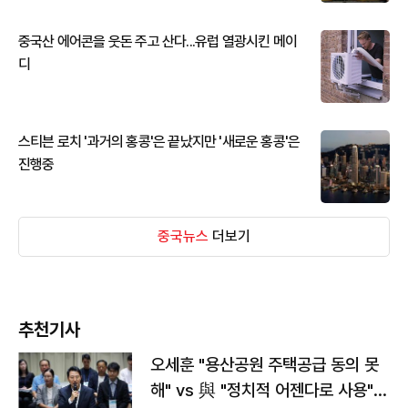
중국산 에어콘을 웃돈 주고 산다...유럽 열광시킨 메이
디
스티븐 로치 '과거의 홍콩'은 끝났지만 '새로운 홍콩'은
진행중
중국뉴스
더보기
추천기사
오세훈 "용산공원 주택공급 동의 못
해" vs 與 "정치적 어젠다로 사용"