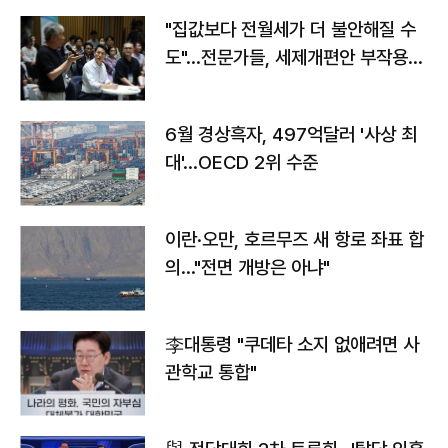
"집값보다 전월세가 더 불안해질 수
도"…전문가들, 세제개편안 부작용
우려
6월 경상흑자, 497억달러 '사상 최
대'…OECD 2위 수준
이란·오만, 호르무즈 새 항로 좌표 합
의…"전면 개방은 아냐"
李대통령 "쿠데타 소지 없애려면 사
관학교 통합"