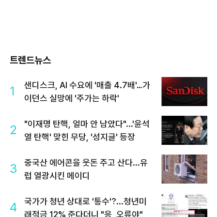
트렌드뉴스
샌디스크, AI 수요에 '매출 4.7배'…가
1
이던스 실망에 '주가는 하락'
"이재명 탄핵, 얼마 안 남았다"...'윤석
2
열 탄핵' 맞힌 무당, '성지글' 등장
중국산 에어콘을 웃돈 주고 산다...유
3
럽 열광시킨 메이디
국가가 청년 상대로 '통수'?...청년미
4
래적금 12% 준다더니 "응, 오류야"