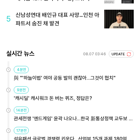
신남성연대 배인규 대표 사망…인천 아
5
파트서 숨진 채 발견
실시간 뉴스
08.07 03:46
UPDATE
4분전
與 "'하늘이법' 여야 공동 발의 괜찮아…그것이 협치"
9분전
'캐시딜' 캐시워크 돈 버는 퀴즈, 정답은?
14분전
관세전쟁 '엔드게임' 윤곽 나오나…한국 新통상정책 교두보 활
용해야
17분전
섬유패션 글로벌 경쟁력 키운다…산업부 15개 과제 180억 지