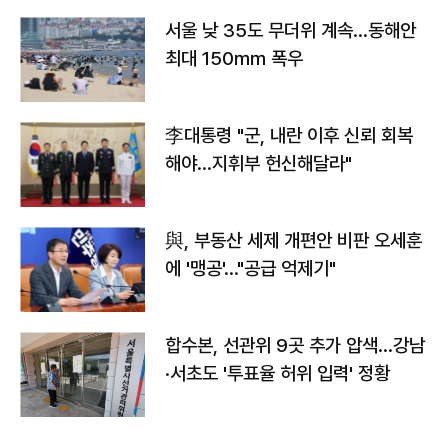
서울 낮 35도 무더위 계속…동해안
최대 150㎜ 폭우
李대통령 "군, 내란 이후 신뢰 회복
해야…지휘부 헌신해달라"
與, 부동산 세제 개편안 비판 오세훈
에 '맹공'…"공급 억제기"
합수본, 선관위 9곳 추가 압색…강남
·서초도 '투표율 허위 입력' 정황