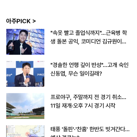
아주PICK >
"속옷 빨고 졸업식까지"…근육병 학
생 돌본 공익, 코미디언 김규원이었
다
"경솔한 언행 깊이 반성"…고개 숙인
신동엽, 무슨 일이길래?
프로야구, 주말까지 전 경기 취소…
11일 재개·오후 7시 경기 시작
태풍 '돌핀'·'찬홈' 한반도 빗겨간다…