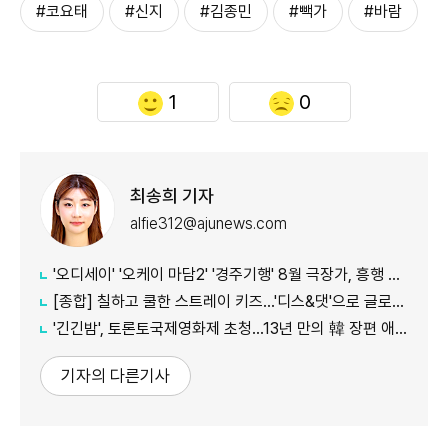
#코요태
#신지
#김종민
#빽가
#바람
1
0
최송희 기자
alfie312@ajunews.com
'오디세이' '오케이 마담2' '경주기행' 8월 극장가, 흥행 바통 이어갈 신작은
[종합] 칠하고 쿨한 스트레이 키즈…'디스&댓'으로 글로벌 질주
'긴긴밤', 토론토국제영화제 초청…13년 만의 韓 장편 애니
기자의 다른기사