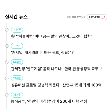
실시간 뉴스
08.08 12:58
UPDATE
4분전
與 "'하늘이법' 여야 공동 발의 괜찮아…그것이 협치"
9분전
'캐시딜' 캐시워크 돈 버는 퀴즈, 정답은?
14분전
관세전쟁 '엔드게임' 윤곽 나오나…한국 新통상정책 교두보 활
용해야
17분전
섬유패션 글로벌 경쟁력 키운다…산업부 15개 과제 180억 지
원
18분전
농식품부, '천원의 아침밥' 참여 200개 대학 선정