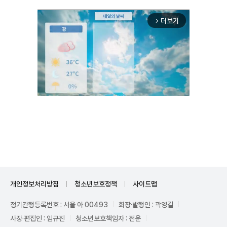
더보기
arrow_forward_ios
Unmute
개인정보처리방침
청소년보호정책
사이트맵
정기간행등록번호 : 서울 아 00493
회장·발행인 : 곽영길
사장·편집인 : 임규진
청소년보호책임자 : 전운