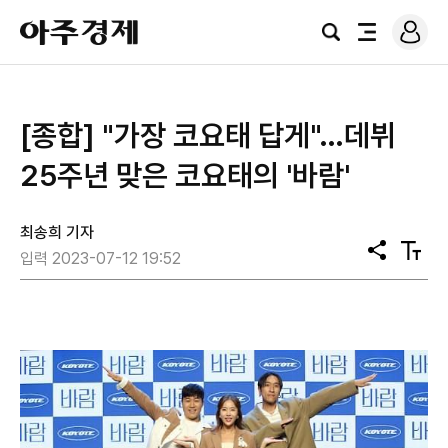
로
아
그
검
전
주
인
색
체
경
메
제
뉴
[종합] "가장 코요태 답게"…데뷔
25주년 맞은 코요태의 '바람'
최송희 기자
공
텍
입력 2023-07-12 19:52
유
스
트
크
기