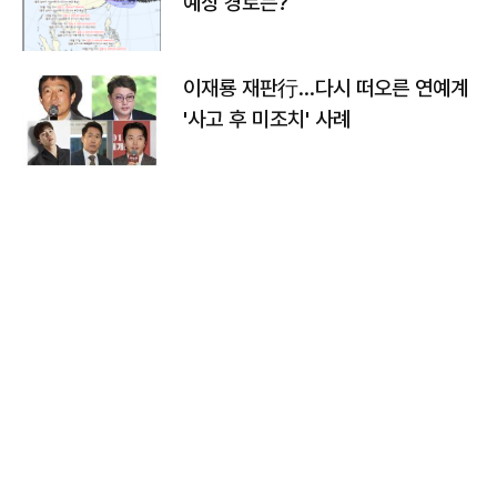
예상 경로는?
이재룡 재판行…다시 떠오른 연예계
'사고 후 미조치' 사례