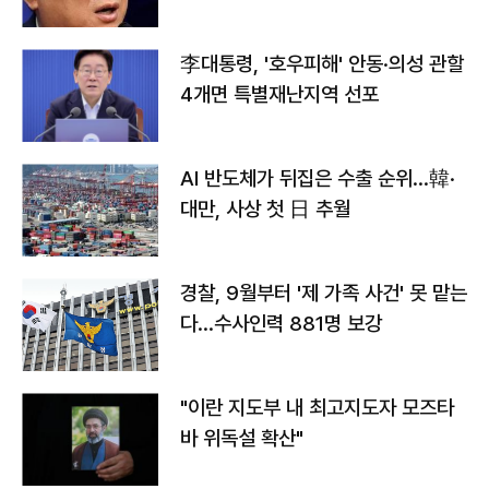
李대통령, '호우피해' 안동·의성 관할
4개면 특별재난지역 선포
AI 반도체가 뒤집은 수출 순위…韓·
대만, 사상 첫 日 추월
경찰, 9월부터 '제 가족 사건' 못 맡는
다…수사인력 881명 보강
"이란 지도부 내 최고지도자 모즈타
바 위독설 확산"