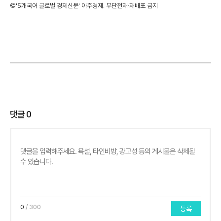
©'5개국어 글로벌 경제신문' 아주경제. 무단전재·재배포 금지
댓글
0
0
/ 300
등록