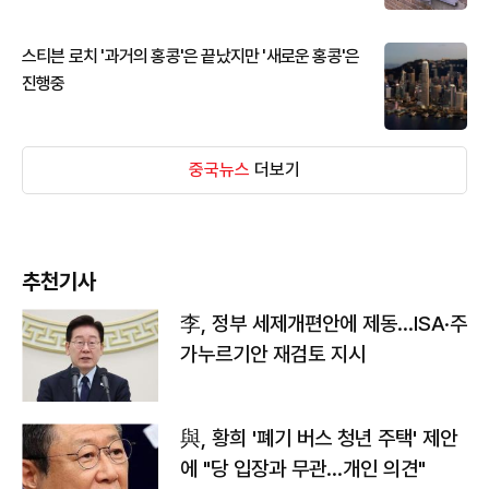
스티븐 로치 '과거의 홍콩'은 끝났지만 '새로운 홍콩'은
진행중
중국뉴스
더보기
추천기사
李, 정부 세제개편안에 제동…ISA·주
가누르기안 재검토 지시
與, 황희 '폐기 버스 청년 주택' 제안
에 "당 입장과 무관…개인 의견"