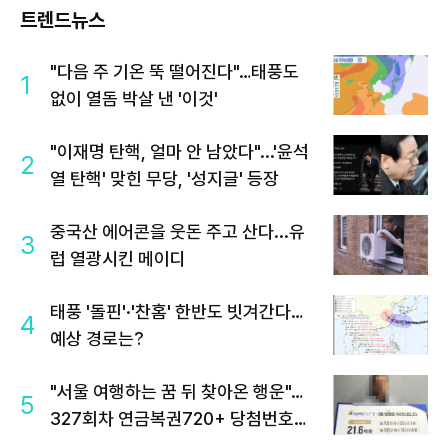
트렌드뉴스
"다음 주 기온 뚝 떨어진다"…태풍도
1
없이 열돔 박살 낸 '이것'
"이재명 탄핵, 얼마 안 남았다"...'윤석
2
열 탄핵' 맞힌 무당, '성지글' 등장
중국산 에어콘을 웃돈 주고 산다...유
3
럽 열광시킨 메이디
태풍 '돌핀'·'찬홈' 한반도 빗겨간다…
4
예상 경로는?
"서울 여행하는 꿈 뒤 찾아온 행운"…
5
327회차 연금복권720+ 당첨번호조
회 주목