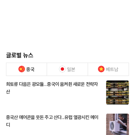
글로벌 뉴스
중국
일본
베트남
희토류 다음은 광모듈…중국이 움켜쥔 새로운 전략자
산
중국산 에어콘을 웃돈 주고 산다...유럽 열광시킨 메이
디