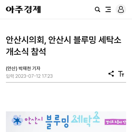
로
아
그
검
전
주
인
색
체
경
메
제
뉴
안산시의회, 안산시 블루밍 세탁소
개소식 참석
(안산) 박재천 기자
공
텍
입력 2023-07-12 17:23
유
스
트
크
기