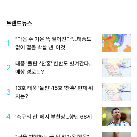
트렌드뉴스
"다음 주 기온 뚝 떨어진다"…태풍도
1
없이 열돔 박살 낸 '이것'
태풍 '돌핀'·'찬홈' 한반도 빗겨간다…
2
예상 경로는?
13호 태풍 '돌핀'·15호 '찬홈' 현재 위
3
치는?
4
'축구의 신' 메시 부친상…향년 68세
"서울 여행하는 꿈 뒤 찾아온 행운"…