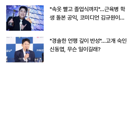
"속옷 빨고 졸업식까지"…근육병 학
생 돌본 공익, 코미디언 김규원이었
다
"경솔한 언행 깊이 반성"…고개 숙인
신동엽, 무슨 일이길래?