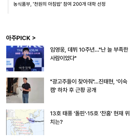
농식품부, '천원의 아침밥' 참여 200개 대학 선정
아주PICK >
임영웅, 데뷔 10주년…"난 늘 부족한
사람이었다"
"광고주들이 찾아줘"…진태현, '이숙
캠' 하차 후 근황 공개
13호 태풍 '돌핀'·15호 '찬홈' 현재 위
치는?