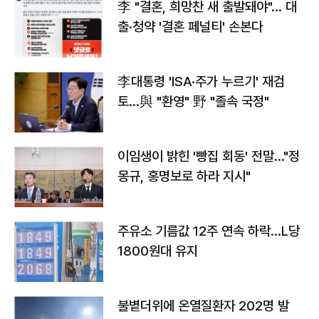
李 "결혼, 희망찬 새 출발돼야"… 대
출·청약 '결혼 페널티' 손본다
李대통령 'ISA·주가 누르기' 재검
토…與 "환영" 野 "졸속 국정"
이임생이 밝힌 '빵집 회동' 전말…"정
몽규, 홍명보로 하라 지시"
주유소 기름값 12주 연속 하락…L당
1800원대 유지
불볕더위에 온열질환자 202명 발