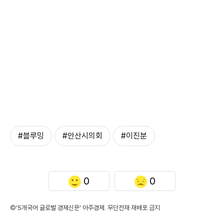
#블루밍
#안산시의회
#이진분
0
0
©'5개국어 글로벌 경제신문' 아주경제. 무단전재·재배포 금지