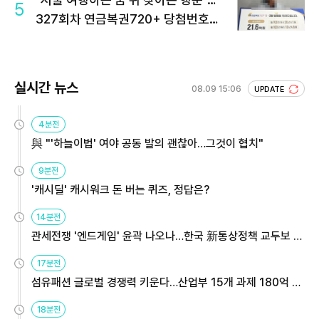
5
327회차 연금복권720+ 당첨번호조
회 주목
실시간 뉴스
08.09 15:06
UPDATE
4분전
與 "'하늘이법' 여야 공동 발의 괜찮아…그것이 협치"
9분전
'캐시딜' 캐시워크 돈 버는 퀴즈, 정답은?
14분전
관세전쟁 '엔드게임' 윤곽 나오나…한국 新통상정책 교두보 활
용해야
17분전
섬유패션 글로벌 경쟁력 키운다…산업부 15개 과제 180억 지
원
18분전