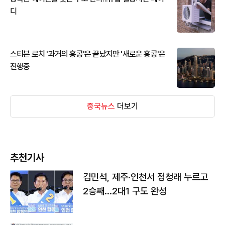
디
스티븐 로치 '과거의 홍콩'은 끝났지만 '새로운 홍콩'은
진행중
중국뉴스
더보기
추천기사
김민석, 제주·인천서 정청래 누르고
2승째…2대1 구도 완성