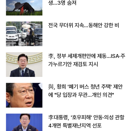
생…3명 숨져
전국 무더위 지속…동해안 강한 비
李, 정부 세제개편안에 제동…ISA·주
가누르기안 재검토 지시
與, 황희 '폐기 버스 청년 주택' 제안
에 "당 입장과 무관…개인 의견"
李대통령, '호우피해' 안동·의성 관할
4개면 특별재난지역 선포