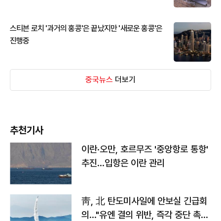
스티븐 로치 '과거의 홍콩'은 끝났지만 '새로운 홍콩'은
진행중
중국뉴스
더보기
추천기사
이란·오만, 호르무즈 '중앙항로 통항'
추진…입항은 이란 관리
靑, 北 탄도미사일에 안보실 긴급회
의…"유엔 결의 위반, 즉각 중단 촉