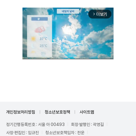
더보기
arrow_forward_ios
Unmute
개인정보처리방침
청소년보호정책
사이트맵
정기간행등록번호 : 서울 아 00493
회장·발행인 : 곽영길
사장·편집인 : 임규진
청소년보호책임자 : 전운