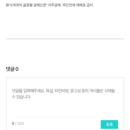
©'5개국어 글로벌 경제신문' 아주경제. 무단전재·재배포 금지
댓글
0
0
/ 300
등록