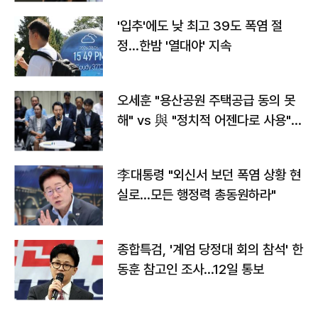
'입추'에도 낮 최고 39도 폭염 절
정…한밤 '열대야' 지속
오세훈 "용산공원 주택공급 동의 못
해" vs 與 "정치적 어젠다로 사용"
맞불
李대통령 "외신서 보던 폭염 상황 현
실로…모든 행정력 총동원하라"
종합특검, '계엄 당정대 회의 참석' 한
동훈 참고인 조사...12일 통보