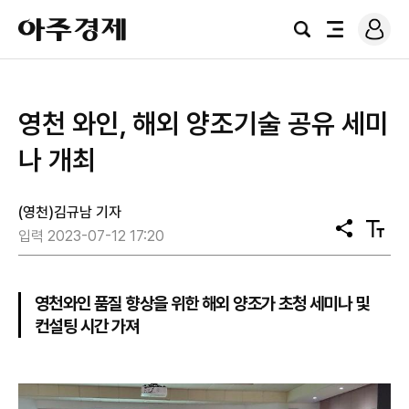
로
아
그
검
전
주
인
색
체
경
메
제
뉴
영천 와인, 해외 양조기술 공유 세미
나 개최
(영천)김규남 기자
공
텍
입력 2023-07-12 17:20
유
스
트
크
기
영천와인 품질 향상을 위한 해외 양조가 초청 세미나 및
컨설팅 시간 가져