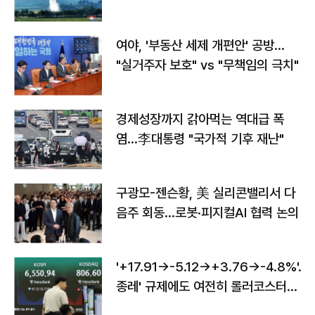
구"
여야, '부동산 세제 개편안' 공방…
"실거주자 보호" vs "무책임의 극치"
경제성장까지 갉아먹는 역대급 폭
염…李대통령 "국가적 기후 재난"
구광모-젠슨황, 美 실리콘밸리서 다
음주 회동…로봇·피지컬AI 협력 논의
'+17.91→-5.12→+3.76→-4.8%'…'
종레' 규제에도 여전히 롤러코스터
타는 코스피