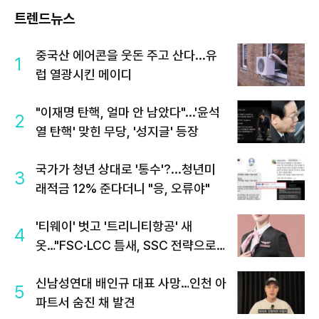
트렌드뉴스
중국산 에어콘을 웃돈 주고 산다...유
1
럽 열광시킨 메이디
"이재명 탄핵, 얼마 안 남았다"...'윤석
2
열 탄핵' 맞힌 무당, '성지글' 등장
국가가 청년 상대로 '통수'?...청년미
3
래적금 12% 준다더니 "응, 오류야"
'티웨이' 벗고 '트리니티항공' 새
4
옷…"FSC·LCC 틈새, SSC 전략으로
공략"
신남성연대 배인규 대표 사망…인천 아
5
파트서 숨진 채 발견