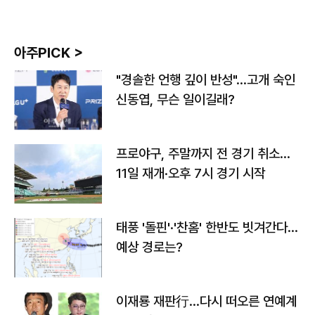
아주PICK >
"경솔한 언행 깊이 반성"…고개 숙인
신동엽, 무슨 일이길래?
프로야구, 주말까지 전 경기 취소…
11일 재개·오후 7시 경기 시작
태풍 '돌핀'·'찬홈' 한반도 빗겨간다…
예상 경로는?
이재룡 재판行…다시 떠오른 연예계