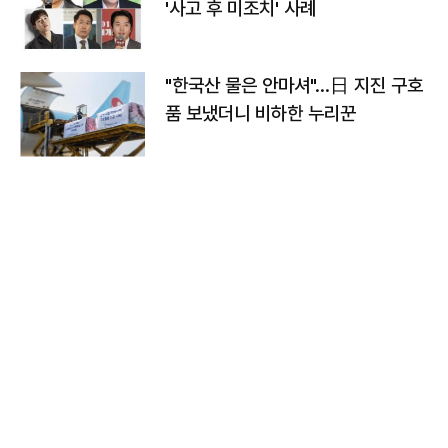
'사고 후 미조치' 사례
"한국산 물은 안마셔"…日 지진 구호
품 보냈더니 비하한 누리꾼