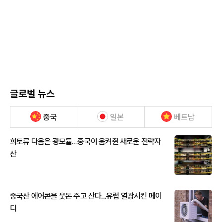
글로벌 뉴스
중국
일본
베트남
희토류 다음은 광모듈…중국이 움켜쥔 새로운 전략자
산
중국산 에어콘을 웃돈 주고 산다...유럽 열광시킨 메이
디