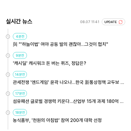
실시간 뉴스
08.07 11:41
UPDATE
4분전
與 "'하늘이법' 여야 공동 발의 괜찮아…그것이 협치"
9분전
'캐시딜' 캐시워크 돈 버는 퀴즈, 정답은?
14분전
관세전쟁 '엔드게임' 윤곽 나오나…한국 新통상정책 교두보 활
용해야
17분전
섬유패션 글로벌 경쟁력 키운다…산업부 15개 과제 180억 지
원
18분전
농식품부, '천원의 아침밥' 참여 200개 대학 선정