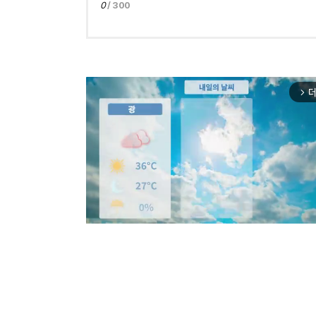
0
/ 300
더
arrow_forward_ios
Mut