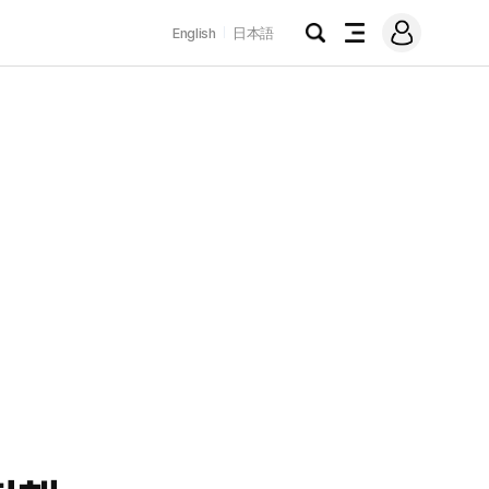
로
English
日本語
그
검
전
인
색
체
메
뉴