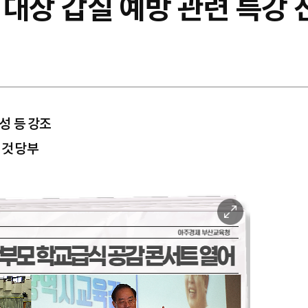
 대상 갑질 예방 관련 특강 
요성 등 강조
 것 당부
이
미
지
확
대