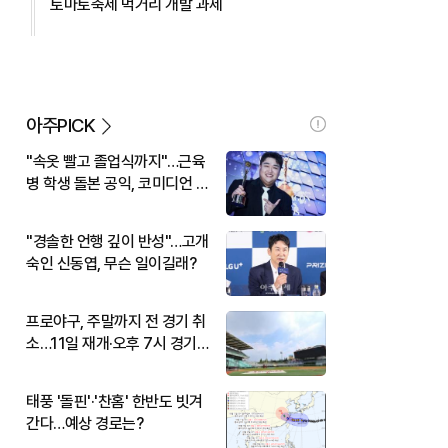
토마토축제 먹거리 개발 과제
아주PICK
"속옷 빨고 졸업식까지"…근육
병 학생 돌본 공익, 코미디언 김
규원이었다
"경솔한 언행 깊이 반성"…고개
숙인 신동엽, 무슨 일이길래?
프로야구, 주말까지 전 경기 취
소…11일 재개·오후 7시 경기
시작
태풍 '돌핀'·'찬홈' 한반도 빗겨
간다…예상 경로는?