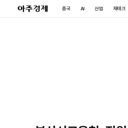
아
중국
AI
산업
재테크
주
경
제