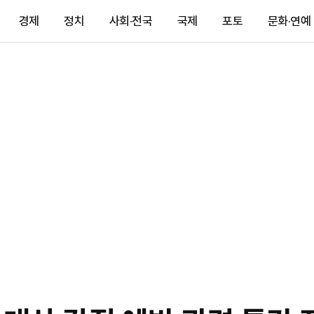
경제
정치
사회·전국
국제
포토
문화·연예