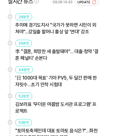
실시간 뉴스
08.08 14:43
UPDATE
26분전
추미애 경기도지사 "국가가 못하면 시민이 외
쳐야"...강일출 할머니 흉상 앞 '연대' 강조
35분전
李 "결혼, 희망찬 새 출발돼야"… 대출·청약 '결
혼 페널티' 손본다
44분전
'日 1000대 목표' 기아 PV5, 두 달간 판매 한
자릿수…초기 안착 시험대
52분전
김보라표 '무더운 여름밤 도서관 프로그램' 프
로젝트
53분전
"토마토축제인데 대표 토마토 음식은?"…화천