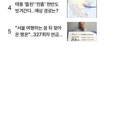
태풍 '돌핀'·'찬홈' 한반도
4
빗겨간다…예상 경로는?
"서울 여행하는 꿈 뒤 찾아
5
온 행운"…327회차 연금
복권720+ 당첨번호조회
주목