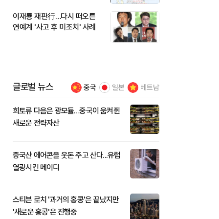
이재룡 재판行…다시 떠오른
연예계 '사고 후 미조치' 사례
글로벌 뉴스
중국
일본
베트남
희토류 다음은 광모듈…중국이 움켜쥔
새로운 전략자산
중국산 에어콘을 웃돈 주고 산다...유럽
열광시킨 메이디
스티븐 로치 '과거의 홍콩'은 끝났지만
'새로운 홍콩'은 진행중