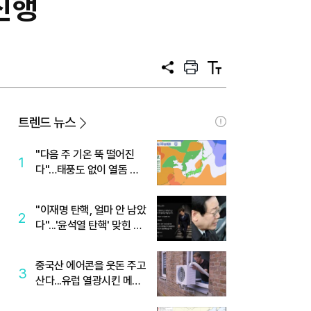
진행
공
프
텍
유
린
스
트
트
크
기
트렌드 뉴스
"다음 주 기온 뚝 떨어진
1
다"…태풍도 없이 열돔 박
살 낸 '이것'
"이재명 탄핵, 얼마 안 남았
2
다"...'윤석열 탄핵' 맞힌 무
당, '성지글' 등장
중국산 에어콘을 웃돈 주고
3
산다...유럽 열광시킨 메이
디