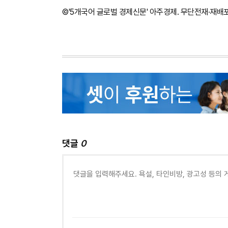
©'5개국어 글로벌 경제신문' 아주경제. 무단전재·재배
댓글
0