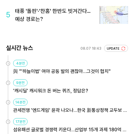
회 주목
태풍 '돌핀'·'찬홈' 한반도 빗겨간다…
5
예상 경로는?
실시간 뉴스
08.07 18:43
UPDATE
4분전
與 "'하늘이법' 여야 공동 발의 괜찮아…그것이 협치"
9분전
'캐시딜' 캐시워크 돈 버는 퀴즈, 정답은?
14분전
관세전쟁 '엔드게임' 윤곽 나오나…한국 新통상정책 교두보 활
용해야
17분전
섬유패션 글로벌 경쟁력 키운다…산업부 15개 과제 180억 지