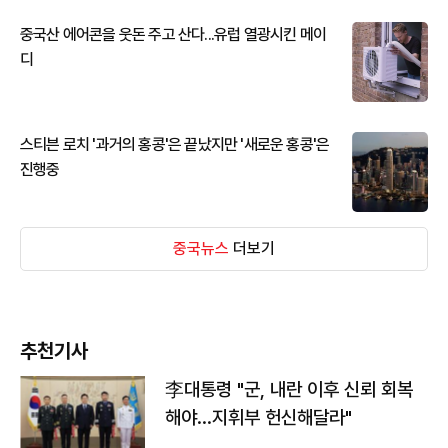
중국산 에어콘을 웃돈 주고 산다...유럽 열광시킨 메이
디
스티븐 로치 '과거의 홍콩'은 끝났지만 '새로운 홍콩'은
진행중
중국뉴스
더보기
추천기사
李대통령 "군, 내란 이후 신뢰 회복
해야…지휘부 헌신해달라"