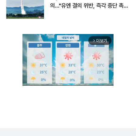
의…"유엔 결의 위반, 즉각 중단 촉
구"
더보기
arrow_forward_ios
Unmute