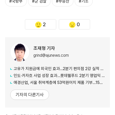
#국방부
#군 검찰
#부승찬
#기소
2
0
조재형 기자
grind@ajunews.com
고유가 지원금에 외국인 효과…2분기 편의점 2강 실적 날았다
인도·카자흐 사업 성장 효과…롯데웰푸드 2분기 영업익 89%↑
애경산업, 서울 취약계층에 53억원어치 제품 기부…15년째 나눔
기자의 다른기사