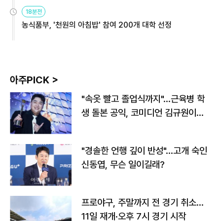
원
18분전
농식품부, '천원의 아침밥' 참여 200개 대학 선정
아주PICK >
"속옷 빨고 졸업식까지"…근육병 학
생 돌본 공익, 코미디언 김규원이었
다
"경솔한 언행 깊이 반성"…고개 숙인
신동엽, 무슨 일이길래?
프로야구, 주말까지 전 경기 취소…
11일 재개·오후 7시 경기 시작