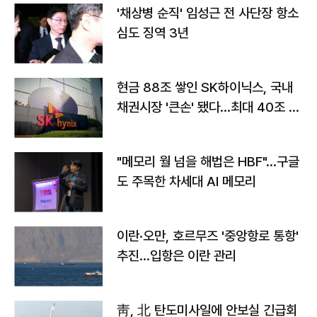
'채상병 순직' 임성근 전 사단장 항소
심도 징역 3년
현금 88조 쌓인 SK하이닉스, 국내
채권시장 '큰손' 됐다…최대 40조 투
자
"메모리 월 넘을 해법은 HBF"…구글
도 주목한 차세대 AI 메모리
이란·오만, 호르무즈 '중앙항로 통항'
추진…입항은 이란 관리
靑, 北 탄도미사일에 안보실 긴급회