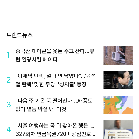
트렌드뉴스
중국산 에어콘을 웃돈 주고 산다...유
1
럽 열광시킨 메이디
"이재명 탄핵, 얼마 안 남았다"...'윤석
2
열 탄핵' 맞힌 무당, '성지글' 등장
"다음 주 기온 뚝 떨어진다"…태풍도
3
없이 열돔 박살 낸 '이것'
"서울 여행하는 꿈 뒤 찾아온 행운"…
4
327회차 연금복권720+ 당첨번호조