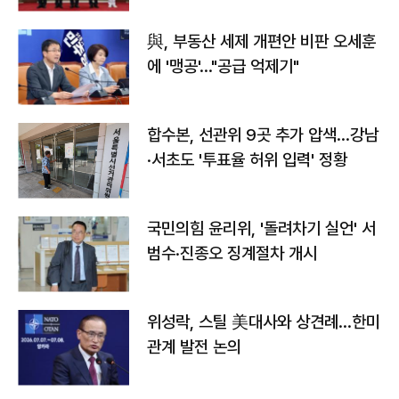
與, 부동산 세제 개편안 비판 오세훈
에 '맹공'…"공급 억제기"
합수본, 선관위 9곳 추가 압색…강남
·서초도 '투표율 허위 입력' 정황
국민의힘 윤리위, '돌려차기 실언' 서
범수·진종오 징계절차 개시
위성락, 스틸 美대사와 상견례…한미
관계 발전 논의