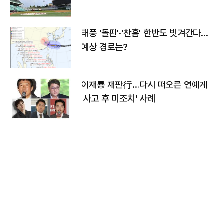
태풍 '돌핀'·'찬홈' 한반도 빗겨간다…
예상 경로는?
이재룡 재판行…다시 떠오른 연예계
'사고 후 미조치' 사례