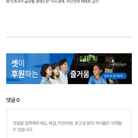
©'5개국어 글로벌 경제신문' 아주경제. 무단전재·재배포 금지
댓글
0