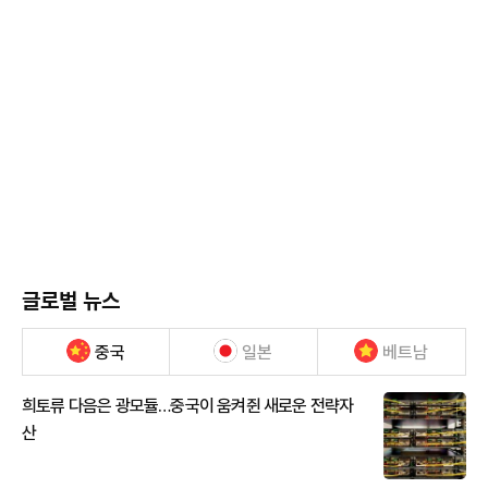
글로벌 뉴스
중국
일본
베트남
희토류 다음은 광모듈…중국이 움켜쥔 새로운 전략자
산