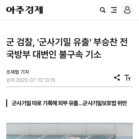
로
아
그
검
전
주
인
색
체
경
메
제
뉴
​군 검찰, '군사기밀 유출' 부승찬 전
국방부 대변인 불구속 기소
조재형 기자
공
텍
입력 2023-07-12 13:15
유
스
트
크
기
군사기밀 따로 기록해 외부 유출…군사기밀보호법 위반