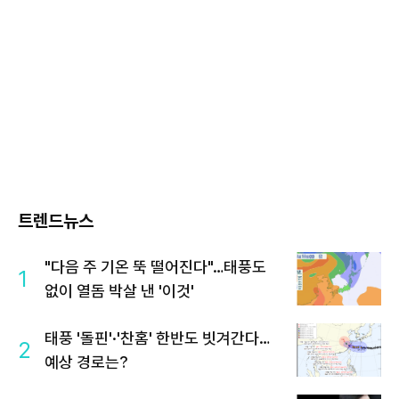
트렌드뉴스
"다음 주 기온 뚝 떨어진다"…태풍도
1
없이 열돔 박살 낸 '이것'
태풍 '돌핀'·'찬홈' 한반도 빗겨간다…
2
예상 경로는?