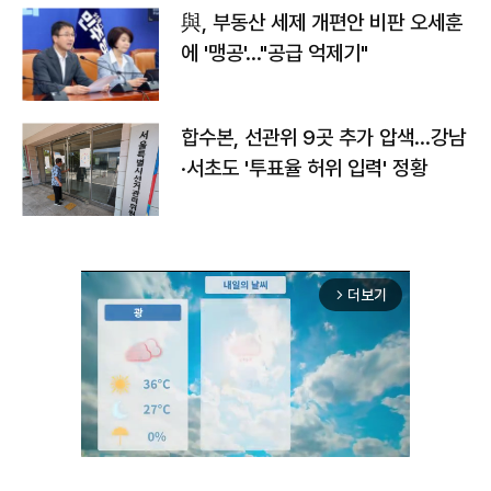
與, 부동산 세제 개편안 비판 오세훈
에 '맹공'…"공급 억제기"
합수본, 선관위 9곳 추가 압색…강남
·서초도 '투표율 허위 입력' 정황
더보기
arrow_forward_ios