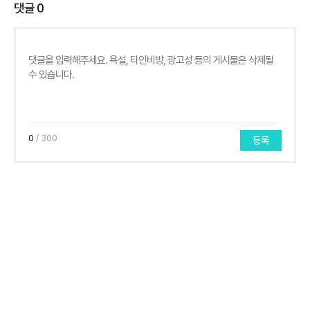
댓글
0
0
/ 300
등록