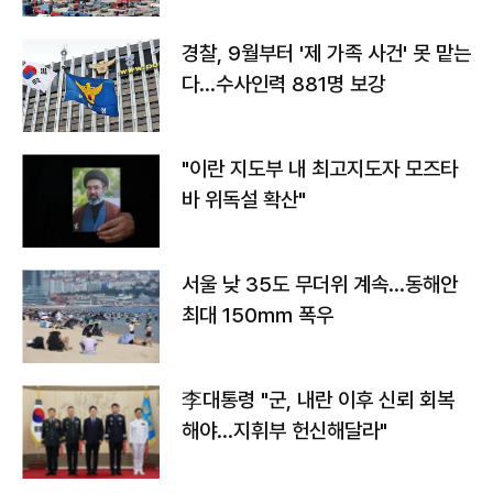
경찰, 9월부터 '제 가족 사건' 못 맡는
다…수사인력 881명 보강
"이란 지도부 내 최고지도자 모즈타
바 위독설 확산"
서울 낮 35도 무더위 계속…동해안
최대 150㎜ 폭우
李대통령 "군, 내란 이후 신뢰 회복
해야…지휘부 헌신해달라"