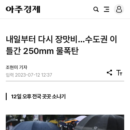
로
아
그
검
전
주
인
색
체
경
메
제
뉴
내일부터 다시 장맛비…수도권 이
틀간 250㎜ 물폭탄
조현미 기자
공
텍
입력 2023-07-12 12:37
유
스
트
크
기
12일 오후 전국 곳곳 소나기