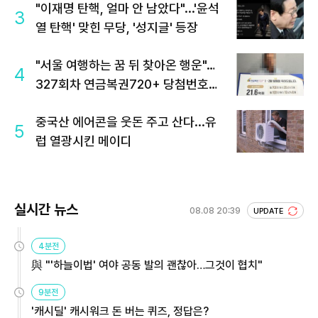
"이재명 탄핵, 얼마 안 남았다"...'윤석
3
열 탄핵' 맞힌 무당, '성지글' 등장
"서울 여행하는 꿈 뒤 찾아온 행운"…
4
327회차 연금복권720+ 당첨번호조
회 주목
중국산 에어콘을 웃돈 주고 산다...유
5
럽 열광시킨 메이디
실시간 뉴스
08.08 20:39
UPDATE
4분전
與 "'하늘이법' 여야 공동 발의 괜찮아…그것이 협치"
9분전
'캐시딜' 캐시워크 돈 버는 퀴즈, 정답은?