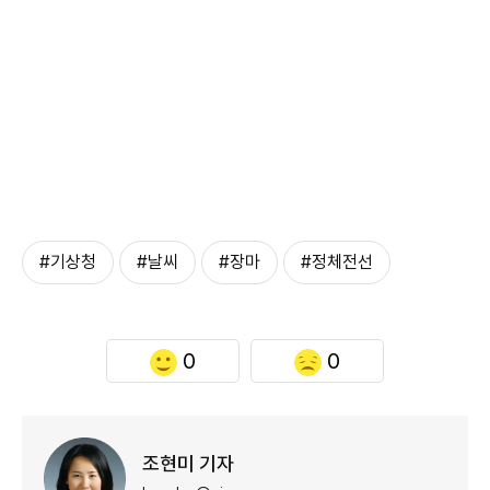
#기상청
#날씨
#장마
#정체전선
0
0
조현미 기자