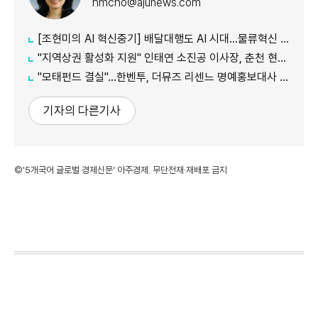
hmcho@ajunews.com
[조현미의 AI 혁신중기] 배달대행도 AI 시대…물류혁신 선도하는 부릉
"지역상권 활성화 지원" 인태연 소진공 이사장, 춘천 현장방문
"모태펀드 결실"…한벤투, 더뮤즈 리센느 명예홍보대사 임명
기자의 다른기사
©'5개국어 글로벌 경제신문' 아주경제. 무단전재·재배포 금지