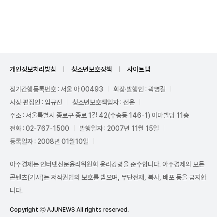
Unmute
개인정보처리방침
청소년보호정책
사이트맵
정기간행등록번호 : 서울 아 00493
회장·발행인 : 곽영길
사장·편집인 : 임규진
청소년보호책임자 : 전운
주소 : 서울특별시 종로구 종로 1길 42(수송동 146-1) 이마빌딩 11층
전화 : 02-767-1500
발행일자 : 2007년 11월 15일
등록일자 : 2008년 01월10일
아주경제는 인터넷신문윤리위원회 윤리강령을 준수합니다. 아주경제의 모든
콘텐츠(기사)는 저작권법의 보호를 받으며, 무단전재, 복사, 배포 등을 금지합
니다.
Copyright ⓒ AJUNEWS All rights reserved.