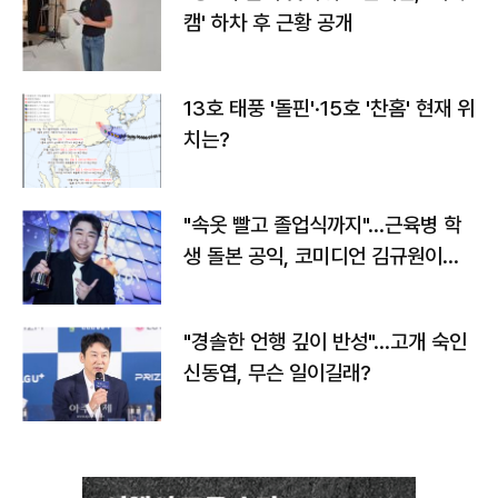
캠' 하차 후 근황 공개
13호 태풍 '돌핀'·15호 '찬홈' 현재 위
치는?
"속옷 빨고 졸업식까지"…근육병 학
생 돌본 공익, 코미디언 김규원이었
다
"경솔한 언행 깊이 반성"…고개 숙인
신동엽, 무슨 일이길래?