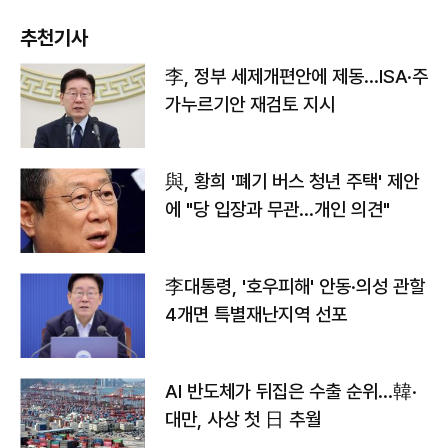
추천기사
李, 정부 세제개편안에 제동…ISA·주
가누르기안 재검토 지시
與, 황희 '폐기 버스 청년 주택' 제안
에 "당 입장과 무관…개인 의견"
李대통령, '호우피해' 안동·의성 관할
4개면 특별재난지역 선포
AI 반도체가 뒤집은 수출 순위…韓·
대만, 사상 첫 日 추월