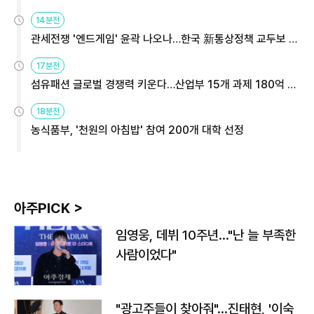
14분전
관세전쟁 '엔드게임' 윤곽 나오나…한국 新통상정책 교두보 활
용해야
17분전
섬유패션 글로벌 경쟁력 키운다…산업부 15개 과제 180억 지
원
18분전
농식품부, '천원의 아침밥' 참여 200개 대학 선정
아주PICK >
임영웅, 데뷔 10주년…"난 늘 부족한
사람이었다"
"광고주들이 찾아줘"…진태현, '이숙