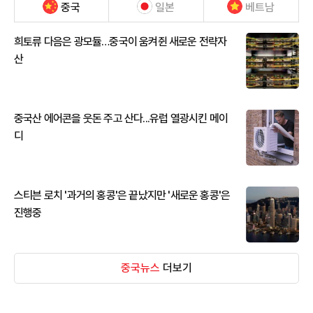
중국
일본
베트남
희토류 다음은 광모듈…중국이 움켜쥔 새로운 전략자
산
중국산 에어콘을 웃돈 주고 산다...유럽 열광시킨 메이
디
스티븐 로치 '과거의 홍콩'은 끝났지만 '새로운 홍콩'은
진행중
중국뉴스
더보기