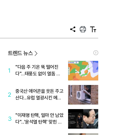
공
프
텍
유
린
스
트
트
크
기
트렌드 뉴스
"다음 주 기온 뚝 떨어진
1
다"…태풍도 없이 열돔 박
살 낸 '이것'
중국산 에어콘을 웃돈 주고
2
산다...유럽 열광시킨 메이
디
"이재명 탄핵, 얼마 안 남았
3
다"...'윤석열 탄핵' 맞힌 무
당, '성지글' 등장