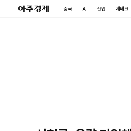
아
중국
AI
산업
재테크
주
경
제