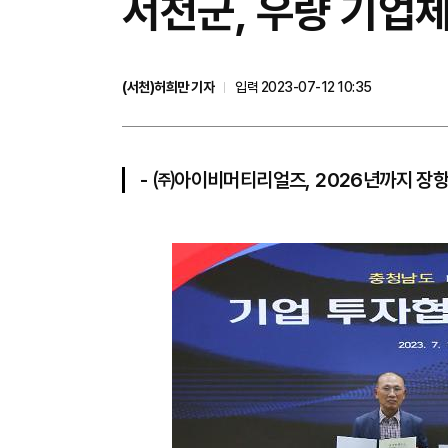
서천군, 우량 기업체
(서천)허희만 기자
입력 2023-07-12 10:35
- ㈜아이비머티리얼즈, 2026년까지 장