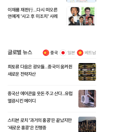
이재룡 재판行…다시 떠오른
연예계 '사고 후 미조치' 사례
글로벌 뉴스
중국
일본
베트남
희토류 다음은 광모듈…중국이 움켜쥔
새로운 전략자산
중국산 에어콘을 웃돈 주고 산다...유럽
열광시킨 메이디
스티븐 로치 '과거의 홍콩'은 끝났지만
'새로운 홍콩'은 진행중