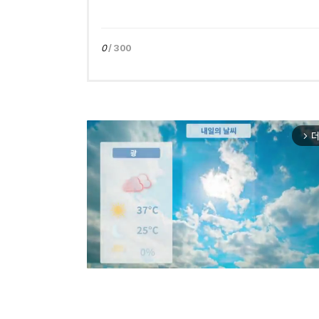
0
/ 300
더
arrow_forward_ios