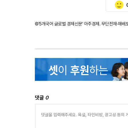
©'5개국어 글로벌 경제신문' 아주경제. 무단전재·재배
댓글
0