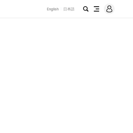
로
English
日本語
그
검
전
인
색
체
메
뉴