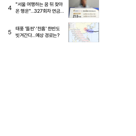
"서울 여행하는 꿈 뒤 찾아
4
온 행운"…327회차 연금
복권720+ 당첨번호조회
주목
태풍 '돌핀'·'찬홈' 한반도
5
빗겨간다…예상 경로는?