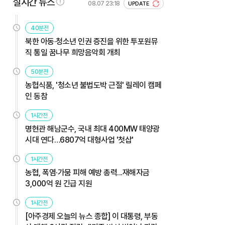
실시간 뉴스
08.07 23:18
UPDATE
40분전
북한 아동·청소년 인권 증진을 위한 투포원뮤
직 통일 꿈나무 희망음악회 개최
50분전
농협식품, '청소년 불법도박 근절' 릴레이 캠페
인 동참
1시간전
명현관 해남군수, 국내 최대 400MW 태양광
시대 연다…6807억 대형사업 '첫삽'
1시간전
농협, 폭염·가뭄 피해 예방 총력...재해자금
3,000억 원 긴급 지원
1시간전
[아주경제 오늘의 뉴스 종합] 이 대통령, 부동