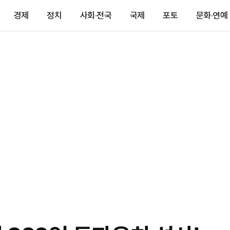
경제
정치
사회·전국
국제
포토
문화·연예