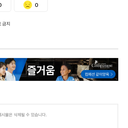
0
0
포 금지