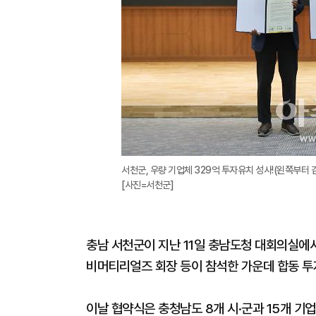
서천군, 우량 기업체 329억 투자유치 성사!(왼쪽부터
[사진=서천군]
충남 서천군이 지난 11일 충남도청 대회의실에
비머티리얼즈 회장 등이 참석한 가운데 합동 투
이날 협약식은 충청남도 8개 시·군과 15개 