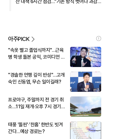
산 대책 6시간 점검…"기존 방식 벗어나 과감
히 실행" 外
아주PICK
"속옷 빨고 졸업식까지"…근육
병 학생 돌본 공익, 코미디언 김
규원이었다
"경솔한 언행 깊이 반성"…고개
숙인 신동엽, 무슨 일이길래?
프로야구, 주말까지 전 경기 취
소…11일 재개·오후 7시 경기
시작
태풍 '돌핀'·'찬홈' 한반도 빗겨
간다…예상 경로는?