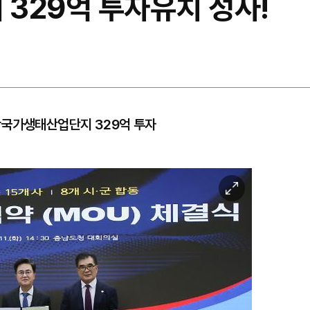
 329억 투자유치 성사!
항국가생태산업단지 329억 투자
이
미
지
확
대