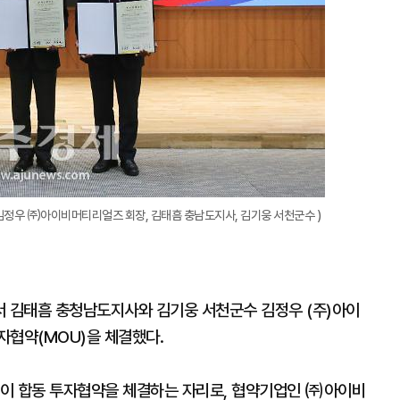
 김정우 ㈜아이비머티리얼즈 회장, 김태흠 충남도지사, 김기웅 서천군수 )
서 김태흠 충청남도지사와 김기웅 서천군수 김정우 (주)아이
자협약(MOU)을 체결했다.
기업이 합동 투자협약을 체결하는 자리로, 협약기업인 ㈜아이비