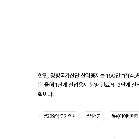
한편, 장항국가산단 산업용지는 150만㎡(45만
은 올해 1단계 산업용지 분양 완료 및 2단계 
획이다.
#329억 투자유치
#서천군
#㈜아이비머티