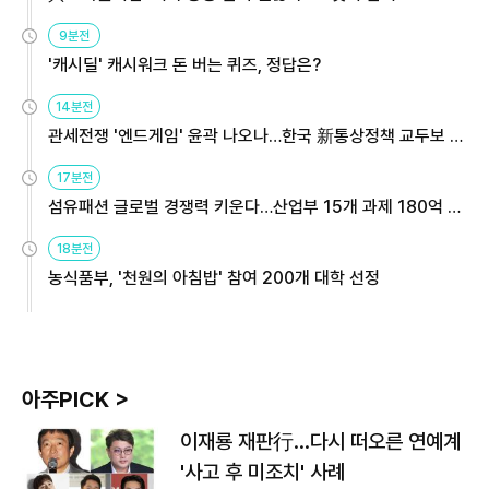
9분전
'캐시딜' 캐시워크 돈 버는 퀴즈, 정답은?
14분전
관세전쟁 '엔드게임' 윤곽 나오나…한국 新통상정책 교두보 활
용해야
17분전
섬유패션 글로벌 경쟁력 키운다…산업부 15개 과제 180억 지
원
18분전
농식품부, '천원의 아침밥' 참여 200개 대학 선정
아주PICK >
이재룡 재판行…다시 떠오른 연예계
'사고 후 미조치' 사례