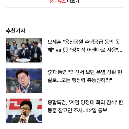
중국뉴스
더보기
추천기사
오세훈 "용산공원 주택공급 동의 못
해" vs 與 "정치적 어젠다로 사용"
맞불
李대통령 "외신서 보던 폭염 상황 현
실로…모든 행정력 총동원하라"
종합특검, '계엄 당정대 회의 참석' 한
동훈 참고인 조사...12일 통보