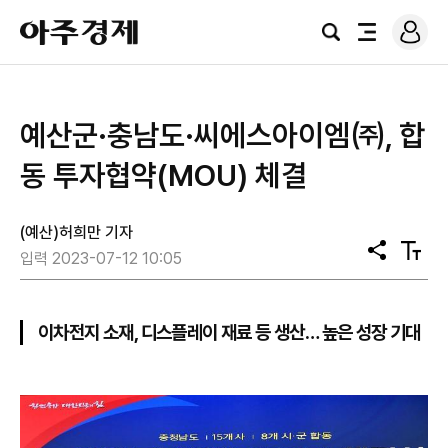
로
아
그
검
전
주
인
색
체
경
메
제
뉴
예산군·충남도·씨에스아이엠㈜, 합
동 투자협약(MOU) 체결
(예산)허희만 기자
공
텍
입력 2023-07-12 10:05
유
스
트
크
기
이차전지 소재, 디스플레이 재료 등 생산… 높은 성장 기대