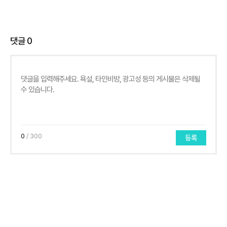
댓글
0
0
/ 300
등록