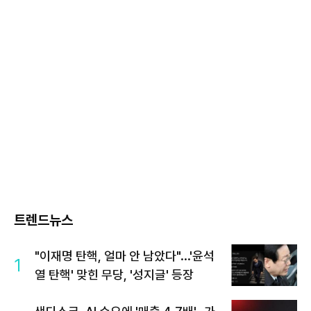
트렌드뉴스
"이재명 탄핵, 얼마 안 남았다"...'윤석
1
열 탄핵' 맞힌 무당, '성지글' 등장