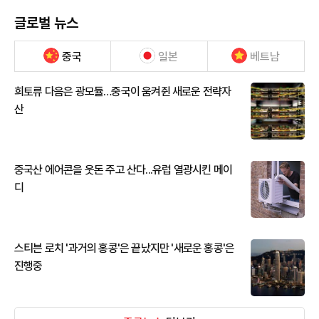
글로벌 뉴스
중국
일본
베트남
희토류 다음은 광모듈…중국이 움켜쥔 새로운 전략자
산
중국산 에어콘을 웃돈 주고 산다...유럽 열광시킨 메이
디
스티븐 로치 '과거의 홍콩'은 끝났지만 '새로운 홍콩'은
진행중