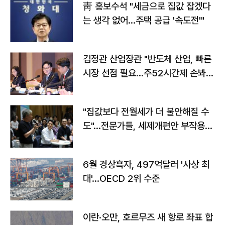
靑 홍보수석 "세금으로 집값 잡겠다
는 생각 없어…주택 공급 '속도전'"
김정관 산업장관 "반도체 산업, 빠른
시장 선점 필요…주52시간제 손봐
야"
"집값보다 전월세가 더 불안해질 수
도"…전문가들, 세제개편안 부작용
우려
6월 경상흑자, 497억달러 '사상 최
대'…OECD 2위 수준
이란·오만, 호르무즈 새 항로 좌표 합