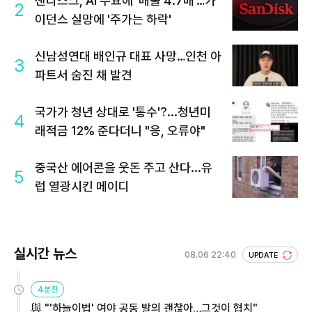
샌디스크, AI 수요에 '매출 4.7배'…가
2
이던스 실망에 '주가는 하락'
신남성연대 배인규 대표 사망…인천 아
3
파트서 숨진 채 발견
국가가 청년 상대로 '통수'?...청년미
4
래적금 12% 준다더니 "응, 오류야"
중국산 에어콘을 웃돈 주고 산다...유
5
럽 열광시킨 메이디
실시간 뉴스
08.06 22:40
UPDATE
4분전
與 "'하늘이법' 여야 공동 발의 괜찮아…그것이 협치"