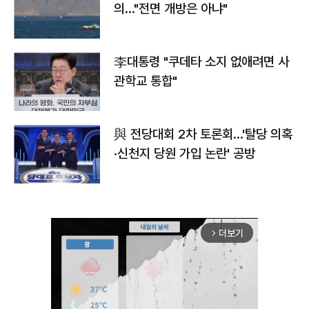
의…"전면 개방은 아냐"
李대통령 "쿠데타 소지 없애려면 사
관학교 통합"
與 전당대회 2차 토론회…'탈당 의혹
·신천지 당원 가입 논란' 공방
더보기
arrow_forward_ios