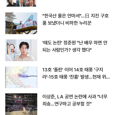
"한국산 물은 안마셔"…日 지진 구호
품 보냈더니 비하한 누리꾼
'태도 논란' 정준원 "난 배우 하면 안
되는 사람인가? 생각 했다"
13호 '돌핀' 이어 14호 태풍 '구지
라'·15호 태풍 '찬홈' 발생…현재 위
치와 이동경로는?
이상준, LA 공연 논란에 사과 "너무
죄송…연구하고 공부할 것"