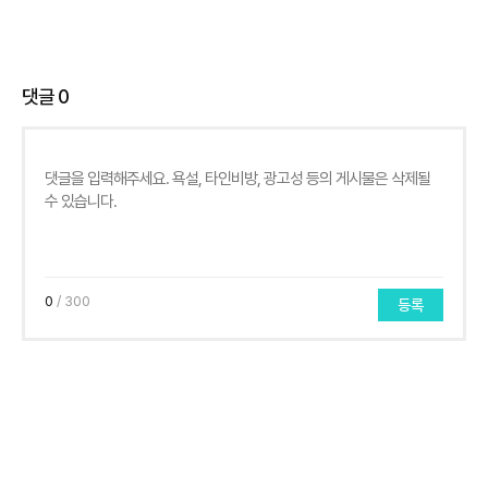
댓글
0
0
/ 300
등록