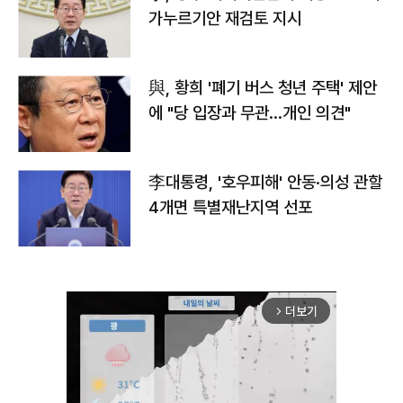
가누르기안 재검토 지시
與, 황희 '폐기 버스 청년 주택' 제안
에 "당 입장과 무관…개인 의견"
李대통령, '호우피해' 안동·의성 관할
4개면 특별재난지역 선포
더보기
arrow_forward_ios