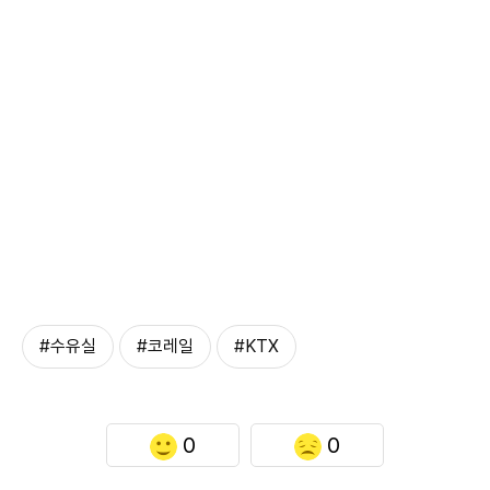
#수유실
#코레일
#KTX
0
0