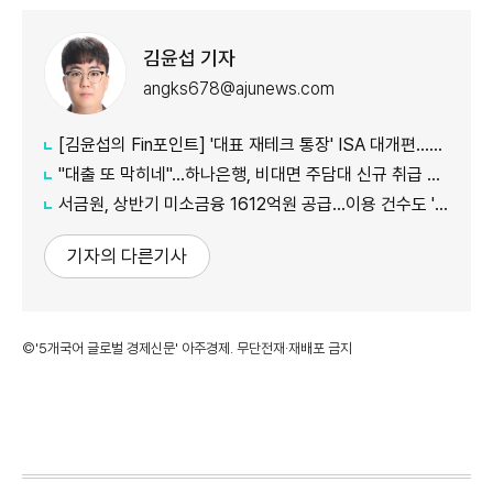
김윤섭 기자
angks678@ajunews.com
[김윤섭의 Fin포인트] '대표 재테크 통장' ISA 대개편…나에게 맞는 전략은?
"대출 또 막히네"…하나은행, 비대면 주담대 신규 취급 중단
서금원, 상반기 미소금융 1612억원 공급…이용 건수도 '역대 최대'
기자의 다른기사
©'5개국어 글로벌 경제신문' 아주경제. 무단전재·재배포 금지