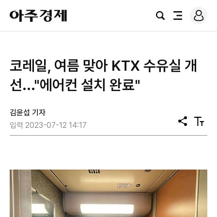
로
아
그
검
전
주
인
색
체
경
메
제
뉴
코레일, 여름 맞아 KTX 수유실 개
선..."에어컨 설치 완료"
김윤섭 기자
공
텍
입력 2023-07-12 14:17
유
스
트
크
기