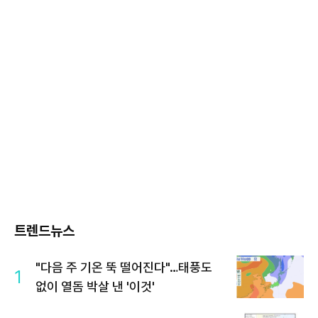
트렌드뉴스
"다음 주 기온 뚝 떨어진다"…태풍도
1
없이 열돔 박살 낸 '이것'