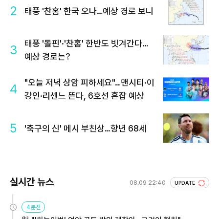
2
태풍 '찬홈' 한국 오나…예상 경로 보니
태풍 '돌핀'·'찬홈' 한반도 빗겨간다…
3
예상 경로는?
"오늘 저녁 상암 피하세요"…맨시티·이
4
강인·리센느 뜬다, 6호선 혼잡 예상
5
'축구의 신' 메시 부친상…향년 68세
실시간 뉴스
08.09 22:40
UPDATE
4분전