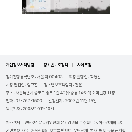
Unmute
개인정보처리방침
청소년보호정책
사이트맵
정기간행등록번호 : 서울 아 00493
회장·발행인 : 곽영길
사장·편집인 : 임규진
청소년보호책임자 : 전운
주소 : 서울특별시 종로구 종로 1길 42(수송동 146-1) 이마빌딩 11층
전화 : 02-767-1500
발행일자 : 2007년 11월 15일
등록일자 : 2008년 01월10일
아주경제는 인터넷신문윤리위원회 윤리강령을 준수합니다. 아주경제의 모든
콘텐츠(기사)는 저작권법의 보호를 받으며, 무단전재, 복사, 배포 등을 금지합