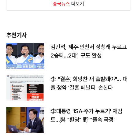
중국뉴스
더보기
추천기사
김민석, 제주·인천서 정청래 누르고
2승째…2대1 구도 완성
李 "결혼, 희망찬 새 출발돼야"… 대
출·청약 '결혼 페널티' 손본다
李대통령 'ISA·주가 누르기' 재검
토…與 "환영" 野 "졸속 국정"