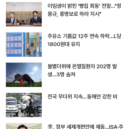
이임생이 밝힌 '빵집 회동' 전말…"정
몽규, 홍명보로 하라 지시"
주유소 기름값 12주 연속 하락…L당
1800원대 유지
불볕더위에 온열질환자 202명 발
생…3명 숨져
전국 무더위 지속…동해안 강한 비
李, 정부 세제개편안에 제동…ISA·주