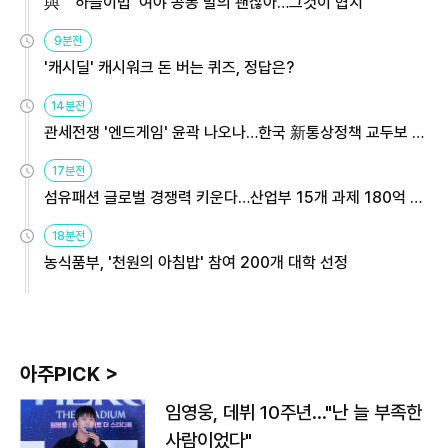
與 "'하늘이법' 여야 공동 발의 괜찮아…그것이 협치"
9분전
'캐시딜' 캐시워크 돈 버는 퀴즈, 정답은?
14분전
관세전쟁 '엔드게임' 윤곽 나오나…한국 新통상정책 교두보 활
용해야
17분전
섬유패션 글로벌 경쟁력 키운다…산업부 15개 과제 180억 지
원
18분전
농식품부, '천원의 아침밥' 참여 200개 대학 선정
아주PICK >
임영웅, 데뷔 10주년…"난 늘 부족한
사람이었다"