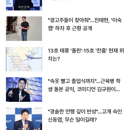
"광고주들이 찾아줘"…진태현, '이숙
캠' 하차 후 근황 공개
13호 태풍 '돌핀'·15호 '찬홈' 현재 위
치는?
"속옷 빨고 졸업식까지"…근육병 학
생 돌본 공익, 코미디언 김규원이었
다
"경솔한 언행 깊이 반성"…고개 숙인
신동엽, 무슨 일이길래?