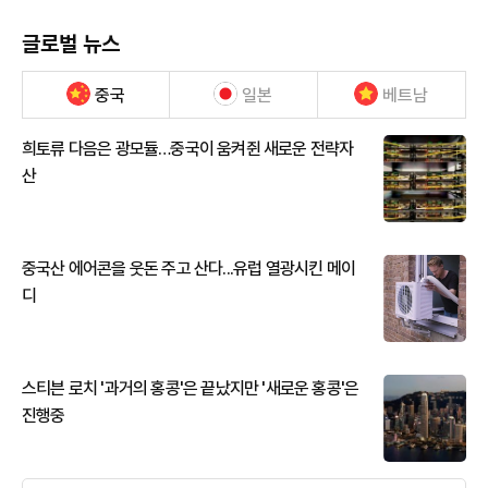
글로벌 뉴스
중국
일본
베트남
희토류 다음은 광모듈…중국이 움켜쥔 새로운 전략자
산
중국산 에어콘을 웃돈 주고 산다...유럽 열광시킨 메이
디
스티븐 로치 '과거의 홍콩'은 끝났지만 '새로운 홍콩'은
진행중