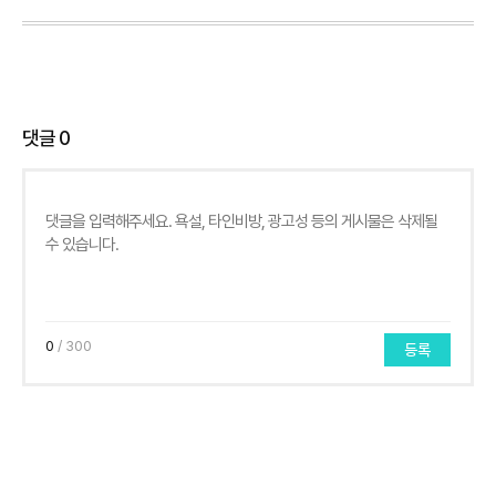
댓글
0
0
/ 300
등록