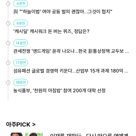
4분전
與 "'하늘이법' 여야 공동 발의 괜찮아…그것이 협치"
9분전
'캐시딜' 캐시워크 돈 버는 퀴즈, 정답은?
14분전
관세전쟁 '엔드게임' 윤곽 나오나…한국 新통상정책 교두보 활
용해야
17분전
섬유패션 글로벌 경쟁력 키운다…산업부 15개 과제 180억 지
원
18분전
농식품부, '천원의 아침밥' 참여 200개 대학 선정
아주PICK >