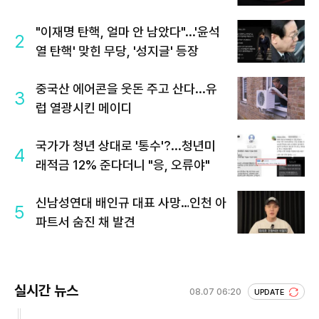
"이재명 탄핵, 얼마 안 남았다"...'윤석
2
열 탄핵' 맞힌 무당, '성지글' 등장
중국산 에어콘을 웃돈 주고 산다...유
3
럽 열광시킨 메이디
국가가 청년 상대로 '통수'?...청년미
4
래적금 12% 준다더니 "응, 오류야"
신남성연대 배인규 대표 사망…인천 아
5
파트서 숨진 채 발견
실시간 뉴스
08.07 06:20
UPDATE