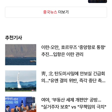
중국뉴스
더보기
추천기사
이란·오만, 호르무즈 '중앙항로 통항'
추진…입항은 이란 관리
靑, 北 탄도미사일에 안보실 긴급회
의…"유엔 결의 위반, 즉각 중단 촉
구"
여야, '부동산 세제 개편안' 공방…
"실거주자 보호" vs "무책임의 극치"