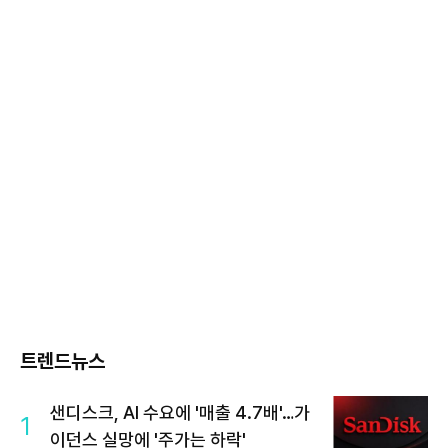
트렌드뉴스
샌디스크, AI 수요에 '매출 4.7배'…가
1
이던스 실망에 '주가는 하락'