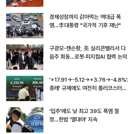
경제성장까지 갉아먹는 역대급 폭
염…李대통령 "국가적 기후 재난"
구광모-젠슨황, 美 실리콘밸리서 다
음주 회동…로봇·피지컬AI 협력 논의
'+17.91→-5.12→+3.76→-4.8%'…'
종레' 규제에도 여전히 롤러코스터
타는 코스피
'입추'에도 낮 최고 39도 폭염 절
정…한밤 '열대야' 지속