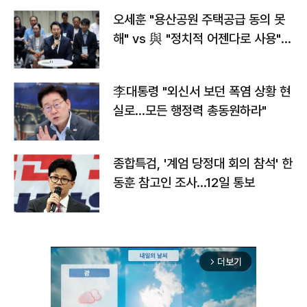
오세훈 "용산공원 주택공급 동의 못
해" vs 與 "정치적 어젠다로 사용"
맞불
李대통령 "외신서 보던 폭염 상황 현
실로…모든 행정력 총동원하라"
종합특검, '계엄 당정대 회의 참석' 한
동훈 참고인 조사...12일 통보
더보기
arrow_forward_ios