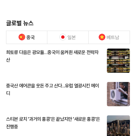
글로벌 뉴스
중국
일본
베트남
희토류 다음은 광모듈…중국이 움켜쥔 새로운 전략자
산
중국산 에어콘을 웃돈 주고 산다...유럽 열광시킨 메이
디
스티븐 로치 '과거의 홍콩'은 끝났지만 '새로운 홍콩'은
진행중