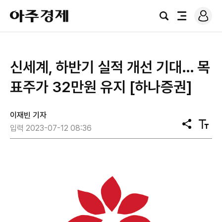
로
아
그
검
전
주
인
색
체
경
메
제
뉴
신세계, 하반기 실적 개선 기대… 목
표주가 32만원 유지 [하나증권]
이재빈 기자
공
텍
입력 2023-07-12 08:36
유
스
트
크
기