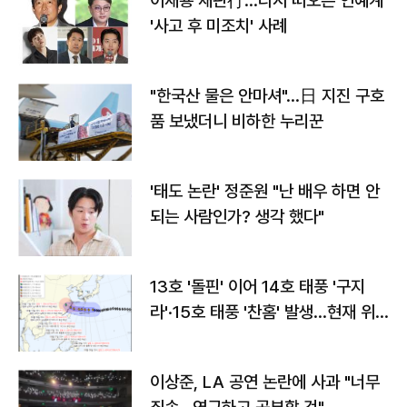
이재룡 재판行…다시 떠오른 연예계
'사고 후 미조치' 사례
"한국산 물은 안마셔"…日 지진 구호
품 보냈더니 비하한 누리꾼
'태도 논란' 정준원 "난 배우 하면 안
되는 사람인가? 생각 했다"
13호 '돌핀' 이어 14호 태풍 '구지
라'·15호 태풍 '찬홈' 발생…현재 위
치와 이동경로는?
이상준, LA 공연 논란에 사과 "너무