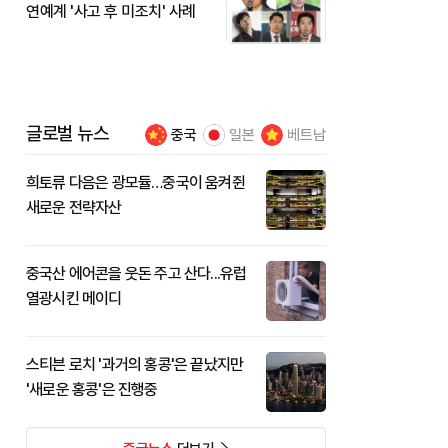
연예계 '사고 후 미조치' 사례
글로벌 뉴스
중국
일본
베트남
희토류 다음은 광모듈…중국이 움켜쥔
새로운 전략자산
중국산 에어콘을 웃돈 주고 산다...유럽
열광시킨 메이디
스티븐 로치 '과거의 홍콩'은 끝났지만
'새로운 홍콩'은 진행중