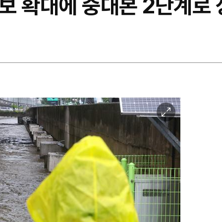
보 확대에 중대본 2단계로 
이
미
지
확
대