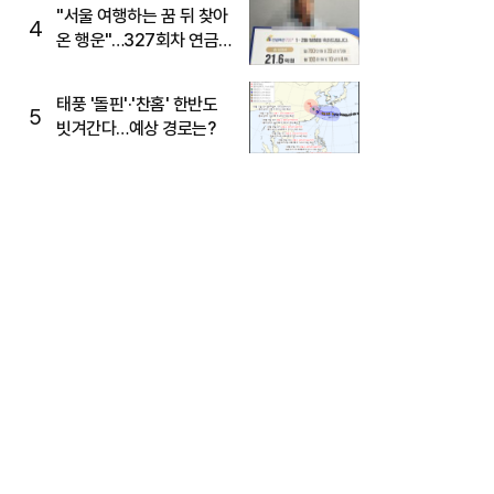
"서울 여행하는 꿈 뒤 찾아
4
온 행운"…327회차 연금
복권720+ 당첨번호조회
주목
태풍 '돌핀'·'찬홈' 한반도
5
빗겨간다…예상 경로는?