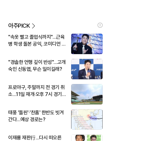
아주PICK
"속옷 빨고 졸업식까지"…근육
병 학생 돌본 공익, 코미디언 김
규원이었다
"경솔한 언행 깊이 반성"…고개
숙인 신동엽, 무슨 일이길래?
프로야구, 주말까지 전 경기 취
소…11일 재개·오후 7시 경기
시작
태풍 '돌핀'·'찬홈' 한반도 빗겨
간다…예상 경로는?
이재룡 재판行…다시 떠오른