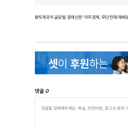
©'5개국어 글로벌 경제신문' 아주경제. 무단전재·재배
댓글
0