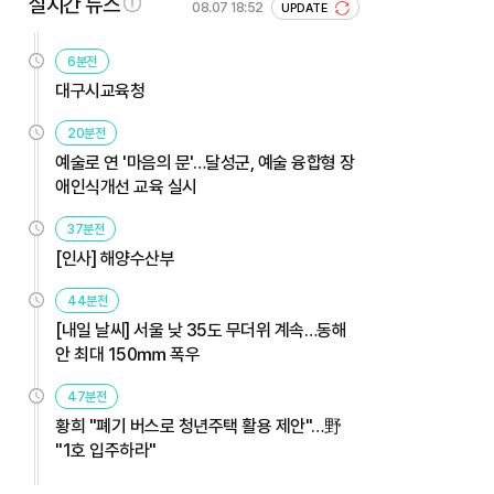
실시간 뉴스
08.07 18:52
UPDATE
6분전
대구시교육청
20분전
예술로 연 '마음의 문'…달성군, 예술 융합형 장
애인식개선 교육 실시
37분전
[인사] 해양수산부
44분전
[내일 날씨] 서울 낮 35도 무더위 계속…동해
안 최대 150㎜ 폭우
47분전
황희 "폐기 버스로 청년주택 활용 제안"…野
"1호 입주하라"