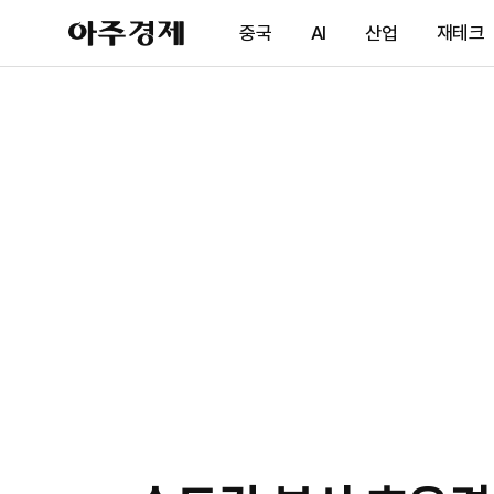
아
중국
AI
산업
재테크
주
경
제