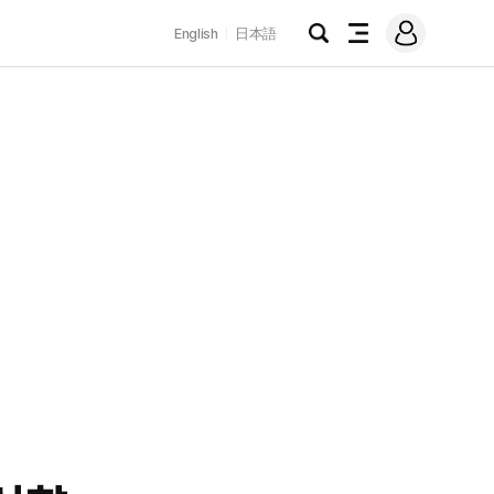
로
English
日本語
그
검
전
인
색
체
메
뉴