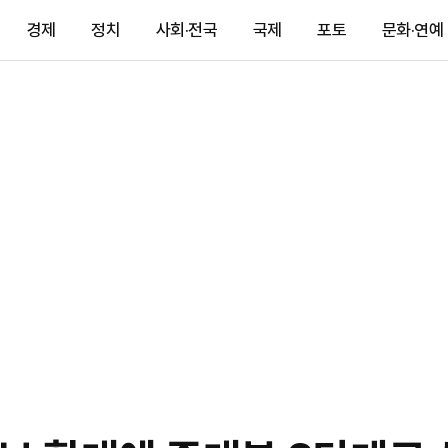
경제
정치
사회·전국
국제
포토
문화·연예