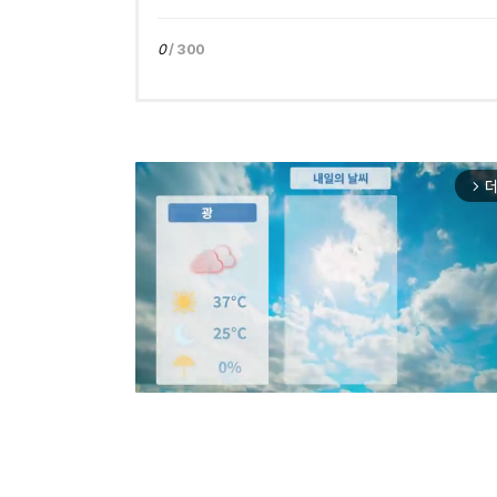
0
/ 300
더
arrow_forward_ios
Mut