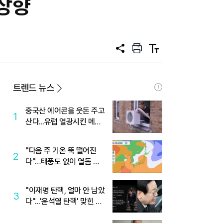
상향
공
프
텍
유
린
스
트
트
크
기
트렌드 뉴스
중국산 에어콘을 웃돈 주고
1
산다...유럽 열광시킨 메이
디
"다음 주 기온 뚝 떨어진
2
다"…태풍도 없이 열돔 박
살 낸 '이것'
"이재명 탄핵, 얼마 안 남았
3
다"...'윤석열 탄핵' 맞힌 무
당, '성지글' 등장