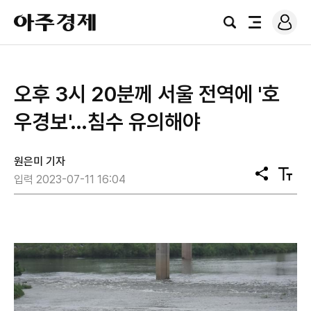
로
아
그
검
전
주
인
색
체
경
메
제
뉴
오후 3시 20분께 서울 전역에 '호
우경보'…침수 유의해야
원은미 기자
공
텍
입력 2023-07-11 16:04
유
스
트
크
기