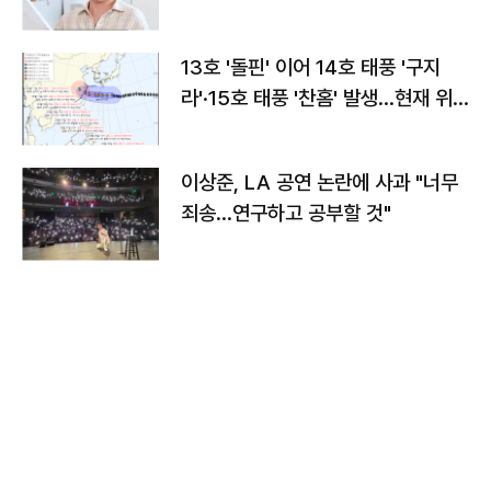
13호 '돌핀' 이어 14호 태풍 '구지
라'·15호 태풍 '찬홈' 발생…현재 위
치와 이동경로는?
이상준, LA 공연 논란에 사과 "너무
죄송…연구하고 공부할 것"