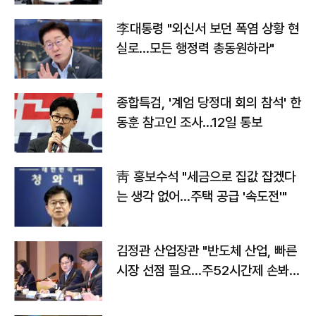
李대통령 "외신서 보던 폭염 상황 현
실로…모든 행정력 총동원하라"
종합특검, '계엄 당정대 회의 참석' 한
동훈 참고인 조사...12일 통보
靑 홍보수석 "세금으로 집값 잡겠다
는 생각 없어…주택 공급 '속도전'"
김정관 산업장관 "반도체 산업, 빠른
시장 선점 필요…주52시간제 손봐
야"