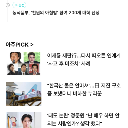
원
18분전
농식품부, '천원의 아침밥' 참여 200개 대학 선정
아주PICK >
이재룡 재판行…다시 떠오른 연예계
'사고 후 미조치' 사례
"한국산 물은 안마셔"…日 지진 구호
품 보냈더니 비하한 누리꾼
'태도 논란' 정준원 "난 배우 하면 안
되는 사람인가? 생각 했다"