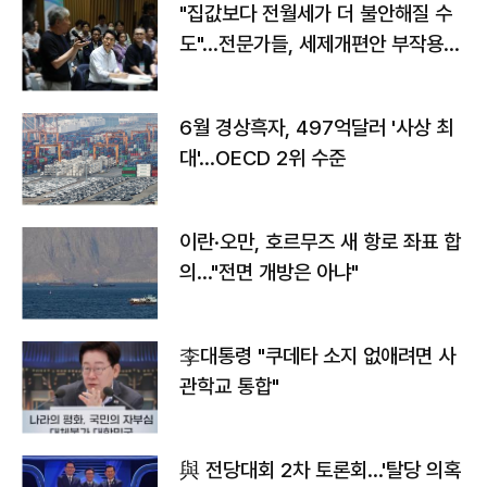
"집값보다 전월세가 더 불안해질 수
도"…전문가들, 세제개편안 부작용
우려
6월 경상흑자, 497억달러 '사상 최
대'…OECD 2위 수준
이란·오만, 호르무즈 새 항로 좌표 합
의…"전면 개방은 아냐"
李대통령 "쿠데타 소지 없애려면 사
관학교 통합"
與 전당대회 2차 토론회…'탈당 의혹