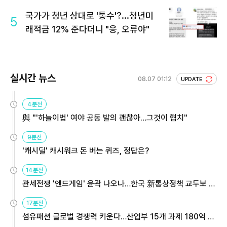
국가가 청년 상대로 '통수'?...청년미
5
래적금 12% 준다더니 "응, 오류야"
실시간 뉴스
08.07 01:12
UPDATE
4분전
與 "'하늘이법' 여야 공동 발의 괜찮아…그것이 협치"
9분전
'캐시딜' 캐시워크 돈 버는 퀴즈, 정답은?
14분전
관세전쟁 '엔드게임' 윤곽 나오나…한국 新통상정책 교두보 활
용해야
17분전
섬유패션 글로벌 경쟁력 키운다…산업부 15개 과제 180억 지