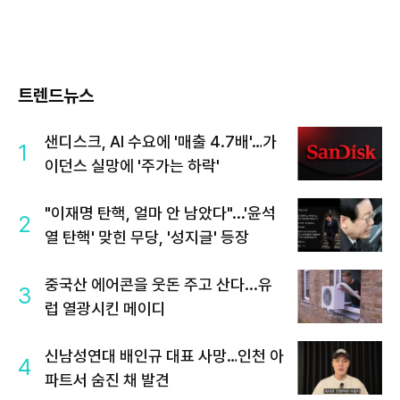
트렌드뉴스
샌디스크, AI 수요에 '매출 4.7배'…가
1
이던스 실망에 '주가는 하락'
"이재명 탄핵, 얼마 안 남았다"...'윤석
2
열 탄핵' 맞힌 무당, '성지글' 등장
중국산 에어콘을 웃돈 주고 산다...유
3
럽 열광시킨 메이디
신남성연대 배인규 대표 사망…인천 아
4
파트서 숨진 채 발견