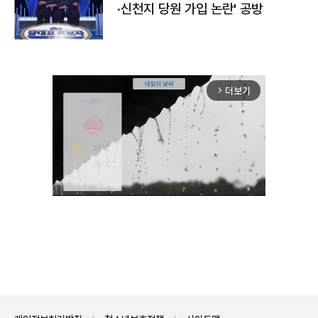
·신천지 당원 가입 논란' 공방
더보기
arrow_forward_ios
Mute