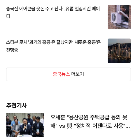
중국산 에어콘을 웃돈 주고 산다...유럽 열광시킨 메이
디
스티븐 로치 '과거의 홍콩'은 끝났지만 '새로운 홍콩'은
진행중
중국뉴스
더보기
추천기사
오세훈 "용산공원 주택공급 동의 못
해" vs 與 "정치적 어젠다로 사용"
맞불