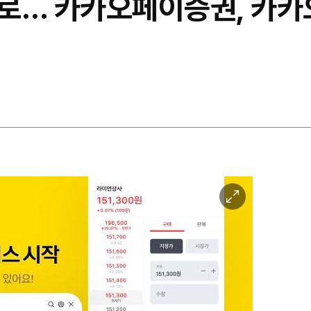
로… 카카오페이증권, 카카
이
미
지
확
대