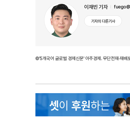
이재빈 기자
fuego@
기자의 다른기사
©'5개국어 글로벌 경제신문' 아주경제. 무단전재·재배