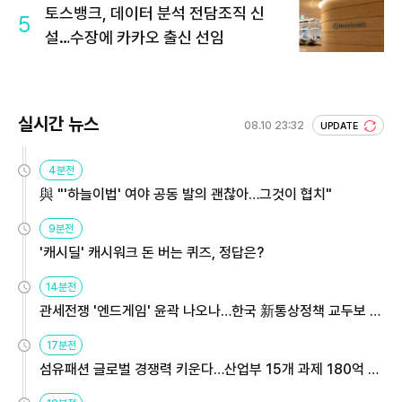
토스뱅크, 데이터 분석 전담조직 신
5
설…수장에 카카오 출신 선임
실시간 뉴스
08.10 23:32
UPDATE
4분전
與 "'하늘이법' 여야 공동 발의 괜찮아…그것이 협치"
9분전
'캐시딜' 캐시워크 돈 버는 퀴즈, 정답은?
14분전
관세전쟁 '엔드게임' 윤곽 나오나…한국 新통상정책 교두보 활
용해야
17분전
섬유패션 글로벌 경쟁력 키운다…산업부 15개 과제 180억 지
원