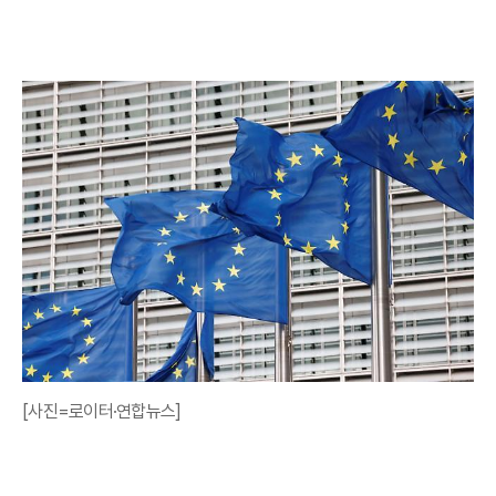
[사진=로이터·연합뉴스]