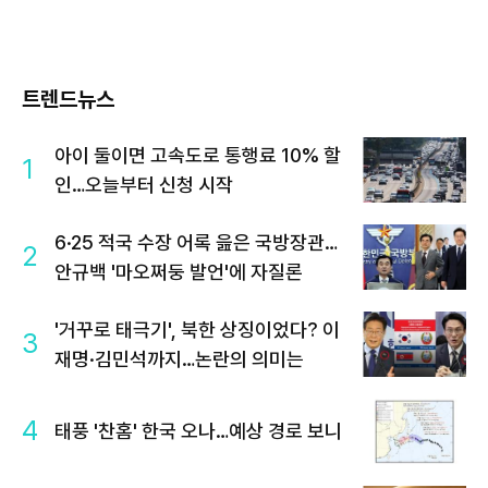
트렌드뉴스
아이 둘이면 고속도로 통행료 10% 할
1
인…오늘부터 신청 시작
6·25 적국 수장 어록 읊은 국방장관…
2
안규백 '마오쩌둥 발언'에 자질론
'거꾸로 태극기', 북한 상징이었다? 이
3
재명·김민석까지…논란의 의미는
4
태풍 '찬홈' 한국 오나…예상 경로 보니