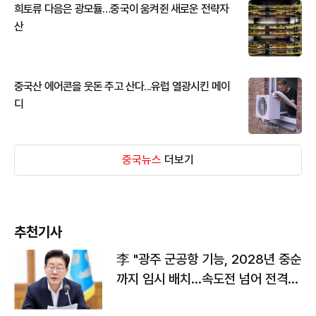
희토류 다음은 광모듈…중국이 움켜쥔 새로운 전략자
산
중국산 에어콘을 웃돈 주고 산다...유럽 열광시킨 메이
디
중국뉴스
더보기
추천기사
李 "광주 군공항 기능, 2028년 중순
까지 임시 배치…속도전 넘어 전격
전"