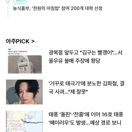
18분전
농식품부, '천원의 아침밥' 참여 200개 대학 선정
아주PICK >
광복절 앞두고 "김구는 빨갱이"…서
울우유 불매 주장에 황당
'거꾸로 태극기'에 분노한 김희철, 결
국 사과…"제 잘못"
태풍 '돌핀'·'찬홈'에 이어 16호 태풍
'페이러우'도 발생…예상 경로 보니