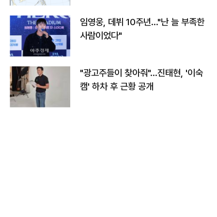
임영웅, 데뷔 10주년…"난 늘 부족한
사람이었다"
"광고주들이 찾아줘"…진태현, '이숙
캠' 하차 후 근황 공개