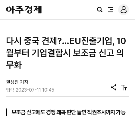
로
아
그
검
전
주
인
색
체
경
메
제
뉴
다시 중국 견제?…EU진출기업, 10
월부터 기업결합시 보조금 신고 의
무화
권성진 기자
공
텍
입력 2023-07-11 10:45
유
스
트
크
기
보조금 신고에도 경쟁 왜곡 판단 들면 직권조사까지 가능