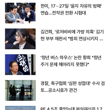
한미, 17∼27일 '을지 자유의 방패'
연습…전작권 전환 시험대
김건희, '로저비비에 가방 의혹' 김기
현 부부 재판서 "범죄 연상시키지 말
라"
'청년 버스 하우스' 논란 황희 "청년
주거 문제 헤아리지 못했다"
경찰, 축구협회 '심판 성접대' 수사 검
토…공소시효가 관건
PF 4.5조 줄었는데 부실여신은 1.7