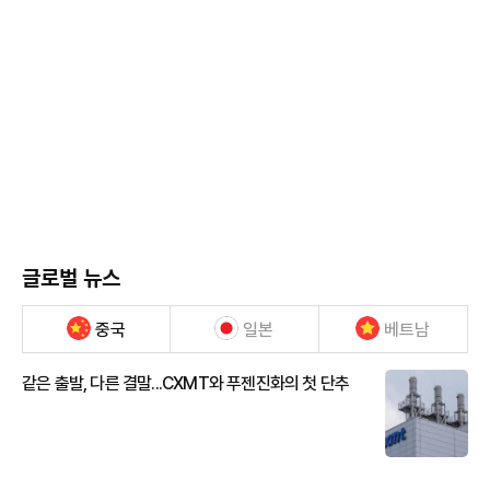
글로벌 뉴스
중국
일본
베트남
같은 출발, 다른 결말...CXMT와 푸젠진화의 첫 단추