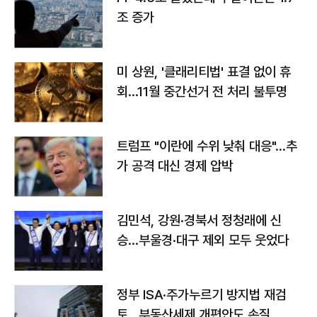
조 증가
미 상원, '클래리티법' 표결 없이 휴
회…11월 중간선거 전 처리 불투명
트럼프 "이란에 수위 낮춰 대응"…추
가 공격 대신 경제 압박
김민석, 강원·경북서 정청래에 신
승…부울경·대구 제외 모두 웃었다
정부 ISA·주가누르기 방지법 재검
토…부동산세제 개편안도 손질