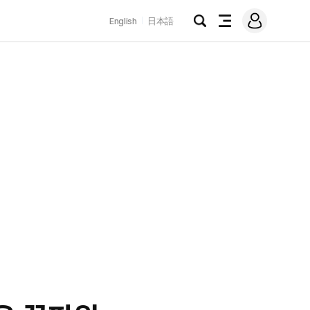
로
English
日本語
그
검
전
인
색
체
메
뉴