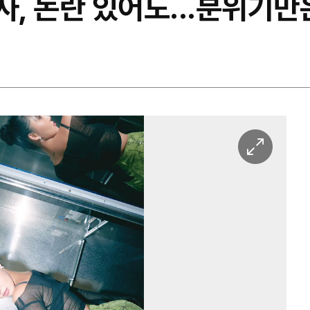
사, 논란 있어도...분위기
이
미
지
확
대