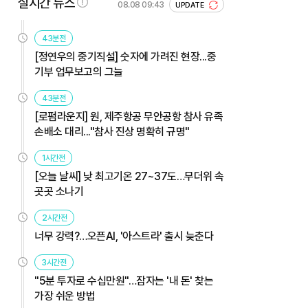
실시간 뉴스
08.08 09:43
UPDATE
43분전
[정연우의 중기직설] 숫자에 가려진 현장...중
기부 업무보고의 그늘
43분전
[로펌라운지] 원, 제주항공 무안공항 참사 유족
손배소 대리..."참사 진상 명확히 규명"
1시간전
[오늘 날씨] 낮 최고기온 27~37도…무더위 속
곳곳 소나기
2시간전
너무 강력?…오픈AI, '아스트라' 출시 늦춘다
3시간전
"5분 투자로 수십만원"…잠자는 '내 돈' 찾는
가장 쉬운 방법