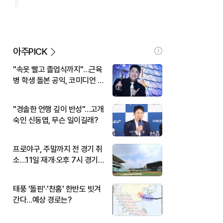
아주PICK
"속옷 빨고 졸업식까지"…근육
병 학생 돌본 공익, 코미디언 김
규원이었다
"경솔한 언행 깊이 반성"…고개
숙인 신동엽, 무슨 일이길래?
프로야구, 주말까지 전 경기 취
소…11일 재개·오후 7시 경기
시작
태풍 '돌핀'·'찬홈' 한반도 빗겨
간다…예상 경로는?