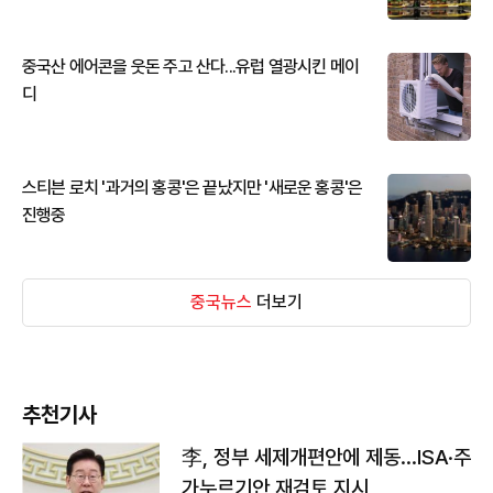
중국산 에어콘을 웃돈 주고 산다...유럽 열광시킨 메이
디
스티븐 로치 '과거의 홍콩'은 끝났지만 '새로운 홍콩'은
진행중
중국뉴스
더보기
추천기사
李, 정부 세제개편안에 제동…ISA·주
가누르기안 재검토 지시