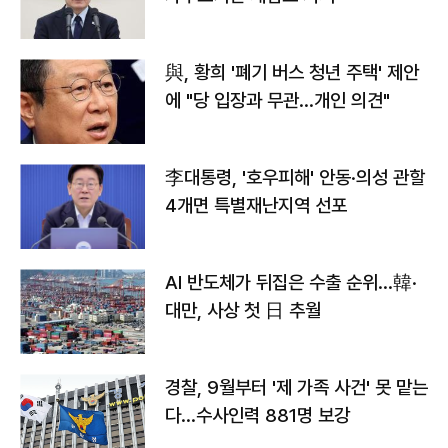
與, 황희 '폐기 버스 청년 주택' 제안
에 "당 입장과 무관…개인 의견"
李대통령, '호우피해' 안동·의성 관할
4개면 특별재난지역 선포
AI 반도체가 뒤집은 수출 순위…韓·
대만, 사상 첫 日 추월
경찰, 9월부터 '제 가족 사건' 못 맡는
다…수사인력 881명 보강