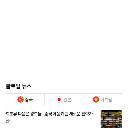
글로벌 뉴스
중국
일본
베트남
희토류 다음은 광모듈…중국이 움켜쥔 새로운 전략자
산