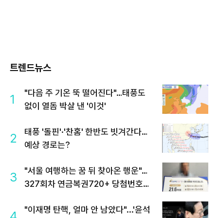
트렌드뉴스
"다음 주 기온 뚝 떨어진다"…태풍도
1
없이 열돔 박살 낸 '이것'
태풍 '돌핀'·'찬홈' 한반도 빗겨간다…
2
예상 경로는?
"서울 여행하는 꿈 뒤 찾아온 행운"…
3
327회차 연금복권720+ 당첨번호조
회 주목
"이재명 탄핵, 얼마 안 남았다"...'윤석
4