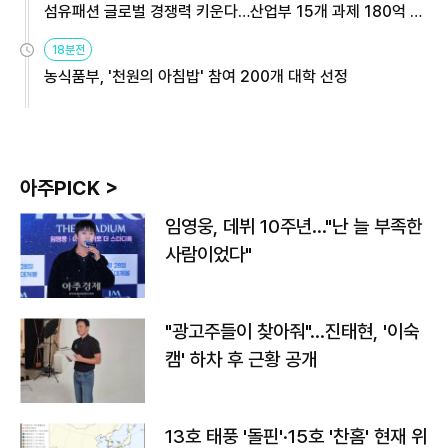
섬유패션 글로벌 경쟁력 키운다…산업부 15개 과제 180억 지
원
18분전
농식품부, '천원의 아침밥' 참여 200개 대학 선정
아주PICK >
임영웅, 데뷔 10주년…"난 늘 부족한
사람이었다"
"광고주들이 찾아줘"…진태현, '이숙
캠' 하차 후 근황 공개
13호 태풍 '돌핀'·15호 '찬홈' 현재 위