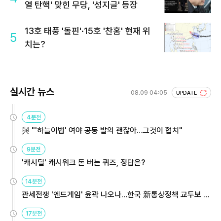
열 탄핵' 맞힌 무당, '성지글' 등장
13호 태풍 '돌핀'·15호 '찬홈' 현재 위
5
치는?
실시간 뉴스
08.09 04:05
UPDATE
4분전
與 "'하늘이법' 여야 공동 발의 괜찮아…그것이 협치"
9분전
'캐시딜' 캐시워크 돈 버는 퀴즈, 정답은?
14분전
관세전쟁 '엔드게임' 윤곽 나오나…한국 新통상정책 교두보 활
용해야
17분전