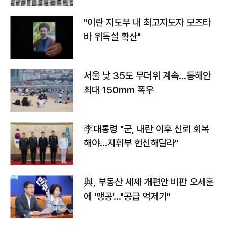
"이란 지도부 내 최고지도자 모즈타
바 위독설 확산"
서울 낮 35도 무더위 계속…동해안
최대 150㎜ 폭우
李대통령 "군, 내란 이후 신뢰 회복
해야…지휘부 헌신해달라"
與, 부동산 세제 개편안 비판 오세훈
에 '맹공'…"공급 억제기"