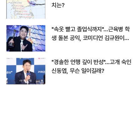
치는?
"속옷 빨고 졸업식까지"…근육병 학
생 돌본 공익, 코미디언 김규원이었
다
"경솔한 언행 깊이 반성"…고개 숙인
신동엽, 무슨 일이길래?