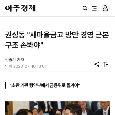
로
아
그
검
전
주
인
색
체
경
메
제
뉴
권성동 "새마을금고 방만 경영 근본
구조 손봐야"
김슬기 기자
공
텍
입력 2023-07-10 18:01
유
스
트
크
기
"소관 기관 행안부에서 금융위로 옮겨야"