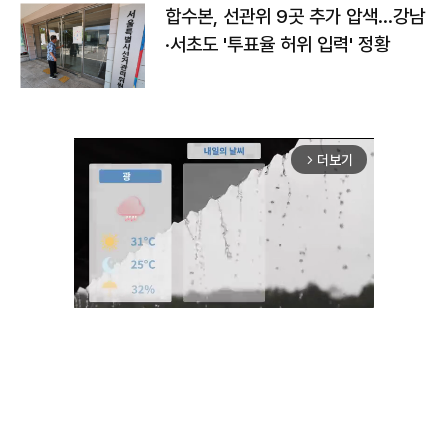
합수본, 선관위 9곳 추가 압색…강남
·서초도 '투표율 허위 입력' 정황
더보기
arrow_forward_ios
Mute