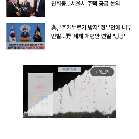
찬회동...서울시 주택 공급 논의
與, '주가누르기 방지' 정부안에 내부
반발…野 세제 개편안 연일 '맹공'
더보기
arrow_forward_ios
Unmute