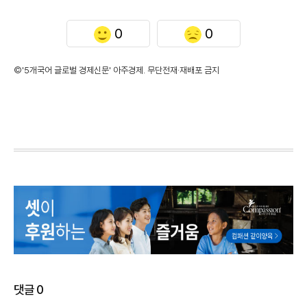
0
0
©'5개국어 글로벌 경제신문' 아주경제. 무단전재·재배포 금지
댓글
0