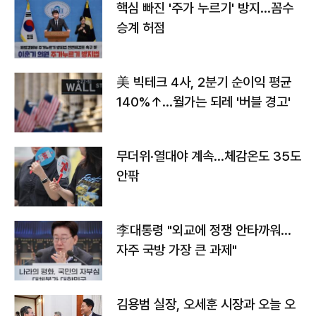
핵심 빠진 '주가 누르기' 방지…꼼수
승계 허점
美 빅테크 4사, 2분기 순이익 평균
140%↑…월가는 되레 '버블 경고'
무더위·열대야 계속…체감온도 35도
안팎
李대통령 "외교에 정쟁 안타까워…
자주 국방 가장 큰 과제"
김용범 실장, 오세훈 시장과 오늘 오