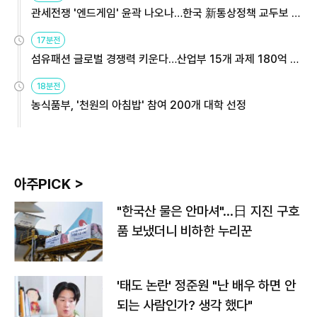
관세전쟁 '엔드게임' 윤곽 나오나…한국 新통상정책 교두보 활
용해야
17분전
섬유패션 글로벌 경쟁력 키운다…산업부 15개 과제 180억 지
원
18분전
농식품부, '천원의 아침밥' 참여 200개 대학 선정
아주PICK >
"한국산 물은 안마셔"…日 지진 구호
품 보냈더니 비하한 누리꾼
'태도 논란' 정준원 "난 배우 하면 안
되는 사람인가? 생각 했다"