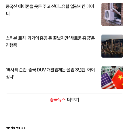
중국산 에어콘을 웃돈 주고 산다...유럽 열광시킨 메이
디
스티븐 로치 '과거의 홍콩'은 끝났지만 '새로운 홍콩'은
진행중
'역사적 순간' 중국 DUV 개발업체는 설립 3년된 '아이
성나'
중국뉴스
더보기