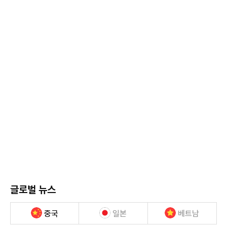
글로벌 뉴스
중국
일본
베트남