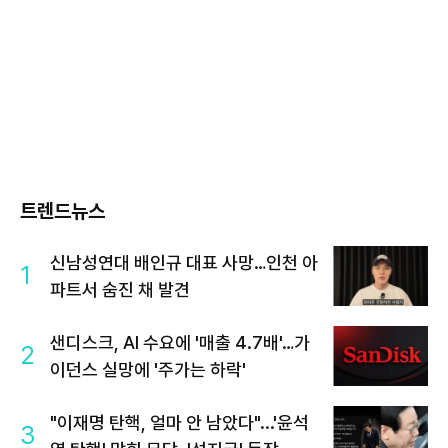
트렌드뉴스
신남성연대 배인규 대표 사망…인천 아
1
파트서 숨진 채 발견
샌디스크, AI 수요에 '매출 4.7배'…가
2
이던스 실망에 '주가는 하락'
"이재명 탄핵, 얼마 안 남았다"...'윤석
3