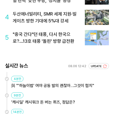
열 탄핵' 맞힌 무당, '성지글' 등장
두산에너빌리티, SMR 세제 지원·빌
4
게이츠 방한 기대에 5%대 강세
"중국 간다"던 태풍, 다시 한국으
5
로?...13호 태풍 '돌핀' 방향 급전환
실시간 뉴스
08.06 12:42
UPDATE
4분전
與 "'하늘이법' 여야 공동 발의 괜찮아…그것이 협치"
9분전
'캐시딜' 캐시워크 돈 버는 퀴즈, 정답은?
14분전