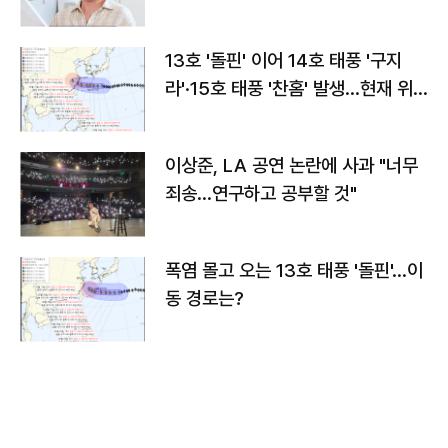
13호 '돌핀' 이어 14호 태풍 '구지
라'·15호 태풍 '찬홈' 발생…현재 위
치와 이동경로는?
이상준, LA 공연 논란에 사과 "너무
죄송…연구하고 공부할 것"
폭염 몰고 오는 13호 태풍 '돌핀'…이
동 경로는?