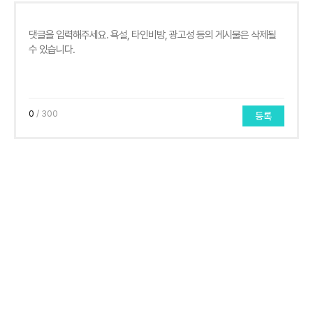
0
/ 300
등록