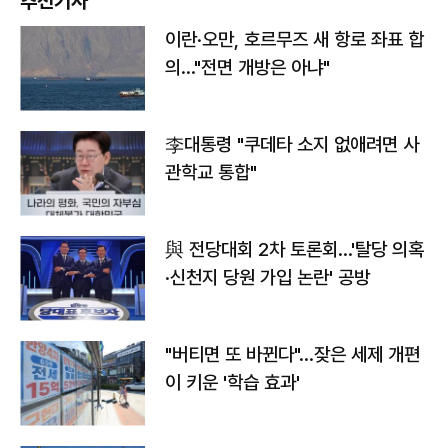
추천기사
이란·오만, 호르무즈 새 항로 좌표 합
의…"전면 개방은 아냐"
李대통령 "쿠데타 소지 없애려면 사
관학교 통합"
與 전당대회 2차 토론회…'탈당 의혹
·신천지 당원 가입 논란' 공방
"버티면 또 바뀐다"…잦은 세제 개편
이 키운 '학습 효과'