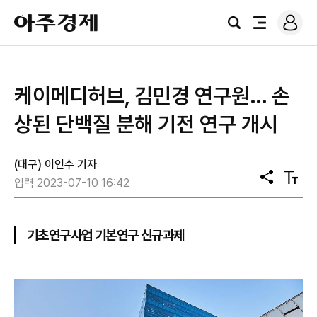
로
아
그
검
전
주
인
색
체
경
메
제
뉴
케이메디허브, 김민경 연구원… 손
상된 단백질 분해 기전 연구 개시
(대구) 이인수 기자
공
텍
입력 2023-07-10 16:42
유
스
트
크
기
기초연구사업 기본연구 신규과제