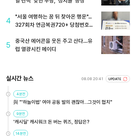
열 탄핵' 맞힌 무당, '성지글' 등장
"서울 여행하는 꿈 뒤 찾아온 행운"…
4
327회차 연금복권720+ 당첨번호조
회 주목
중국산 에어콘을 웃돈 주고 산다...유
5
럽 열광시킨 메이디
실시간 뉴스
08.08 20:41
UPDATE
4분전
與 "'하늘이법' 여야 공동 발의 괜찮아…그것이 협치"
9분전
'캐시딜' 캐시워크 돈 버는 퀴즈, 정답은?
14분전