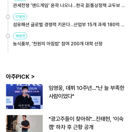
관세전쟁 '엔드게임' 윤곽 나오나…한국 新통상정책 교두보 활
용해야
17분전
섬유패션 글로벌 경쟁력 키운다…산업부 15개 과제 180억 지
원
18분전
농식품부, '천원의 아침밥' 참여 200개 대학 선정
아주PICK >
임영웅, 데뷔 10주년…"난 늘 부족한
사람이었다"
"광고주들이 찾아줘"…진태현, '이숙
캠' 하차 후 근황 공개