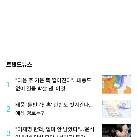
트렌드뉴스
"다음 주 기온 뚝 떨어진다"…태풍도
1
없이 열돔 박살 낸 '이것'
태풍 '돌핀'·'찬홈' 한반도 빗겨간다…
2
예상 경로는?
"이재명 탄핵, 얼마 안 남았다"...'윤석
3