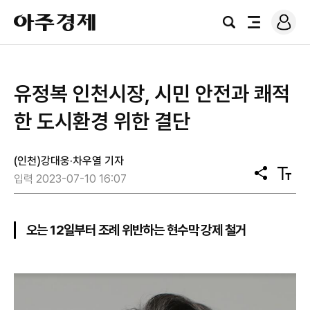
로
아
그
검
전
주
인
색
체
경
메
제
뉴
유정복 인천시장, 시민 안전과 쾌적
한 도시환경 위한 결단
(인천)강대웅·차우열 기자
공
텍
입력 2023-07-10 16:07
유
스
트
크
기
오는 12일부터 조례 위반하는 현수막 강제 철거