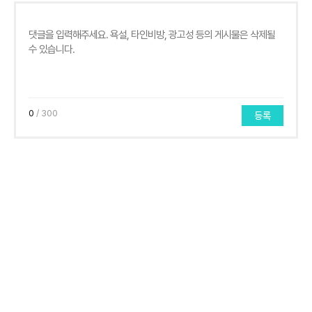
0
/ 300
등록