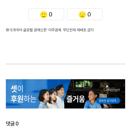
0
0
©'5개국어 글로벌 경제신문' 아주경제. 무단전재·재배포 금지
댓글
0