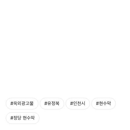
#옥외광고물
#유정복
#인천시
#현수막
#정당 현수막