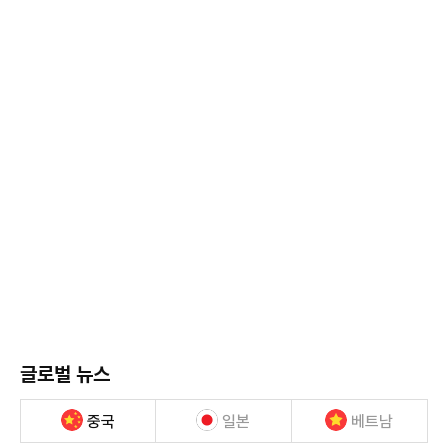
글로벌 뉴스
중국
일본
베트남