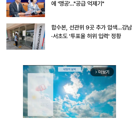
에 '맹공'…"공급 억제기"
합수본, 선관위 9곳 추가 압색…강남
·서초도 '투표율 허위 입력' 정황
더보기
arrow_forward_ios
Unmute