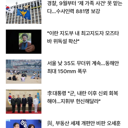
경찰, 9월부터 '제 가족 사건' 못 맡는
다…수사인력 881명 보강
"이란 지도부 내 최고지도자 모즈타
바 위독설 확산"
서울 낮 35도 무더위 계속…동해안
최대 150㎜ 폭우
李대통령 "군, 내란 이후 신뢰 회복
해야…지휘부 헌신해달라"
與, 부동산 세제 개편안 비판 오세훈