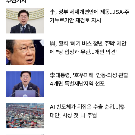
추천기사
李, 정부 세제개편안에 제동…ISA·주
가누르기안 재검토 지시
與, 황희 '폐기 버스 청년 주택' 제안
에 "당 입장과 무관…개인 의견"
李대통령, '호우피해' 안동·의성 관할
4개면 특별재난지역 선포
AI 반도체가 뒤집은 수출 순위…韓·
대만, 사상 첫 日 추월