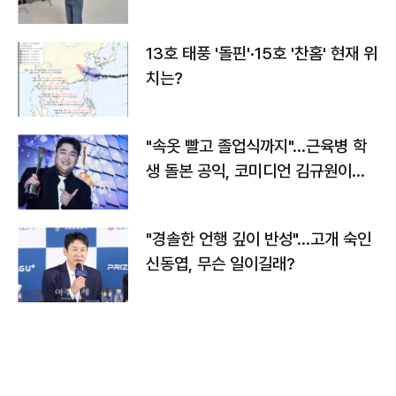
13호 태풍 '돌핀'·15호 '찬홈' 현재 위
치는?
"속옷 빨고 졸업식까지"…근육병 학
생 돌본 공익, 코미디언 김규원이었
다
"경솔한 언행 깊이 반성"…고개 숙인
신동엽, 무슨 일이길래?