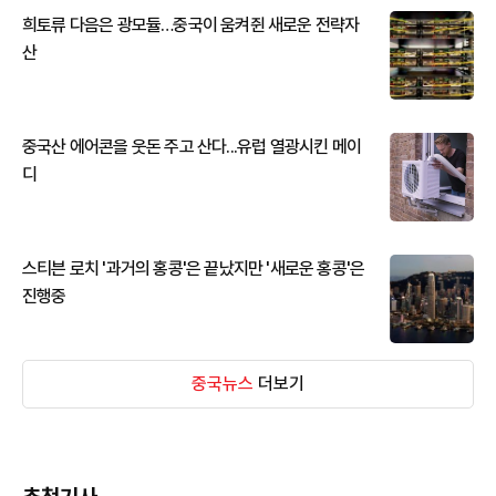
희토류 다음은 광모듈…중국이 움켜쥔 새로운 전략자
산
중국산 에어콘을 웃돈 주고 산다...유럽 열광시킨 메이
디
스티븐 로치 '과거의 홍콩'은 끝났지만 '새로운 홍콩'은
진행중
중국뉴스
더보기