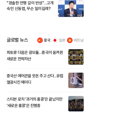
"경솔한 언행 깊이 반성"…고개
숙인 신동엽, 무슨 일이길래?
글로벌 뉴스
중국
일본
베트남
희토류 다음은 광모듈…중국이 움켜쥔
새로운 전략자산
중국산 에어콘을 웃돈 주고 산다...유럽
열광시킨 메이디
스티븐 로치 '과거의 홍콩'은 끝났지만
'새로운 홍콩'은 진행중