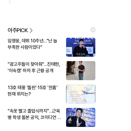
아주PICK
임영웅, 데뷔 10주년…"난 늘
부족한 사람이었다"
"광고주들이 찾아줘"…진태현,
'이숙캠' 하차 후 근황 공개
13호 태풍 '돌핀'·15호 '찬홈'
현재 위치는?
"속옷 빨고 졸업식까지"…근육
병 학생 돌본 공익, 코미디언 김
규원이었다