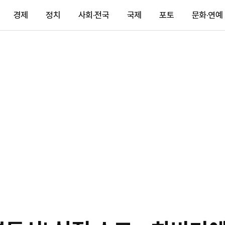
경제
정치
사회·전국
국제
포토
문화·연예