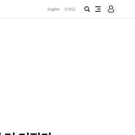
로
English
日本語
그
검
전
인
색
체
메
뉴