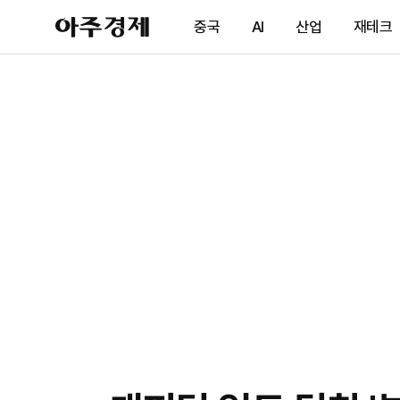
아
중국
AI
산업
재테크
주
경
제