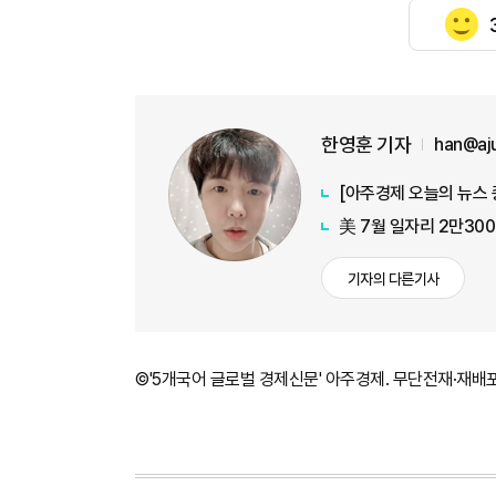
한영훈 기자
han@aj
美 7월 일자리 2만30
기자의 다른기사
©'5개국어 글로벌 경제신문' 아주경제. 무단전재·재배