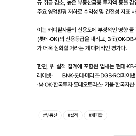
규 취급 감소, 높은 부동산금융 투자액 등을 
주요 영업환경 저하로 수익성 및 건전성 지표 
이는 캐피탈사들의 신용도에 부정적인 영향 줄 
(롯데·OK)의 신용등급을 내리고, 3곳(OK·D
가 더욱 심화할 거라는 게 대체적인 평가다.
한편, 위 실적 집계에 포함된 업체는 현대·KB·
래에셋· BNK·롯데·메리츠·DGB·RCI파
·M·OK·한국투자·롯데오토리스· 키움·한국자산
#부동산
#실적
#캐피탈