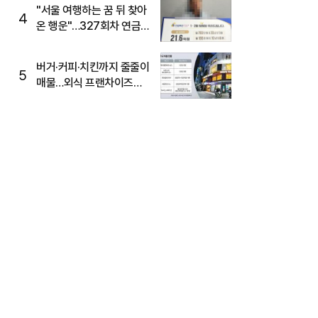
"서울 여행하는 꿈 뒤 찾아
4
온 행운"…327회차 연금
복권720+ 당첨번호조회
주목
버거·커피·치킨까지 줄줄이
5
매물…외식 프랜차이즈
M&A '활기'