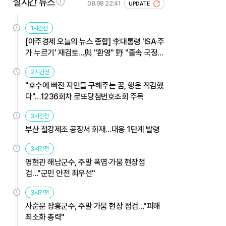
실시간 뉴스
08.08 22:41
UPDATE
1시간전
[아주경제 오늘의 뉴스 종합] 李대통령 'ISA·주
가 누르기' 재검토…與 "환영" 野 "졸속 국정"
外
2시간전
"호수에 빠진 지인들 구해주는 꿈, 행운 직감했
다"…1236회차 로또당첨번호조회 주목
3시간전
부산 철강제조 공장서 화재…대응 1단계 발령
3시간전
명현관 해남군수, 주말 폭염·가뭄 현장점
검…"군민 안전 최우선"
3시간전
사순문 장흥군수, 주말 가뭄 현장 점검…"피해
최소화 총력"