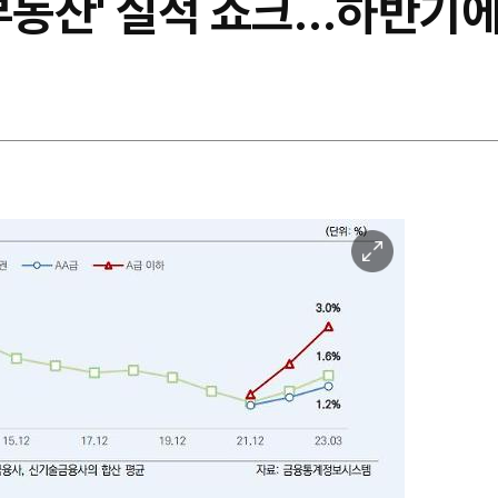
부동산' 실적 쇼크…하반기에
이
미
지
확
대