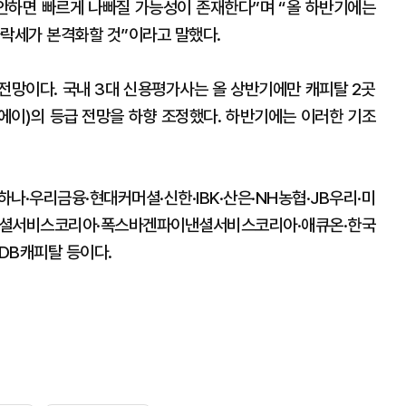
감안하면 빠르게 나빠질 가능성이 존재한다”며 “올 하반기에는
하락세가 본격화할 것”이라고 말했다.
전망이다. 국내 3대 신용평가사는 올 상반기에만 캐피탈 2곳
B·에이)의 등급 전망을 하향 조정했다. 하반기에는 이러한 기조
하나·우리금융·현대커머셜·신한·IBK·산은·NH농협·JB우리·미
이낸셜서비스코리아·폭스바겐파이낸셜서비스코리아·애큐온·한국
·DB캐피탈 등이다.