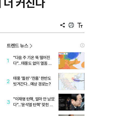
 더 커진다
공
프
텍
유
린
스
트
트
크
기
트렌드 뉴스
"다음 주 기온 뚝 떨어진
1
다"…태풍도 없이 열돔 박
살 낸 '이것'
태풍 '돌핀'·'찬홈' 한반도
2
빗겨간다…예상 경로는?
"이재명 탄핵, 얼마 안 남았
3
다"...'윤석열 탄핵' 맞힌 무
당, '성지글' 등장