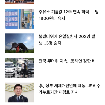
주유소 기름값 12주 연속 하락…L당
1800원대 유지
불볕더위에 온열질환자 202명 발
생…3명 숨져
전국 무더위 지속…동해안 강한 비
李, 정부 세제개편안에 제동…ISA·주
가누르기안 재검토 지시