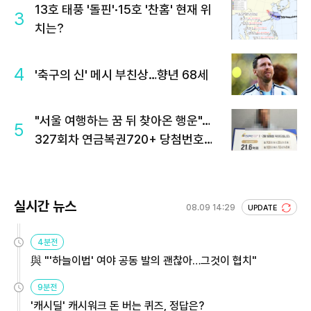
13호 태풍 '돌핀'·15호 '찬홈' 현재 위
3
치는?
4
'축구의 신' 메시 부친상…향년 68세
"서울 여행하는 꿈 뒤 찾아온 행운"…
5
327회차 연금복권720+ 당첨번호조
회 주목
실시간 뉴스
08.09 14:29
UPDATE
4분전
與 "'하늘이법' 여야 공동 발의 괜찮아…그것이 협치"
9분전
'캐시딜' 캐시워크 돈 버는 퀴즈, 정답은?