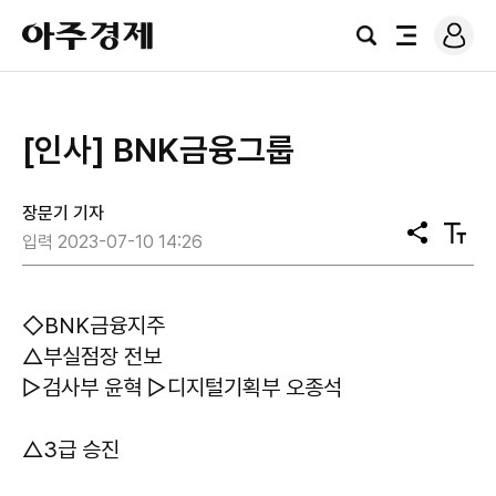
로
아
그
검
전
주
인
색
체
경
메
제
뉴
​[인사] BNK금융그룹
장문기 기자
공
텍
입력 2023-07-10 14:26
유
스
트
크
기
◇BNK금융지주
△부실점장 전보
▷검사부 윤혁 ▷디지털기획부 오종석
△3급 승진