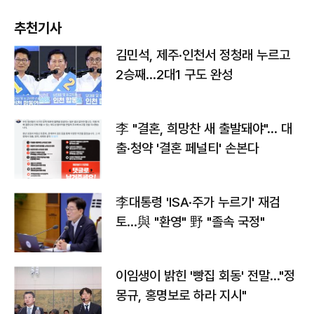
추천기사
김민석, 제주·인천서 정청래 누르고
2승째…2대1 구도 완성
李 "결혼, 희망찬 새 출발돼야"… 대
출·청약 '결혼 페널티' 손본다
李대통령 'ISA·주가 누르기' 재검
토…與 "환영" 野 "졸속 국정"
이임생이 밝힌 '빵집 회동' 전말…"정
몽규, 홍명보로 하라 지시"