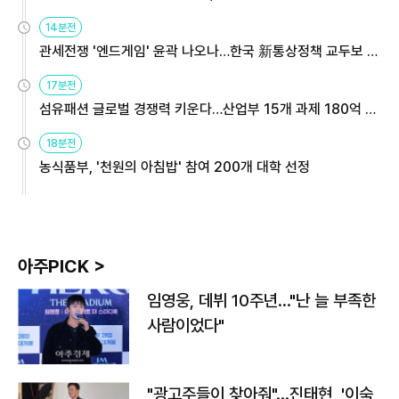
14분전
관세전쟁 '엔드게임' 윤곽 나오나…한국 新통상정책 교두보 활
용해야
17분전
섬유패션 글로벌 경쟁력 키운다…산업부 15개 과제 180억 지
원
18분전
농식품부, '천원의 아침밥' 참여 200개 대학 선정
아주PICK >
임영웅, 데뷔 10주년…"난 늘 부족한
사람이었다"
"광고주들이 찾아줘"…진태현, '이숙