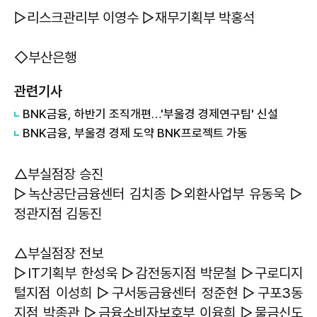
▷리스크관리부 이영수 ▷재무기획부 박홍석
◇부산은행
관련기사
BNK금융, 하반기 조직개편…'부울경 경제연구팀' 신설
BNK금융, 부울경 경제 도약 BNK프로젝트 가동
△부실점장 승진
▷녹산공단금융센터 김치종 ▷외환사업부 유동욱 ▷
정관지점 김동진
△부실점장 전보
▷IT기획부 한성욱 ▷감전동지점 박문철 ▷구로디지
털지점 이성희 ▷구서동금융센터 정준현 ▷구포3동
지점 박종관 ▷금융소비자보호부 이융희 ▷물금신도