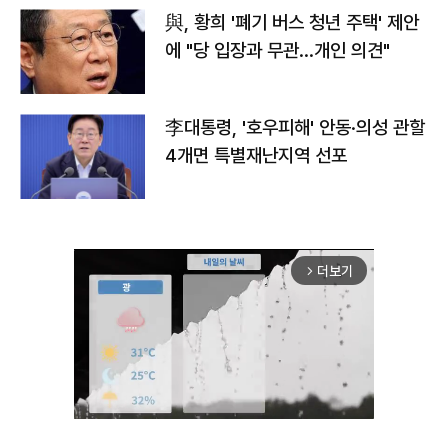
與, 황희 '폐기 버스 청년 주택' 제안
에 "당 입장과 무관…개인 의견"
李대통령, '호우피해' 안동·의성 관할
4개면 특별재난지역 선포
더보기
arrow_forward_ios