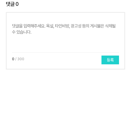
댓글
0
0
/ 300
등록