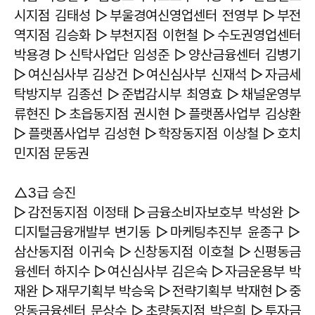
시지점 김태성 ▷부울경여신영업센터 전영부 ▷부전
역지점 김승화 ▷부천지점 이헌철 ▷수도권영업센터
박용경 ▷신탁사업단 임성준 ▷양산금융센터 김병기
▷여신심사부 김상건 ▷여신심사부 신재석 ▷자금세
탁방지부 김종선 ▷준법감시부 최영효 ▷채널운영부
류현진 ▷초읍동지점 권시현 ▷플랫폼사업부 김상환
▷플랫폼사업부 김성현 ▷학장동지점 이상철 ▷호치
민지점 문동권
△3급 승진
▷감전동지점 이정태 ▷금융소비자보호부 박성완 ▷
디지털금융개발부 변기동 ▷마케팅추진부 윤종구 ▷
삼산동지점 이귀숙 ▷신창동지점 이호철 ▷신평동금
융센터 하지수 ▷여신심사부 김은숙 ▷자금운용부 박
재완 ▷재무기획부 박승욱 ▷전략기획부 박재현 ▷중
앙동금융센터 문상수 ▷초량동지점 박은희 ▷투자금