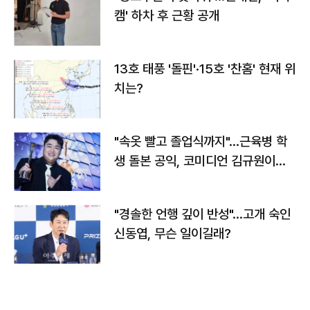
캠' 하차 후 근황 공개
13호 태풍 '돌핀'·15호 '찬홈' 현재 위
치는?
"속옷 빨고 졸업식까지"…근육병 학
생 돌본 공익, 코미디언 김규원이었
다
"경솔한 언행 깊이 반성"…고개 숙인
신동엽, 무슨 일이길래?