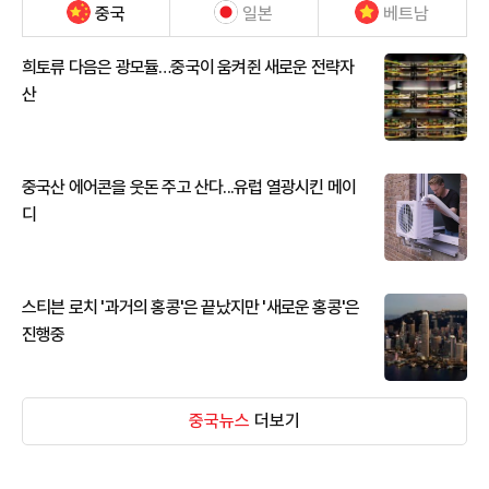
중국
일본
베트남
희토류 다음은 광모듈…중국이 움켜쥔 새로운 전략자
산
중국산 에어콘을 웃돈 주고 산다...유럽 열광시킨 메이
디
스티븐 로치 '과거의 홍콩'은 끝났지만 '새로운 홍콩'은
진행중
중국뉴스
더보기