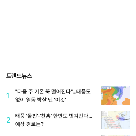
트렌드뉴스
"다음 주 기온 뚝 떨어진다"…태풍도
1
없이 열돔 박살 낸 '이것'
태풍 '돌핀'·'찬홈' 한반도 빗겨간다…
2
예상 경로는?