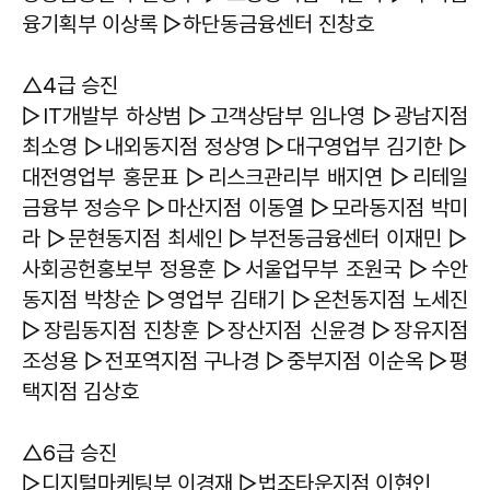
융기획부 이상록 ▷하단동금융센터 진창호
△4급 승진
▷IT개발부 하상범 ▷고객상담부 임나영 ▷광남지점
최소영 ▷내외동지점 정상영 ▷대구영업부 김기한 ▷
대전영업부 홍문표 ▷리스크관리부 배지연 ▷리테일
금융부 정승우 ▷마산지점 이동열 ▷모라동지점 박미
라 ▷문현동지점 최세인 ▷부전동금융센터 이재민 ▷
사회공헌홍보부 정용훈 ▷서울업무부 조원국 ▷수안
동지점 박창순 ▷영업부 김태기 ▷온천동지점 노세진
▷장림동지점 진창훈 ▷장산지점 신윤경 ▷장유지점
조성용 ▷전포역지점 구나경 ▷중부지점 이순옥 ▷평
택지점 김상호
△6급 승진
▷디지털마케팅부 이경재 ▷법조타운지점 이현인