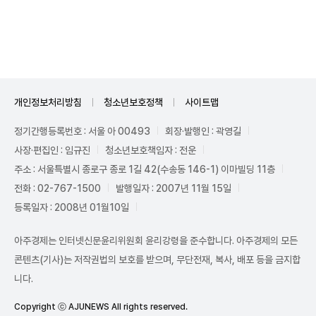
Unmute
개인정보처리방침
청소년보호정책
사이트맵
정기간행등록번호 : 서울 아 00493
회장·발행인 : 곽영길
사장·편집인 : 임규진
청소년보호책임자 : 전운
주소 : 서울특별시 종로구 종로 1길 42(수송동 146-1) 이마빌딩 11층
전화 : 02-767-1500
발행일자 : 2007년 11월 15일
등록일자 : 2008년 01월10일
아주경제는 인터넷신문윤리위원회 윤리강령을 준수합니다. 아주경제의 모든
콘텐츠(기사)는 저작권법의 보호를 받으며, 무단전재, 복사, 배포 등을 금지합
니다.
Copyright ⓒ AJUNEWS All rights reserved.