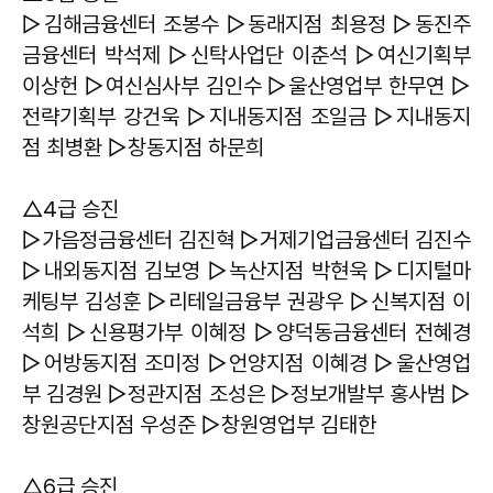
▷김해금융센터 조봉수 ▷동래지점 최용정 ▷동진주
금융센터 박석제 ▷신탁사업단 이춘석 ▷여신기획부
이상헌 ▷여신심사부 김인수 ▷울산영업부 한무연 ▷
전략기획부 강건욱 ▷지내동지점 조일금 ▷지내동지
점 최병환 ▷창동지점 하문희
△4급 승진
▷가음정금융센터 김진혁 ▷거제기업금융센터 김진수
▷내외동지점 김보영 ▷녹산지점 박현욱 ▷디지털마
케팅부 김성훈 ▷리테일금융부 권광우 ▷신복지점 이
석희 ▷신용평가부 이혜정 ▷양덕동금융센터 전혜경
▷어방동지점 조미정 ▷언양지점 이혜경 ▷울산영업
부 김경원 ▷정관지점 조성은 ▷정보개발부 홍사범 ▷
창원공단지점 우성준 ▷창원영업부 김태한
△6급 승진