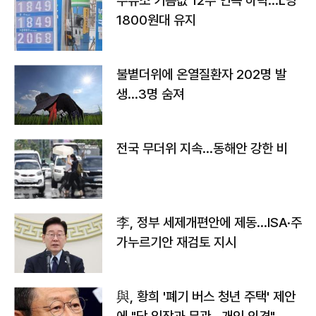
주유소 기름값 12주 연속 하락…L당
1800원대 유지
불볕더위에 온열질환자 202명 발
생…3명 숨져
전국 무더위 지속…동해안 강한 비
李, 정부 세제개편안에 제동…ISA·주
가누르기안 재검토 지시
與, 황희 '폐기 버스 청년 주택' 제안