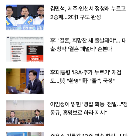
김민석, 제주·인천서 정청래 누르고
2승째…2대1 구도 완성
李 "결혼, 희망찬 새 출발돼야"… 대
출·청약 '결혼 페널티' 손본다
李대통령 'ISA·주가 누르기' 재검
토…與 "환영" 野 "졸속 국정"
이임생이 밝힌 '빵집 회동' 전말…"정
몽규, 홍명보로 하라 지시"