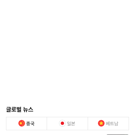
글로벌 뉴스
중국
일본
베트남