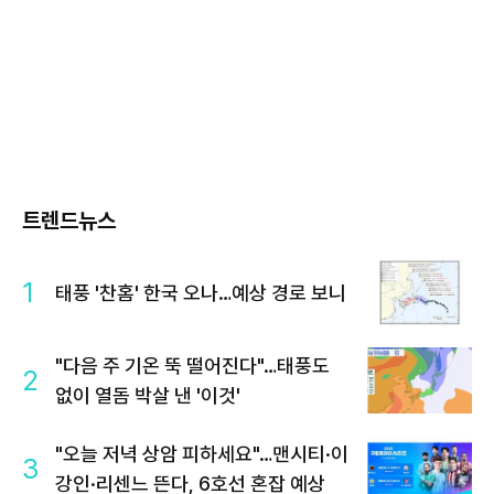
트렌드뉴스
1
태풍 '찬홈' 한국 오나…예상 경로 보니
"다음 주 기온 뚝 떨어진다"…태풍도
2
없이 열돔 박살 낸 '이것'
"오늘 저녁 상암 피하세요"…맨시티·이
3
강인·리센느 뜬다, 6호선 혼잡 예상