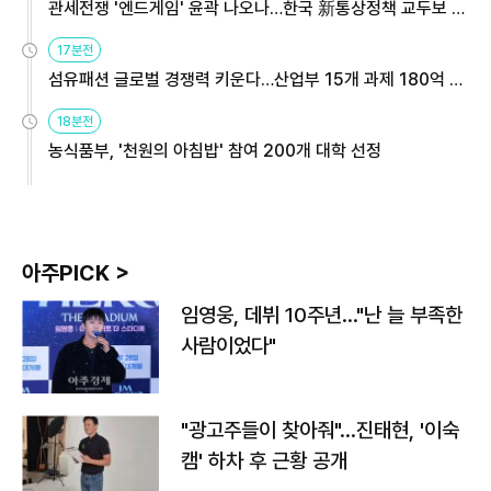
관세전쟁 '엔드게임' 윤곽 나오나…한국 新통상정책 교두보 활
용해야
17분전
섬유패션 글로벌 경쟁력 키운다…산업부 15개 과제 180억 지
원
18분전
농식품부, '천원의 아침밥' 참여 200개 대학 선정
아주PICK >
임영웅, 데뷔 10주년…"난 늘 부족한
사람이었다"
"광고주들이 찾아줘"…진태현, '이숙
캠' 하차 후 근황 공개