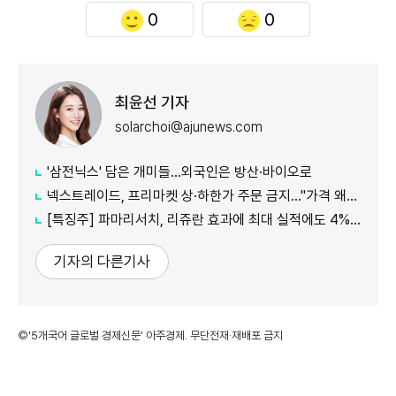
0
0
최윤선 기자
solarchoi@ajunews.com
'삼전닉스' 담은 개미들…외국인은 방산·바이오로
넥스트레이드, 프리마켓 상·하한가 주문 금지…"가격 왜곡 방지"
[특징주] 파마리서치, 리쥬란 효과에 최대 실적에도 4%대 약세
기자의 다른기사
©'5개국어 글로벌 경제신문' 아주경제. 무단전재·재배포 금지