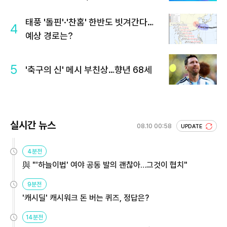
태풍 '돌핀'·'찬홈' 한반도 빗겨간다…
4
예상 경로는?
5
'축구의 신' 메시 부친상…향년 68세
실시간 뉴스
08.10 00:58
UPDATE
4분전
與 "'하늘이법' 여야 공동 발의 괜찮아…그것이 협치"
9분전
'캐시딜' 캐시워크 돈 버는 퀴즈, 정답은?
14분전