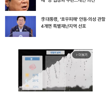
에 "당 입장과 무관…개인 의견"
李대통령, '호우피해' 안동·의성 관할
4개면 특별재난지역 선포
더보기
arrow_forward_ios
Unmute