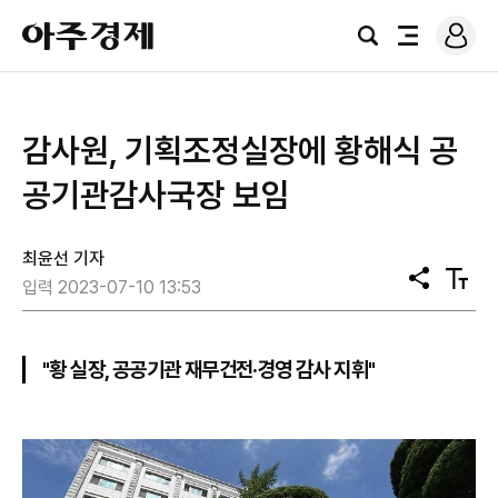
로
아
그
검
전
주
인
색
체
경
메
제
뉴
​감사원, 기획조정실장에 황해식 공
공기관감사국장 보임
최윤선 기자
공
텍
입력 2023-07-10 13:53
유
스
트
크
기
"황 실장, 공공기관 재무건전·경영 감사 지휘"