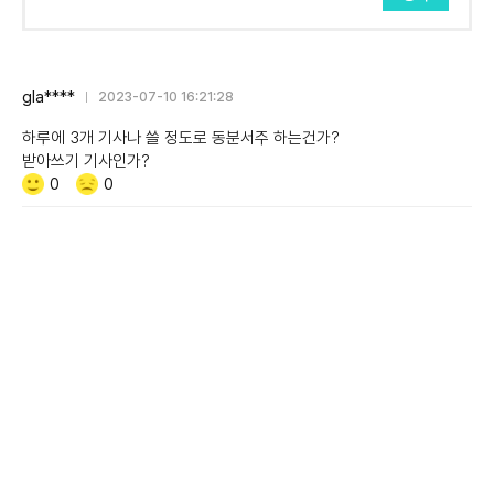
gla****
2023-07-10 16:21:28
하루에 3개 기사나 쓸 정도로 동분서주 하는건가?
받아쓰기 기사인가?
Like/Dislike
공
비
0
0
감
공
감