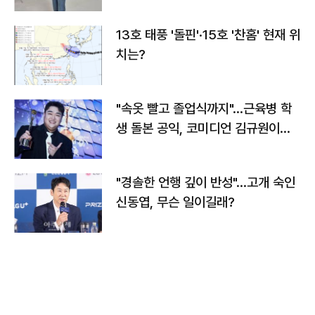
13호 태풍 '돌핀'·15호 '찬홈' 현재 위
치는?
"속옷 빨고 졸업식까지"…근육병 학
생 돌본 공익, 코미디언 김규원이었
다
"경솔한 언행 깊이 반성"…고개 숙인
신동엽, 무슨 일이길래?