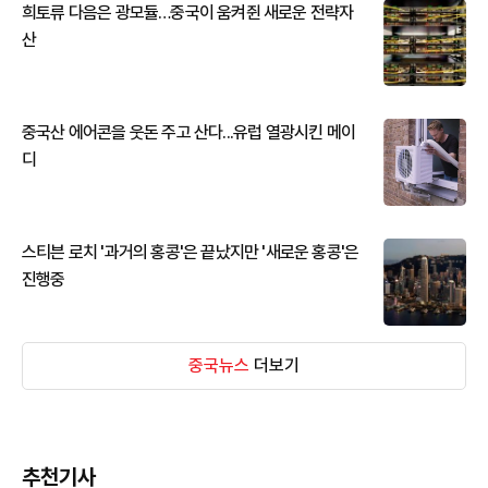
희토류 다음은 광모듈…중국이 움켜쥔 새로운 전략자
산
중국산 에어콘을 웃돈 주고 산다...유럽 열광시킨 메이
디
스티븐 로치 '과거의 홍콩'은 끝났지만 '새로운 홍콩'은
진행중
중국뉴스
더보기
추천기사