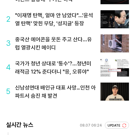
"이재명 탄핵, 얼마 안 남았다"...'윤석
2
열 탄핵' 맞힌 무당, '성지글' 등장
중국산 에어콘을 웃돈 주고 산다...유
3
럽 열광시킨 메이디
국가가 청년 상대로 '통수'?...청년미
4
래적금 12% 준다더니 "응, 오류야"
신남성연대 배인규 대표 사망…인천 아
5
파트서 숨진 채 발견
실시간 뉴스
08.07 06:24
UPDATE