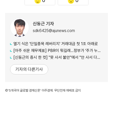
0
0
신동근 기자
sdk6425@ajunews.com
열기 식은 '단일종목 레버리지' 거래대금 첫 1조 아래로
[아주 쉬운 재무제표] PBR이 뭐길래…정부가 '주가 누르기'에 칼 빼든 이유
[신동근의 증시 한 컷] "못 사서 불안"에서 "안 사서 다행"으로…증시 덮친 '조모'
기자의 다른기사
©'5개국어 글로벌 경제신문' 아주경제. 무단전재·재배포 금지