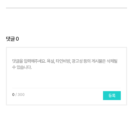
댓글
0
0
/ 300
등록