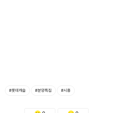
#롯데캐슬
#분양특집
#시흥