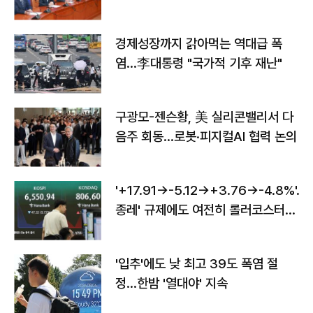
경제성장까지 갉아먹는 역대급 폭
염…李대통령 "국가적 기후 재난"
구광모-젠슨황, 美 실리콘밸리서 다
음주 회동…로봇·피지컬AI 협력 논의
'+17.91→-5.12→+3.76→-4.8%'…'
종레' 규제에도 여전히 롤러코스터
타는 코스피
'입추'에도 낮 최고 39도 폭염 절
정…한밤 '열대야' 지속