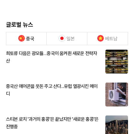
글로벌 뉴스
중국
일본
베트남
희토류 다음은 광모듈…중국이 움켜쥔 새로운 전략자
산
중국산 에어콘을 웃돈 주고 산다...유럽 열광시킨 메이
디
스티븐 로치 '과거의 홍콩'은 끝났지만 '새로운 홍콩'은
진행중