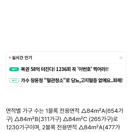
면적별 가구 수는 1블록 전용면적 △84㎡A(654가
구) △84㎡B(311가구) △84㎡C (265가구)로
1230가구이며, 2블록 전용면적 △84㎡A(477가