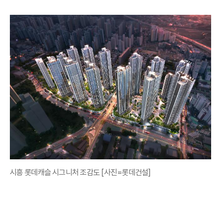
시흥 롯데캐슬 시그니처 조감도 [사진=롯데건설]