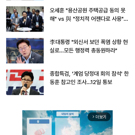
오세훈 "용산공원 주택공급 동의 못
해" vs 與 "정치적 어젠다로 사용"
맞불
李대통령 "외신서 보던 폭염 상황 현
실로…모든 행정력 총동원하라"
종합특검, '계엄 당정대 회의 참석' 한
동훈 참고인 조사...12일 통보
더보기
arrow_forward_ios