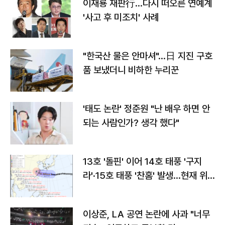
이재룡 재판行…다시 떠오른 연예계
'사고 후 미조치' 사례
"한국산 물은 안마셔"…日 지진 구호
품 보냈더니 비하한 누리꾼
'태도 논란' 정준원 "난 배우 하면 안
되는 사람인가? 생각 했다"
13호 '돌핀' 이어 14호 태풍 '구지
라'·15호 태풍 '찬홈' 발생…현재 위
치와 이동경로는?
이상준, LA 공연 논란에 사과 "너무