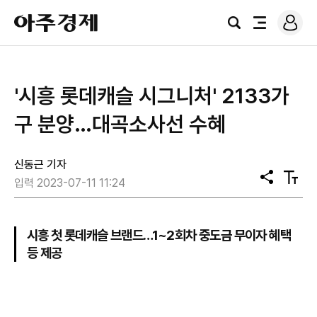
로
아
그
검
전
주
인
색
체
경
메
제
뉴
'시흥 롯데캐슬 시그니처' 2133가
구 분양…대곡소사선 수혜
신동근 기자
공
텍
입력 2023-07-11 11:24
유
스
트
크
기
시흥 첫 롯데캐슬 브랜드…1~2회차 중도금 무이자 혜택
등 제공