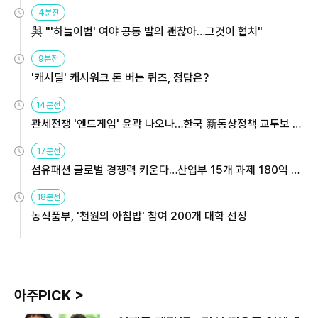
4분전
與 "'하늘이법' 여야 공동 발의 괜찮아…그것이 협치"
9분전
'캐시딜' 캐시워크 돈 버는 퀴즈, 정답은?
14분전
관세전쟁 '엔드게임' 윤곽 나오나…한국 新통상정책 교두보 활
용해야
17분전
섬유패션 글로벌 경쟁력 키운다…산업부 15개 과제 180억 지
원
18분전
농식품부, '천원의 아침밥' 참여 200개 대학 선정
아주PICK >