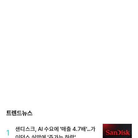
트렌드뉴스
샌디스크, AI 수요에 '매출 4.7배'…가
1
이던스 실망에 '주가는 하락'