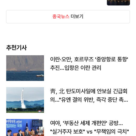
중국뉴스
더보기
추천기사
이란·오만, 호르무즈 '중앙항로 통항'
추진…입항은 이란 관리
靑, 北 탄도미사일에 안보실 긴급회
의…"유엔 결의 위반, 즉각 중단 촉
구"
여야, '부동산 세제 개편안' 공방…
"실거주자 보호" vs "무책임의 극치"