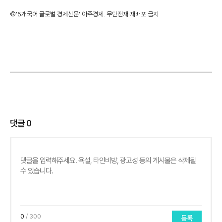
©'5개국어 글로벌 경제신문' 아주경제. 무단전재·재배포 금지
댓글
0
0
/ 300
등록