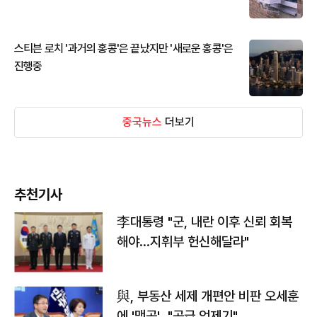
스티븐 로치 '과거의 홍콩'은 끝났지만 '새로운 홍콩'은
진행중
중국뉴스
더보기
추천기사
李대통령 "군, 내란 이후 신뢰 회복
해야…지휘부 헌신해달라"
與, 부동산 세제 개편안 비판 오세훈
에 '맹공'…"공급 억제기"