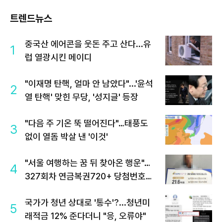
트렌드뉴스
중국산 에어콘을 웃돈 주고 산다...유
1
럽 열광시킨 메이디
"이재명 탄핵, 얼마 안 남았다"...'윤석
2
열 탄핵' 맞힌 무당, '성지글' 등장
"다음 주 기온 뚝 떨어진다"…태풍도
3
없이 열돔 박살 낸 '이것'
"서울 여행하는 꿈 뒤 찾아온 행운"…
4
327회차 연금복권720+ 당첨번호조
회 주목
국가가 청년 상대로 '통수'?...청년미
5
래적금 12% 준다더니 "응, 오류야"