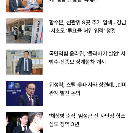
합수본, 선관위 9곳 추가 압색…강남
·서초도 '투표율 허위 입력' 정황
국민의힘 윤리위, '돌려차기 실언' 서
범수·진종오 징계절차 개시
위성락, 스틸 美대사와 상견례…한미
관계 발전 논의
'채상병 순직' 임성근 전 사단장 항소
심도 징역 3년