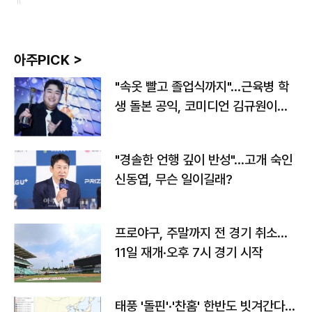
아주PICK >
"속옷 빨고 졸업식까지"…근육병 학
생 돌본 공익, 코미디언 김규원이었
다
"경솔한 언행 깊이 반성"…고개 숙인
신동엽, 무슨 일이길래?
프로야구, 주말까지 전 경기 취소…
11일 재개·오후 7시 경기 시작
태풍 '돌핀'·'찬홈' 한반도 빗겨간다…