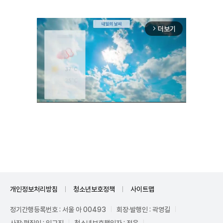
더보기
arrow_forward_ios
Unmute
개인정보처리방침
청소년보호정책
사이트맵
정기간행등록번호 : 서울 아 00493
회장·발행인 : 곽영길
사장·편집인 : 임규진
청소년보호책임자 : 전운