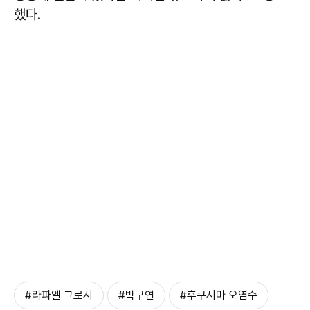
했다.
#라파엘 그로시
#박구연
#후쿠시마 오염수