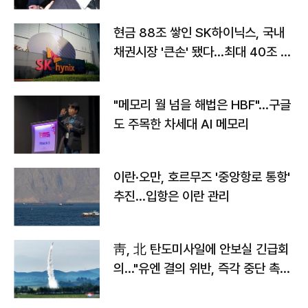
현금 88조 쌓인 SK하이닉스, 국내
채권시장 '큰손' 됐다…최대 40조 투
자
"메모리 월 넘을 해법은 HBF"…구글
도 주목한 차세대 AI 메모리
이란·오만, 호르무즈 '중앙항로 통항'
추진…입항은 이란 관리
靑, 北 탄도미사일에 안보실 긴급회
의…"유엔 결의 위반, 즉각 중단 촉
구"