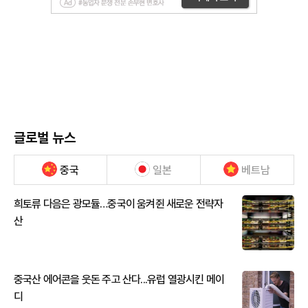
글로벌 뉴스
중국
일본
베트남
희토류 다음은 광모듈…중국이 움켜쥔 새로운 전략자
산
중국산 에어콘을 웃돈 주고 산다...유럽 열광시킨 메이
디