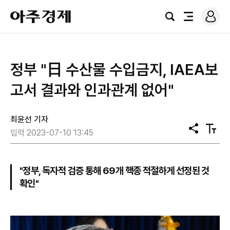
로
아
그
검
전
주
인
색
체
경
메
제
뉴
정부 "日 수산물 수입금지, IAEA보
고서 결과와 인과관계 없어"
최윤선 기자
공
텍
입력 2023-07-10 13:45
유
스
트
크
기
"정부, 독자적 검증 통해 69개 핵종 적절하게 선정된 것
확인"