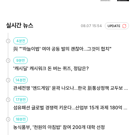
실시간 뉴스
08.07 15:54
UPDATE
4분전
與 "'하늘이법' 여야 공동 발의 괜찮아…그것이 협치"
9분전
'캐시딜' 캐시워크 돈 버는 퀴즈, 정답은?
14분전
관세전쟁 '엔드게임' 윤곽 나오나…한국 新통상정책 교두보 활
용해야
17분전
섬유패션 글로벌 경쟁력 키운다…산업부 15개 과제 180억 지
원
18분전
농식품부, '천원의 아침밥' 참여 200개 대학 선정