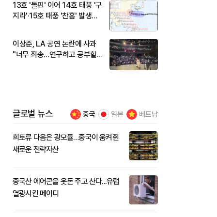
13호 '돌핀' 이어 14호 태풍 '구
지라'·15호 태풍 '찬홈' 발생…
현재 위치와 이동경로는?
이상준, LA 공연 논란에 사과
"너무 죄송…연구하고 공부할
것"
글로벌 뉴스
중국
일본
베트남
희토류 다음은 광모듈…중국이 움켜쥔
새로운 전략자산
중국산 에어콘을 웃돈 주고 산다...유럽
열광시킨 메이디