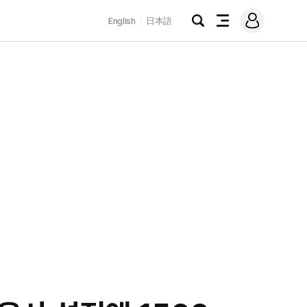
로
English
日本語
그
검
전
인
색
체
메
뉴