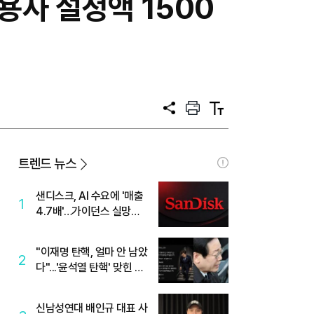
용사 설정액 1500
공
프
텍
유
린
스
트
트
크
기
트렌드 뉴스
샌디스크, AI 수요에 '매출
1
4.7배'…가이던스 실망에
'주가는 하락'
"이재명 탄핵, 얼마 안 남았
2
다"...'윤석열 탄핵' 맞힌 무
당, '성지글' 등장
신남성연대 배인규 대표 사