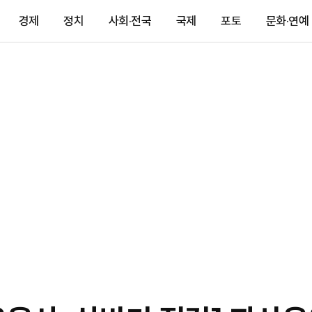
경제
정치
사회·전국
국제
포토
문화·연예