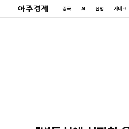
아
중국
AI
산업
재테크
주
경
제