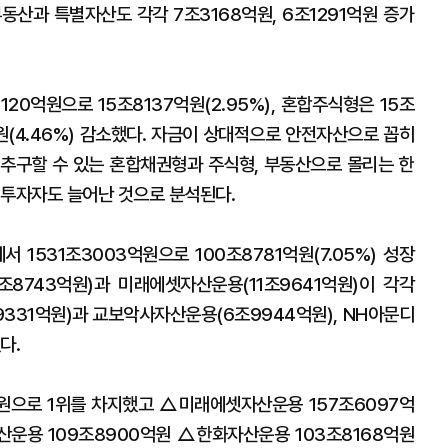
부동산과 특별자산도 각각 7조3168억원, 6조1291억원 증가
20억원으로 15조8137억원(2.95%), 혼합주식형은 15조
원(4.46%) 감소했다. 자금이 상대적으로 안전자산으로 꼽히
추구할 수 있는 혼합채권형과 주식형, 부동산으로 몰리는 한
 투자자도 늘어난 것으로 분석된다.
 1531조3003억원으로 100조8781억원(7.05%) 성장
8743억원)과 미래에셋자산운용(11조9641억원)이 각각
조9331억원)과 교보악사자산운용(6조9944억원), NH아문디
다.
원으로 1위를 차지했고 △미래에셋자산운용 157조6097억
산운용 109조8900억원 △한화자산운용 103조8168억원