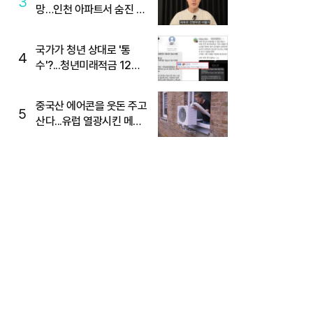
3
망…인천 아파트서 숨진 채
발견
국가가 청년 상대로 '통
4
수'?...청년미래적금 12%
준다더니 "응, 오류야"
중국산 에어콘을 웃돈 주고
5
산다...유럽 열광시킨 메이
디