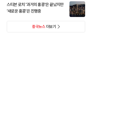
스티븐 로치 '과거의 홍콩'은 끝났지만
'새로운 홍콩'은 진행중
중국뉴스
더보기