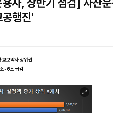
용사, 상반기 점검] 자산운
고공행진'
셋·교보악사 상위권
1조~6조 급감
이
미
지