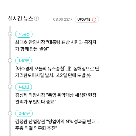
실시간 뉴스
08.06 23:17
UPDATE
45분전
최대호 안양시장 "대통령 표창 시민과 공직자
가 함께 만든 결실"
1시간전
[아주경제 오늘의 뉴스종합] 北, 동해상으로 단
거리탄도미사일 발사…42일 만에 도발 外
1시간전
김성제 의왕시장 "폭염 취약대상 세심한 현장
관리가 무엇보다 중요"
2시간전
김정관 산업장관 "영업이익 N% 성과급 반대…
주총 의결 의무화 추진"