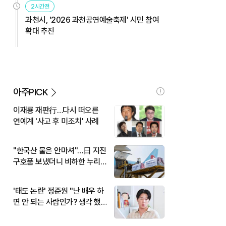
2시간전
과천시, '2026 과천공연예술축제' 시민 참여
확대 추진
아주PICK
이재룡 재판行…다시 떠오른
연예계 '사고 후 미조치' 사례
"한국산 물은 안마셔"…日 지진
구호품 보냈더니 비하한 누리
꾼
'태도 논란' 정준원 "난 배우 하
면 안 되는 사람인가? 생각 했
다"