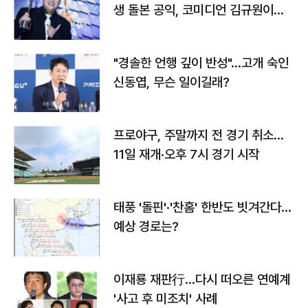
생 돌본 공익, 코미디언 김규원이었
다
"경솔한 언행 깊이 반성"…고개 숙인
신동엽, 무슨 일이길래?
프로야구, 주말까지 전 경기 취소…
11일 재개·오후 7시 경기 시작
태풍 '돌핀'·'찬홈' 한반도 빗겨간다…
예상 경로는?
이재룡 재판行…다시 떠오른 연예계
'사고 후 미조치' 사례