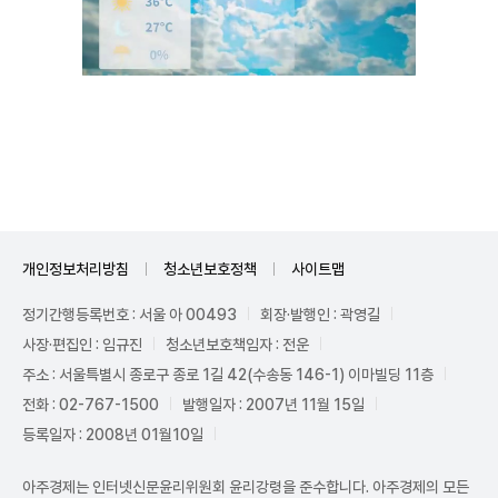
Unmute
개인정보처리방침
청소년보호정책
사이트맵
정기간행등록번호 : 서울 아 00493
회장·발행인 : 곽영길
사장·편집인 : 임규진
청소년보호책임자 : 전운
주소 : 서울특별시 종로구 종로 1길 42(수송동 146-1) 이마빌딩 11층
전화 : 02-767-1500
발행일자 : 2007년 11월 15일
등록일자 : 2008년 01월10일
아주경제는 인터넷신문윤리위원회 윤리강령을 준수합니다. 아주경제의 모든