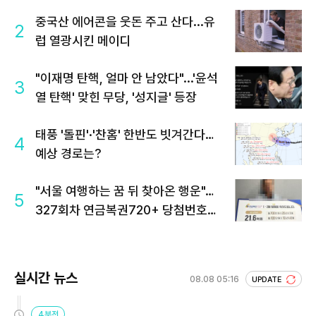
중국산 에어콘을 웃돈 주고 산다...유
2
럽 열광시킨 메이디
"이재명 탄핵, 얼마 안 남았다"...'윤석
3
열 탄핵' 맞힌 무당, '성지글' 등장
태풍 '돌핀'·'찬홈' 한반도 빗겨간다…
4
예상 경로는?
"서울 여행하는 꿈 뒤 찾아온 행운"…
5
327회차 연금복권720+ 당첨번호조
회 주목
실시간 뉴스
08.08 05:16
UPDATE
4분전