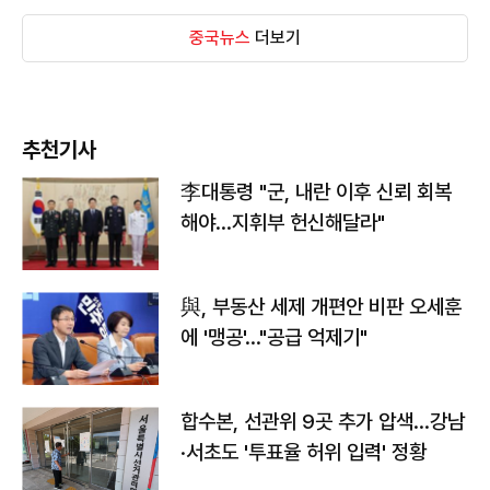
중국뉴스
더보기
추천기사
李대통령 "군, 내란 이후 신뢰 회복
해야…지휘부 헌신해달라"
與, 부동산 세제 개편안 비판 오세훈
에 '맹공'…"공급 억제기"
합수본, 선관위 9곳 추가 압색…강남
·서초도 '투표율 허위 입력' 정황