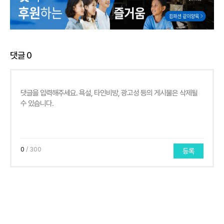
댓글
0
0
/ 300
등록