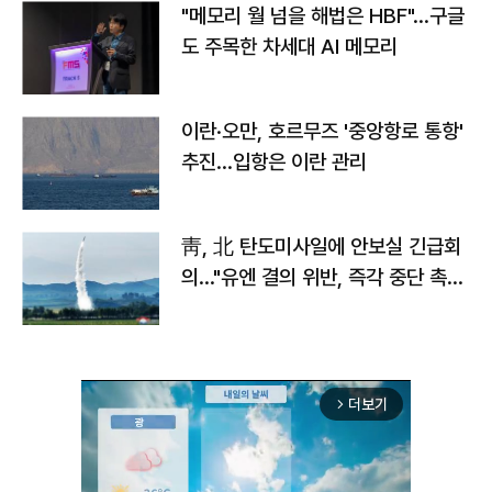
"메모리 월 넘을 해법은 HBF"…구글
도 주목한 차세대 AI 메모리
이란·오만, 호르무즈 '중앙항로 통항'
추진…입항은 이란 관리
靑, 北 탄도미사일에 안보실 긴급회
의…"유엔 결의 위반, 즉각 중단 촉
구"
더보기
arrow_forward_ios