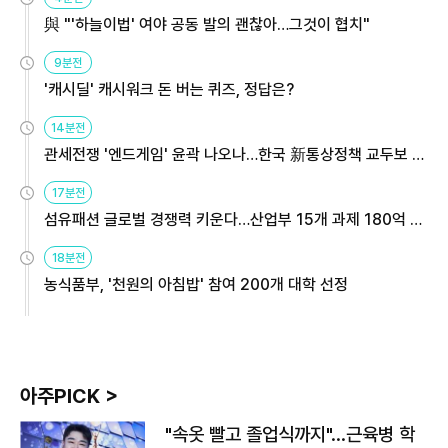
與 "'하늘이법' 여야 공동 발의 괜찮아…그것이 협치"
9분전
'캐시딜' 캐시워크 돈 버는 퀴즈, 정답은?
14분전
관세전쟁 '엔드게임' 윤곽 나오나…한국 新통상정책 교두보 활
용해야
17분전
섬유패션 글로벌 경쟁력 키운다…산업부 15개 과제 180억 지
원
18분전
농식품부, '천원의 아침밥' 참여 200개 대학 선정
아주PICK >
"속옷 빨고 졸업식까지"…근육병 학