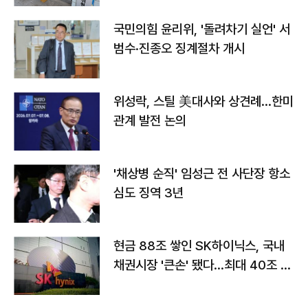
국민의힘 윤리위, '돌려차기 실언' 서
범수·진종오 징계절차 개시
위성락, 스틸 美대사와 상견례…한미
관계 발전 논의
'채상병 순직' 임성근 전 사단장 항소
심도 징역 3년
현금 88조 쌓인 SK하이닉스, 국내
채권시장 '큰손' 됐다…최대 40조 투
자