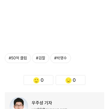
#50억 클럽
#검찰
#박영수
0
0
우주성 기자