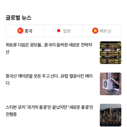
글로벌 뉴스
중국
일본
베트남
희토류 다음은 광모듈…중국이 움켜쥔 새로운 전략자
산
중국산 에어콘을 웃돈 주고 산다...유럽 열광시킨 메이
디
스티븐 로치 '과거의 홍콩'은 끝났지만 '새로운 홍콩'은
진행중