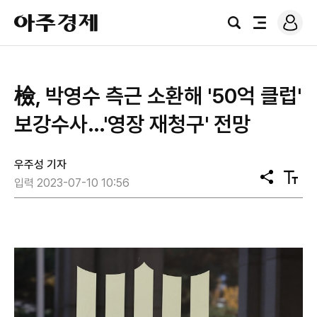
로
아
그
검
전
주
인
색
체
경
메
제
뉴
檢, 박영수 측근 소환해 '50억 클럽'
보강수사…'영장 재청구' 전망
우주성 기자
공
텍
입력 2023-07-10 10:56
유
스
트
크
기