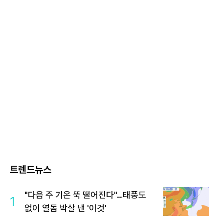
트렌드뉴스
"다음 주 기온 뚝 떨어진다"…태풍도
1
없이 열돔 박살 낸 '이것'