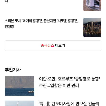
디
스티븐 로치 '과거의 홍콩'은 끝났지만 '새로운 홍콩'은
진행중
중국뉴스
더보기
추천기사
이란·오만, 호르무즈 '중앙항로 통항'
추진…입항은 이란 관리
靑, 北 탄도미사일에 안보실 긴급회