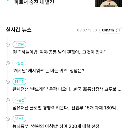
파트서 숨진 채 발견
실시간 뉴스
08.07 13:50
UPDATE
4분전
與 "'하늘이법' 여야 공동 발의 괜찮아…그것이 협치"
9분전
'캐시딜' 캐시워크 돈 버는 퀴즈, 정답은?
14분전
관세전쟁 '엔드게임' 윤곽 나오나…한국 新통상정책 교두보 활
용해야
17분전
섬유패션 글로벌 경쟁력 키운다…산업부 15개 과제 180억 지
원
18분전
농식품부, '천원의 아침밥' 참여 200개 대학 선정