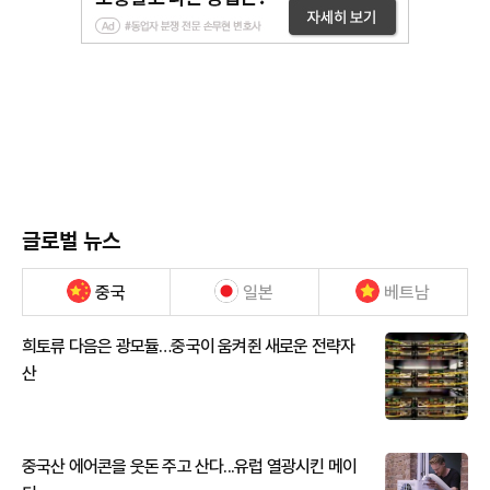
글로벌 뉴스
중국
일본
베트남
희토류 다음은 광모듈…중국이 움켜쥔 새로운 전략자
산
중국산 에어콘을 웃돈 주고 산다...유럽 열광시킨 메이