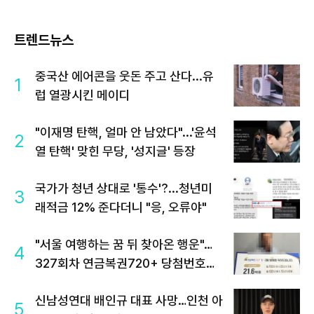
트렌드뉴스
중국산 에어콘을 웃돈 주고 산다...유
1
럽 열광시킨 메이디
"이재명 탄핵, 얼마 안 남았다"...'윤석
2
열 탄핵' 맞힌 무당, '성지글' 등장
국가가 청년 상대로 '통수'?...청년미
3
래적금 12% 준다더니 "응, 오류야"
"서울 여행하는 꿈 뒤 찾아온 행운"…
4
327회차 연금복권720+ 당첨번호조
회 주목
신남성연대 배인규 대표 사망…인천 아
5