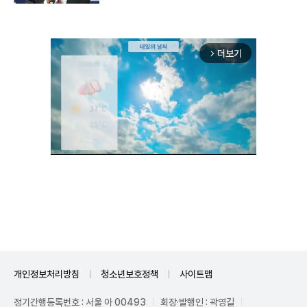
더보기
arrow_forward_ios
Unmute
개인정보처리방침
청소년보호정책
사이트맵
정기간행등록번호 : 서울 아 00493
회장·발행인 : 곽영길