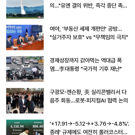
의…"유엔 결의 위반, 즉각 중단 촉
구"
여야, '부동산 세제 개편안' 공방…
"실거주자 보호" vs "무책임의 극치"
경제성장까지 갉아먹는 역대급 폭
염…李대통령 "국가적 기후 재난"
구광모-젠슨황, 美 실리콘밸리서 다
음주 회동…로봇·피지컬AI 협력 논의
'+17.91→-5.12→+3.76→-4.8%'…'
종레' 규제에도 여전히 롤러코스터