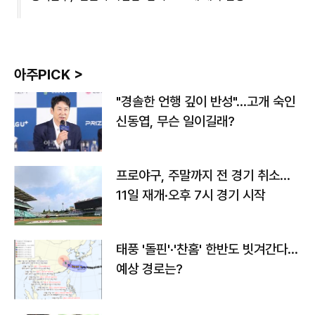
아주PICK >
"경솔한 언행 깊이 반성"…고개 숙인
신동엽, 무슨 일이길래?
프로야구, 주말까지 전 경기 취소…
11일 재개·오후 7시 경기 시작
태풍 '돌핀'·'찬홈' 한반도 빗겨간다…
예상 경로는?