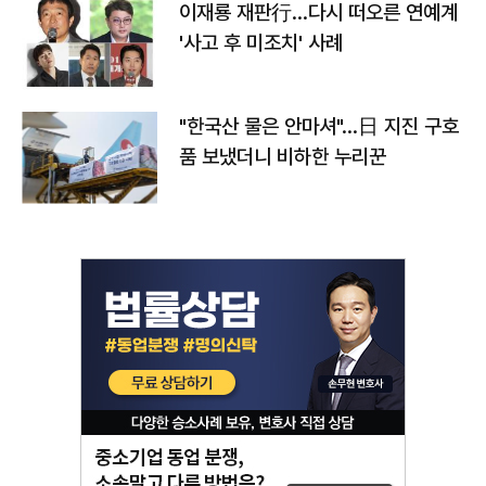
이재룡 재판行…다시 떠오른 연예계
'사고 후 미조치' 사례
"한국산 물은 안마셔"…日 지진 구호
품 보냈더니 비하한 누리꾼