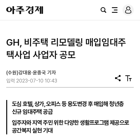
로
아
그
검
전
주
인
색
체
경
메
제
뉴
GH, 비주택 리모델링 매입임대주
택사업 사업자 공모
(수원)강대웅·윤중국 기자
공
텍
입력 2023-07-10 10:43
유
스
트
크
기
도심 호텔, 상가, 오피스 등 용도변경 후 매입해 청년층
신규 임대주택 공급
입주자와 지역 주민 위한 다양한 생활프로그램 제공으로
공간복지 실현 기대