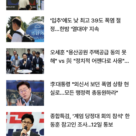
타는 코스피
'입추'에도 낮 최고 39도 폭염 절
정…한밤 '열대야' 지속
오세훈 "용산공원 주택공급 동의 못
해" vs 與 "정치적 어젠다로 사용"
맞불
李대통령 "외신서 보던 폭염 상황 현
실로…모든 행정력 총동원하라"
종합특검, '계엄 당정대 회의 참석' 한
동훈 참고인 조사...12일 통보