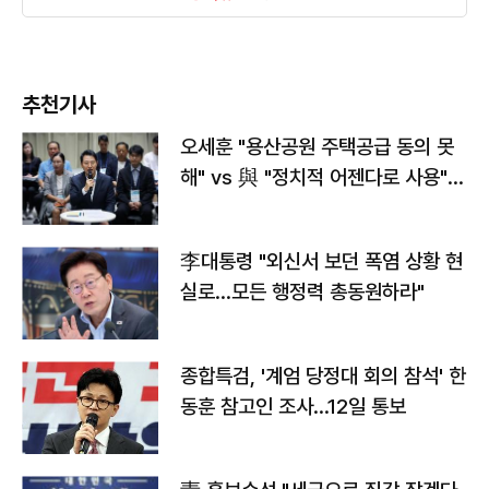
추천기사
오세훈 "용산공원 주택공급 동의 못
해" vs 與 "정치적 어젠다로 사용"
맞불
李대통령 "외신서 보던 폭염 상황 현
실로…모든 행정력 총동원하라"
종합특검, '계엄 당정대 회의 참석' 한
동훈 참고인 조사...12일 통보