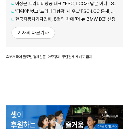
이상윤 트리니티항공 대표 "FSC, LCC가 답은 아냐…SSC로 새 수요 창출"
'티웨이' 벗고 '트리니티항공' 새 옷…"FSC·LCC 틈새, SSC 전략으로 공략"
한국자동차기자협회, 8월의 차에 '더 뉴 BMW iX3' 선정
기자의 다른기사
©'5개국어 글로벌 경제신문' 아주경제. 무단전재·재배포 금지