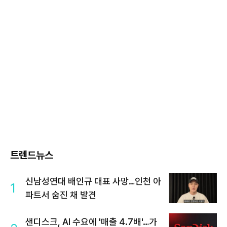
트렌드뉴스
신남성연대 배인규 대표 사망…인천 아
1
파트서 숨진 채 발견
샌디스크, AI 수요에 '매출 4.7배'…가