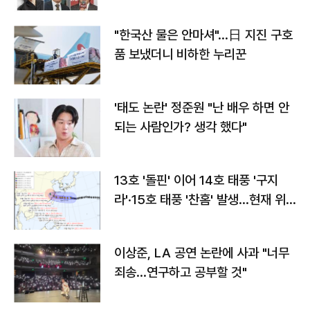
"한국산 물은 안마셔"…日 지진 구호
품 보냈더니 비하한 누리꾼
'태도 논란' 정준원 "난 배우 하면 안
되는 사람인가? 생각 했다"
13호 '돌핀' 이어 14호 태풍 '구지
라'·15호 태풍 '찬홈' 발생…현재 위
치와 이동경로는?
이상준, LA 공연 논란에 사과 "너무
죄송…연구하고 공부할 것"