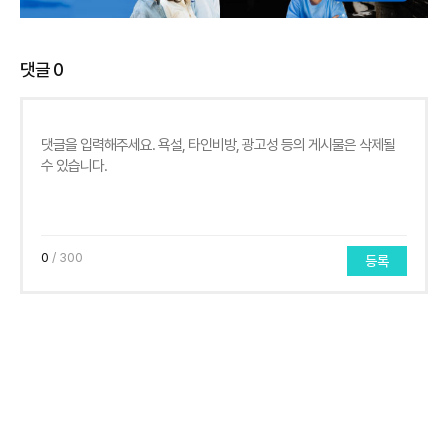
댓글
0
0
/ 300
등록