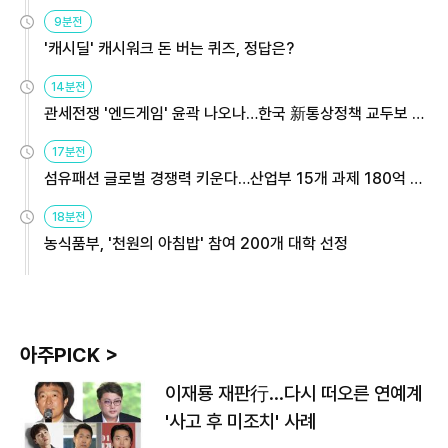
9분전
'캐시딜' 캐시워크 돈 버는 퀴즈, 정답은?
14분전
관세전쟁 '엔드게임' 윤곽 나오나…한국 新통상정책 교두보 활
용해야
17분전
섬유패션 글로벌 경쟁력 키운다…산업부 15개 과제 180억 지
원
18분전
농식품부, '천원의 아침밥' 참여 200개 대학 선정
아주PICK >
이재룡 재판行…다시 떠오른 연예계
'사고 후 미조치' 사례