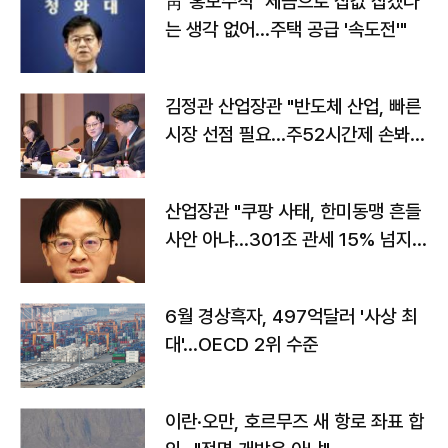
靑 홍보수석 "세금으로 집값 잡겠다
는 생각 없어…주택 공급 '속도전'"
김정관 산업장관 "반도체 산업, 빠른
시장 선점 필요…주52시간제 손봐
야"
산업장관 "쿠팡 사태, 한미동맹 흔들
사안 아냐…301조 관세 15% 넘지
않도록 협의"
6월 경상흑자, 497억달러 '사상 최
대'…OECD 2위 수준
이란·오만, 호르무즈 새 항로 좌표 합