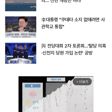
의…"전면 개방은 아냐"
李대통령 "쿠데타 소지 없애려면 사
관학교 통합"
與 전당대회 2차 토론회…'탈당 의혹
·신천지 당원 가입 논란' 공방
더보기
arrow_forward_ios