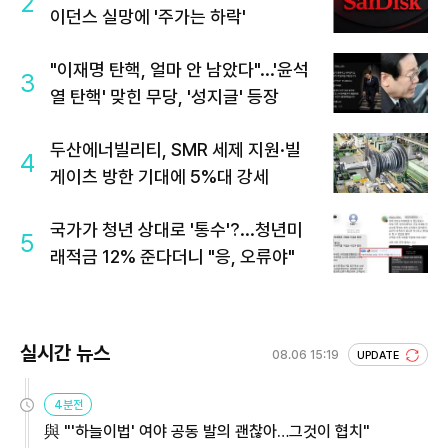
2
이던스 실망에 '주가는 하락'
"이재명 탄핵, 얼마 안 남았다"...'윤석
3
열 탄핵' 맞힌 무당, '성지글' 등장
두산에너빌리티, SMR 세제 지원·빌
4
게이츠 방한 기대에 5%대 강세
국가가 청년 상대로 '통수'?...청년미
5
래적금 12% 준다더니 "응, 오류야"
실시간 뉴스
08.06 15:19
UPDATE
4분전
與 "'하늘이법' 여야 공동 발의 괜찮아…그것이 협치"