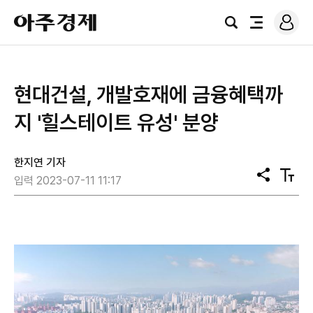
로
아
그
검
전
주
인
색
체
경
메
제
뉴
현대건설, 개발호재에 금융혜택까
지 '힐스테이트 유성' 분양
한지연 기자
공
텍
입력 2023-07-11 11:17
유
스
트
크
기