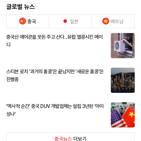
글로벌 뉴스
중국
일본
베트남
중국산 에어콘을 웃돈 주고 산다...유럽 열광시킨 메이
디
스티븐 로치 '과거의 홍콩'은 끝났지만 '새로운 홍콩'은
진행중
'역사적 순간' 중국 DUV 개발업체는 설립 3년된 '아이
성나'
중국뉴스
더보기