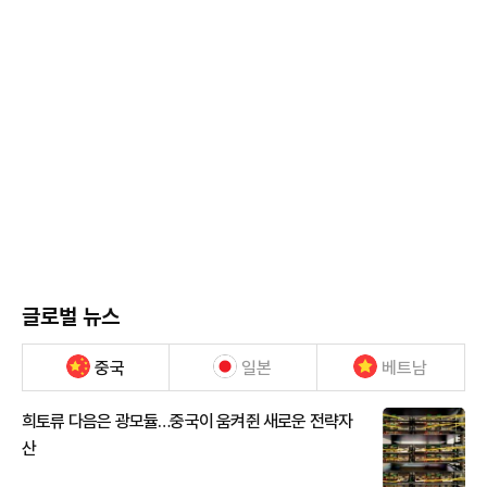
글로벌 뉴스
중국
일본
베트남
희토류 다음은 광모듈…중국이 움켜쥔 새로운 전략자
산