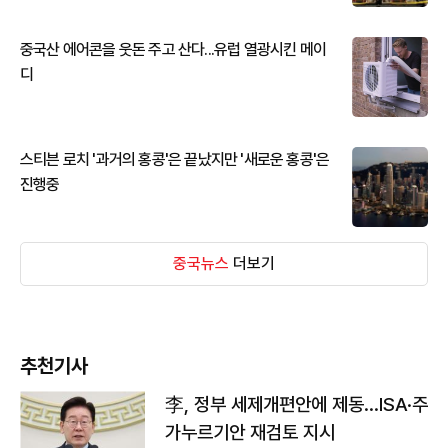
중국산 에어콘을 웃돈 주고 산다...유럽 열광시킨 메이
디
스티븐 로치 '과거의 홍콩'은 끝났지만 '새로운 홍콩'은
진행중
중국뉴스
더보기
추천기사
李, 정부 세제개편안에 제동…ISA·주
가누르기안 재검토 지시