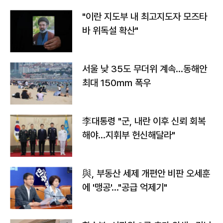
"이란 지도부 내 최고지도자 모즈타
바 위독설 확산"
서울 낮 35도 무더위 계속…동해안
최대 150㎜ 폭우
李대통령 "군, 내란 이후 신뢰 회복
해야…지휘부 헌신해달라"
與, 부동산 세제 개편안 비판 오세훈
에 '맹공'…"공급 억제기"