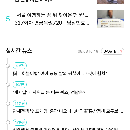
"서울 여행하는 꿈 뒤 찾아온 행운"…
5
327회차 연금복권720+ 당첨번호조
회 주목
실시간 뉴스
08.08 16:48
UPDATE
4분전
與 "'하늘이법' 여야 공동 발의 괜찮아…그것이 협치"
9분전
'캐시딜' 캐시워크 돈 버는 퀴즈, 정답은?
14분전
관세전쟁 '엔드게임' 윤곽 나오나…한국 新통상정책 교두보 활
용해야
17분전