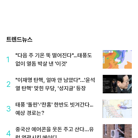
트렌드뉴스
"다음 주 기온 뚝 떨어진다"…태풍도
1
없이 열돔 박살 낸 '이것'
"이재명 탄핵, 얼마 안 남았다"...'윤석
2
열 탄핵' 맞힌 무당, '성지글' 등장
태풍 '돌핀'·'찬홈' 한반도 빗겨간다…
3
예상 경로는?
중국산 에어콘을 웃돈 주고 산다...유
4
럽 열광시킨 메이디