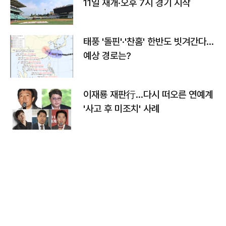
11일 재개·오후 7시 경기 시작
태풍 '돌핀'·'찬홈' 한반도 빗겨간다…
예상 경로는?
이재룡 재판行…다시 떠오른 연예계
'사고 후 미조치' 사례