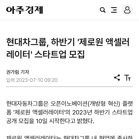
로
아
그
검
전
주
인
색
체
경
메
제
뉴
현대차그룹, 하반기 '제로원 액셀러
레이터' 스타트업 모집
권가림 기자
공
텍
입력 2023-07-10 09:20
유
스
트
크
기
현대자동차그룹은 오픈이노베이션(개방형 혁신) 플랫
폼 '제로원 액셀러레이터'의 2023년 하반기 스타트업
공개 모집을 10일 시작한다고 밝혔다.
제로원 액셀러레이터는 현대차그룹 내 현업에 종사하