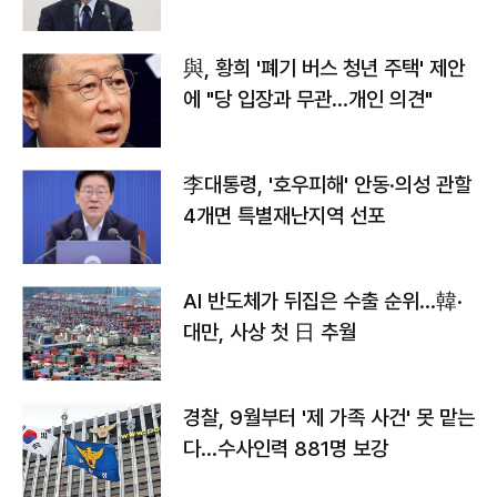
與, 황희 '폐기 버스 청년 주택' 제안
에 "당 입장과 무관…개인 의견"
李대통령, '호우피해' 안동·의성 관할
4개면 특별재난지역 선포
AI 반도체가 뒤집은 수출 순위…韓·
대만, 사상 첫 日 추월
경찰, 9월부터 '제 가족 사건' 못 맡는
다…수사인력 881명 보강