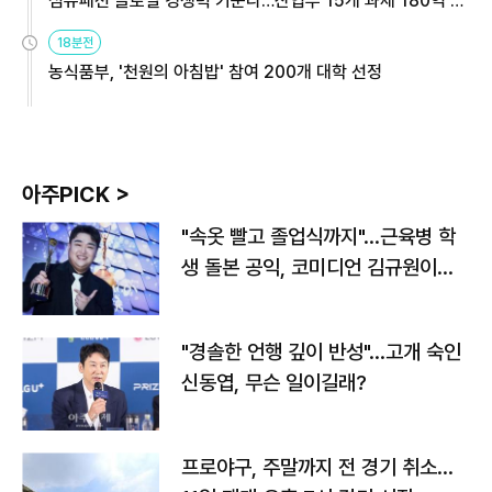
섬유패션 글로벌 경쟁력 키운다…산업부 15개 과제 180억 지
원
18분전
농식품부, '천원의 아침밥' 참여 200개 대학 선정
아주PICK >
"속옷 빨고 졸업식까지"…근육병 학
생 돌본 공익, 코미디언 김규원이었
다
"경솔한 언행 깊이 반성"…고개 숙인
신동엽, 무슨 일이길래?
프로야구, 주말까지 전 경기 취소…