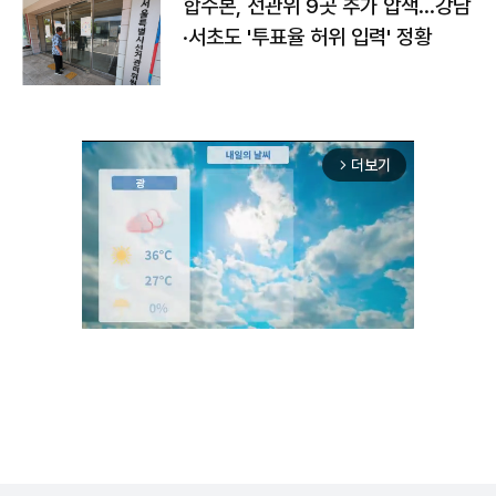
합수본, 선관위 9곳 추가 압색…강남
·서초도 '투표율 허위 입력' 정황
더보기
arrow_forward_ios
Unmute