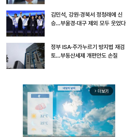
김민석, 강원·경북서 정청래에 신
승…부울경·대구 제외 모두 웃었다
정부 ISA·주가누르기 방지법 재검
토…부동산세제 개편안도 손질
더보기
arrow_forward_ios