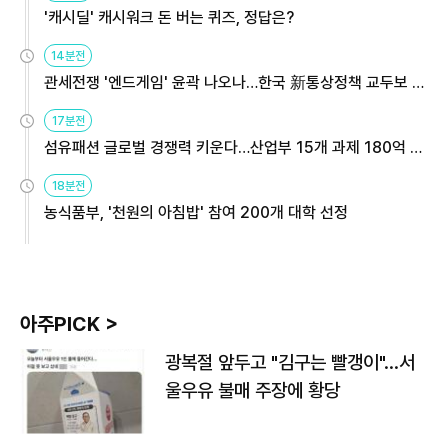
'캐시딜' 캐시워크 돈 버는 퀴즈, 정답은?
14분전
관세전쟁 '엔드게임' 윤곽 나오나…한국 新통상정책 교두보 활
용해야
17분전
섬유패션 글로벌 경쟁력 키운다…산업부 15개 과제 180억 지
원
18분전
농식품부, '천원의 아침밥' 참여 200개 대학 선정
아주PICK >
광복절 앞두고 "김구는 빨갱이"…서
울우유 불매 주장에 황당