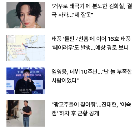
'거꾸로 태극기'에 분노한 김희철, 결
국 사과…"제 잘못"
태풍 '돌핀'·'찬홈'에 이어 16호 태풍
'페이러우'도 발생…예상 경로 보니
임영웅, 데뷔 10주년…"난 늘 부족한
사람이었다"
"광고주들이 찾아줘"…진태현, '이숙
캠' 하차 후 근황 공개