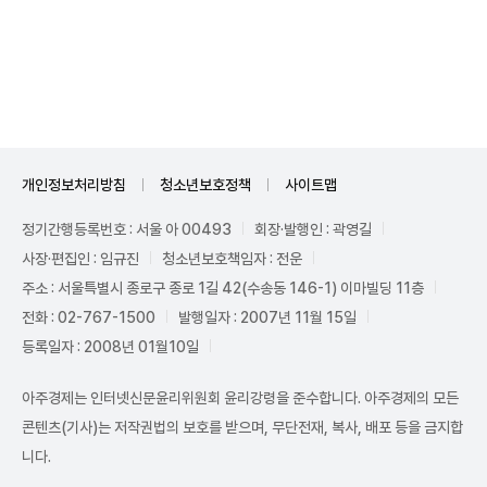
Unmute
개인정보처리방침
청소년보호정책
사이트맵
정기간행등록번호 : 서울 아 00493
회장·발행인 : 곽영길
사장·편집인 : 임규진
청소년보호책임자 : 전운
주소 : 서울특별시 종로구 종로 1길 42(수송동 146-1) 이마빌딩 11층
전화 : 02-767-1500
발행일자 : 2007년 11월 15일
등록일자 : 2008년 01월10일
아주경제는 인터넷신문윤리위원회 윤리강령을 준수합니다. 아주경제의 모든
콘텐츠(기사)는 저작권법의 보호를 받으며, 무단전재, 복사, 배포 등을 금지합
니다.