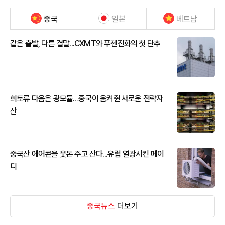
중국
일본
베트남
같은 출발, 다른 결말...CXMT와 푸젠진화의 첫 단추
희토류 다음은 광모듈…중국이 움켜쥔 새로운 전략자
산
중국산 에어콘을 웃돈 주고 산다...유럽 열광시킨 메이
디
중국뉴스
더보기