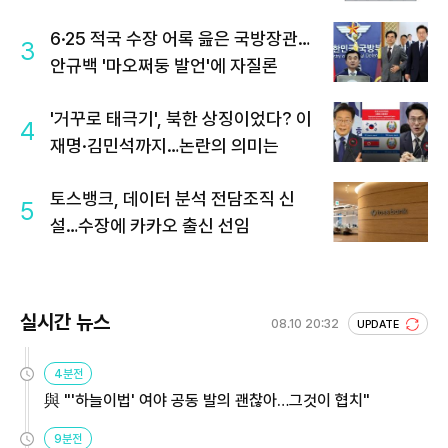
6·25 적국 수장 어록 읊은 국방장관…
3
안규백 '마오쩌둥 발언'에 자질론
'거꾸로 태극기', 북한 상징이었다? 이
4
재명·김민석까지…논란의 의미는
토스뱅크, 데이터 분석 전담조직 신
5
설…수장에 카카오 출신 선임
실시간 뉴스
08.10 20:32
UPDATE
4분전
與 "'하늘이법' 여야 공동 발의 괜찮아…그것이 협치"
9분전