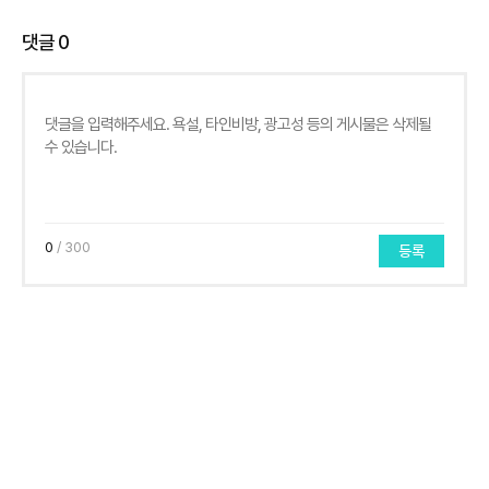
댓글
0
0
/ 300
등록