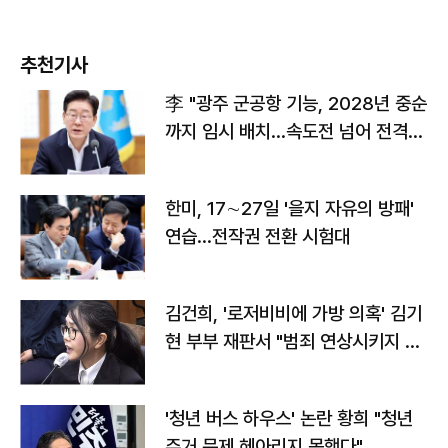
추천기사
李 "광주 군공항 기능, 2028년 중순
까지 임시 배치…속도전 넘어 전격
전"
한미, 17∼27일 '을지 자유의 방패'
연습…전작권 전환 시험대
김건희, '로저비비에 가방 의혹' 김기
현 부부 재판서 "범죄 연상시키지 말
라"
'청년 버스 하우스' 논란 황희 "청년
주거 문제 헤아리지 못했다"