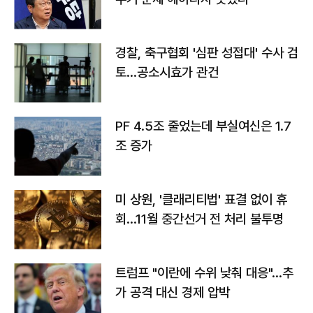
경찰, 축구협회 '심판 성접대' 수사 검
토…공소시효가 관건
PF 4.5조 줄었는데 부실여신은 1.7
조 증가
미 상원, '클래리티법' 표결 없이 휴
회…11월 중간선거 전 처리 불투명
트럼프 "이란에 수위 낮춰 대응"…추
가 공격 대신 경제 압박