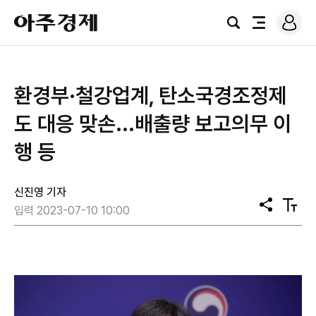
로
아
그
검
전
주
인
색
체
경
메
제
뉴
환경부·철강업계, 탄소국경조정제
도 대응 맞손...배출량 보고의무 이
행 등
신진영 기자
공
텍
입력 2023-07-10 10:00
유
스
트
크
기