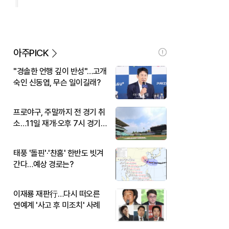
아주PICK
"경솔한 언행 깊이 반성"…고개
숙인 신동엽, 무슨 일이길래?
프로야구, 주말까지 전 경기 취
소…11일 재개·오후 7시 경기
시작
태풍 '돌핀'·'찬홈' 한반도 빗겨
간다…예상 경로는?
이재룡 재판行…다시 떠오른
연예계 '사고 후 미조치' 사례