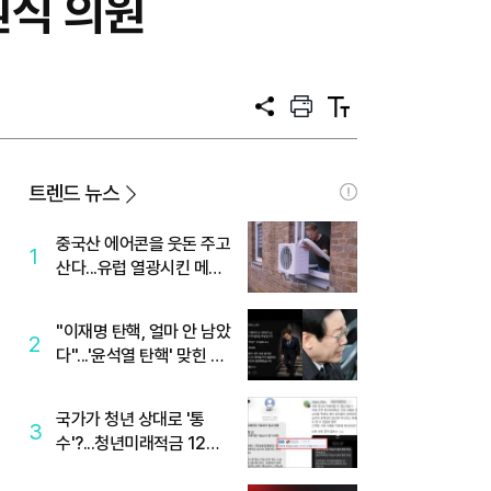
원식 의원
공
프
텍
유
린
스
트
트
크
기
트렌드 뉴스
중국산 에어콘을 웃돈 주고
1
산다...유럽 열광시킨 메이
디
"이재명 탄핵, 얼마 안 남았
2
다"...'윤석열 탄핵' 맞힌 무
당, '성지글' 등장
국가가 청년 상대로 '통
3
수'?...청년미래적금 12%
준다더니 "응, 오류야"