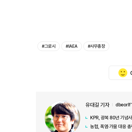
#그로시
#IAEA
#사무총장
유대길 기자
dbeorl
KPR, 광복 80년 기
농협, 폭염·가뭄 대응 