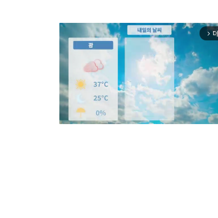
더
arrow_forward_ios
Mut