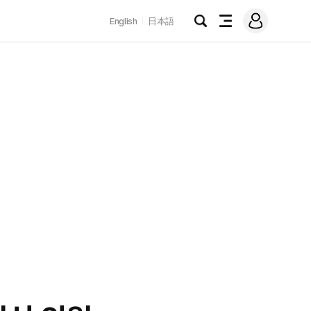
로
English
日本語
그
검
전
인
색
체
메
뉴