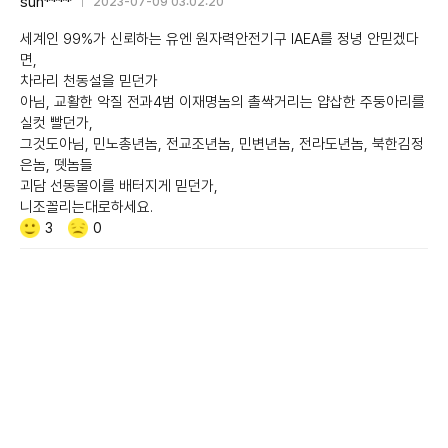
sun****
2023-07-09 03:02:20
세계인 99%가 신뢰하는 유엔 원자력안전기구 IAEA를 정녕 안믿겠다
면,
차라리 천동설을 믿던가
아님, 교활한 악질 전과4범 이재명놈의 촐싹거리는 얍삽한 주둥아리를
실컷 빨던가,
그것도아님, 민노총년놈, 전교조년놈, 민변년놈, 전라도년놈, 북한김정
은놈, 뗏놈들
괴담 선동몰이를 배터지게 믿던가,
니조꼴리는대로하세요.
Like/Dislike
공
비
3
0
감
공
감