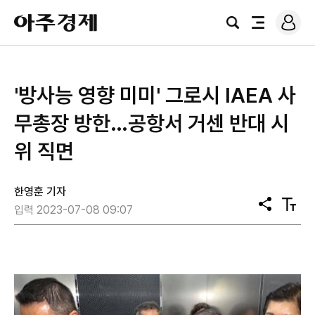
로
아
그
검
전
주
인
색
체
경
메
제
뉴
'방사능 영향 미미' 그로시 IAEA 사
무총장 방한…공항서 거센 반대 시
위 직면
한영훈 기자
공
텍
입력 2023-07-08 09:07
유
스
트
크
기