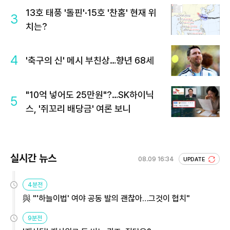
13호 태풍 '돌핀'·15호 '찬홈' 현재 위
3
치는?
4
'축구의 신' 메시 부친상…향년 68세
"10억 넣어도 25만원"?…SK하이닉
5
스, '쥐꼬리 배당금' 여론 보니
실시간 뉴스
08.09 16:34
UPDATE
4분전
與 "'하늘이법' 여야 공동 발의 괜찮아…그것이 협치"
9분전