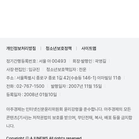
Unmute
개인정보처리방침
청소년보호정책
사이트맵
정기간행등록번호 : 서울 아 00493
회장·발행인 : 곽영길
사장·편집인 : 임규진
청소년보호책임자 : 전운
주소 : 서울특별시 종로구 종로 1길 42(수송동 146-1) 이마빌딩 11층
전화 : 02-767-1500
발행일자 : 2007년 11월 15일
등록일자 : 2008년 01월10일
아주경제는 인터넷신문윤리위원회 윤리강령을 준수합니다. 아주경제의 모든
콘텐츠(기사)는 저작권법의 보호를 받으며, 무단전재, 복사, 배포 등을 금지합
니다.
Copyright ⓒ AJUNEWS All rights reserved.