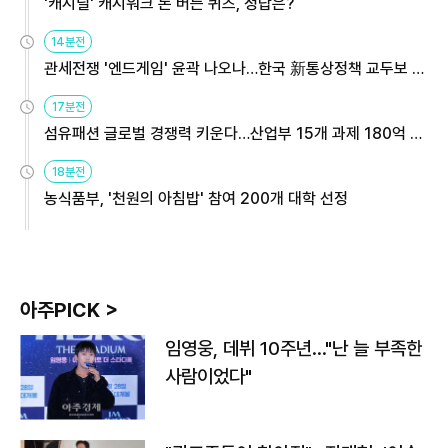
'캐시딜' 캐시워크 돈 버는 퀴즈, 정답은?
14분전
관세전쟁 '엔드게임' 윤곽 나오나…한국 新통상정책 교두보 활
용해야
17분전
섬유패션 글로벌 경쟁력 키운다…산업부 15개 과제 180억 지
원
18분전
농식품부, '천원의 아침밥' 참여 200개 대학 선정
아주PICK >
임영웅, 데뷔 10주년…"난 늘 부족한
사람이었다"