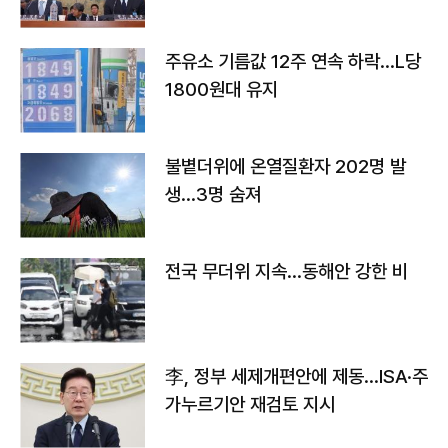
주유소 기름값 12주 연속 하락…L당
1800원대 유지
불볕더위에 온열질환자 202명 발
생…3명 숨져
전국 무더위 지속…동해안 강한 비
李, 정부 세제개편안에 제동…ISA·주
가누르기안 재검토 지시