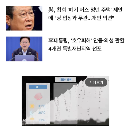
與, 황희 '폐기 버스 청년 주택' 제안
에 "당 입장과 무관…개인 의견"
李대통령, '호우피해' 안동·의성 관할
4개면 특별재난지역 선포
더보기
arrow_forward_ios