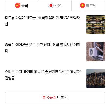
중국
일본
베트남
희토류 다음은 광모듈…중국이 움켜쥔 새로운 전략자
산
중국산 에어콘을 웃돈 주고 산다...유럽 열광시킨 메이
디
스티븐 로치 '과거의 홍콩'은 끝났지만 '새로운 홍콩'은
진행중
중국뉴스
더보기