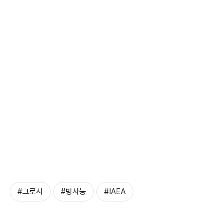
#그로시
#방사능
#IAEA