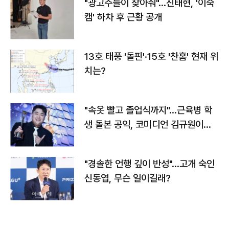
"광고주들이 찾아줘"…진태현, '이숙
캠' 하차 후 근황 공개
13호 태풍 '돌핀'·15호 '찬홈' 현재 위
치는?
"속옷 빨고 졸업식까지"…근육병 학
생 돌본 공익, 코미디언 김규원이었
다
"경솔한 언행 깊이 반성"…고개 숙인
신동엽, 무슨 일이길래?