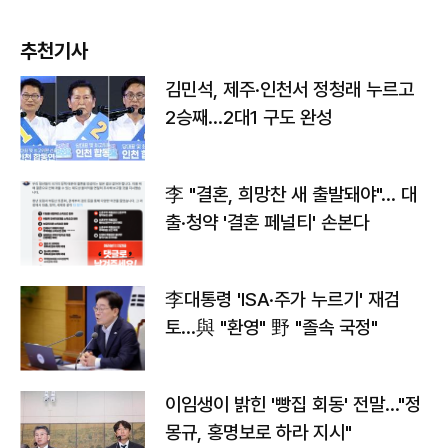
추천기사
김민석, 제주·인천서 정청래 누르고
2승째…2대1 구도 완성
李 "결혼, 희망찬 새 출발돼야"… 대
출·청약 '결혼 페널티' 손본다
李대통령 'ISA·주가 누르기' 재검
토…與 "환영" 野 "졸속 국정"
이임생이 밝힌 '빵집 회동' 전말…"정
몽규, 홍명보로 하라 지시"