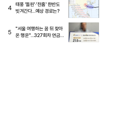
태풍 '돌핀'·'찬홈' 한반도
4
빗겨간다…예상 경로는?
"서울 여행하는 꿈 뒤 찾아
5
온 행운"…327회차 연금
복권720+ 당첨번호조회
주목