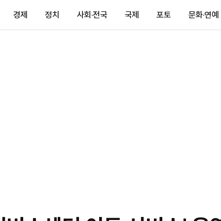
경제
정치
사회·전국
국제
포토
문화·연예