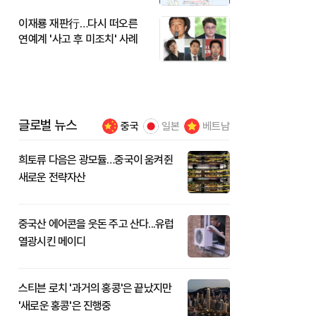
이재룡 재판行…다시 떠오른
연예계 '사고 후 미조치' 사례
글로벌 뉴스
중국
일본
베트남
희토류 다음은 광모듈…중국이 움켜쥔
새로운 전략자산
중국산 에어콘을 웃돈 주고 산다...유럽
열광시킨 메이디
스티븐 로치 '과거의 홍콩'은 끝났지만
'새로운 홍콩'은 진행중