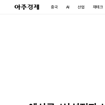
아
중국
AI
산업
재테크
주
경
제