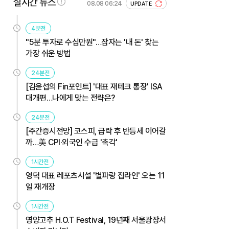
실시간 뉴스
08.08 06:24
UPDATE
4분전
"5분 투자로 수십만원"…잠자는 '내 돈' 찾는
가장 쉬운 방법
24분전
[김윤섭의 Fin포인트] '대표 재테크 통장' ISA
대개편…나에게 맞는 전략은?
24분전
[주간증시전망] 코스피, 급락 후 반등세 이어갈
까…美 CPI·외국인 수급 '촉각'
1시간전
영덕 대표 레포츠시설 '별파랑 집라인' 오는 11
일 재개장
1시간전
영양고추 H.O.T Festival, 19년째 서울광장서