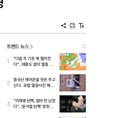
영
공
프
텍
유
린
스
트
트
크
기
트렌드 뉴스
"다음 주 기온 뚝 떨어진
1
다"…태풍도 없이 열돔 박
살 낸 '이것'
중국산 에어콘을 웃돈 주고
2
산다...유럽 열광시킨 메이
디
"이재명 탄핵, 얼마 안 남았
3
다"...'윤석열 탄핵' 맞힌 무
당, '성지글' 등장