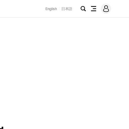
로
English
日本語
그
검
전
인
색
체
메
뉴