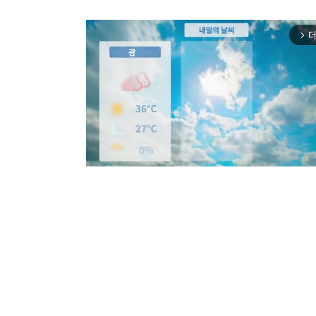
더
arrow_forward_ios
Mut