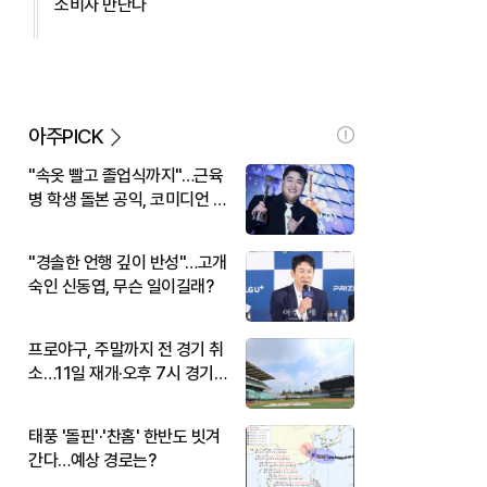
소비자 만난다
아주PICK
"속옷 빨고 졸업식까지"…근육
병 학생 돌본 공익, 코미디언 김
규원이었다
"경솔한 언행 깊이 반성"…고개
숙인 신동엽, 무슨 일이길래?
프로야구, 주말까지 전 경기 취
소…11일 재개·오후 7시 경기
시작
태풍 '돌핀'·'찬홈' 한반도 빗겨
간다…예상 경로는?