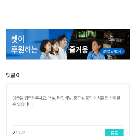
댓글
0
0
/ 300
등록