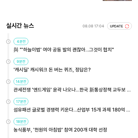
실시간 뉴스
08.08 17:04
UPDATE
4분전
與 "'하늘이법' 여야 공동 발의 괜찮아…그것이 협치"
9분전
'캐시딜' 캐시워크 돈 버는 퀴즈, 정답은?
14분전
관세전쟁 '엔드게임' 윤곽 나오나…한국 新통상정책 교두보 활
용해야
17분전
섬유패션 글로벌 경쟁력 키운다…산업부 15개 과제 180억 지
원
18분전
농식품부, '천원의 아침밥' 참여 200개 대학 선정