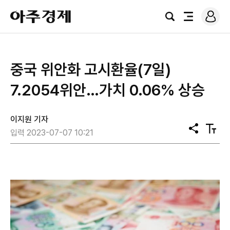
로
아
그
검
전
주
인
색
체
경
메
제
뉴
중국 위안화 고시환율(7일)
7.2054위안…가치 0.06% 상승
이지원 기자
공
텍
입력 2023-07-07 10:21
유
스
트
크
기