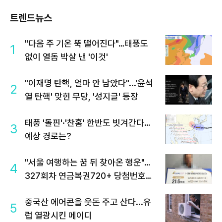
트렌드뉴스
"다음 주 기온 뚝 떨어진다"…태풍도
1
없이 열돔 박살 낸 '이것'
"이재명 탄핵, 얼마 안 남았다"...'윤석
2
열 탄핵' 맞힌 무당, '성지글' 등장
태풍 '돌핀'·'찬홈' 한반도 빗겨간다…
3
예상 경로는?
"서울 여행하는 꿈 뒤 찾아온 행운"…
4
327회차 연금복권720+ 당첨번호조
회 주목
중국산 에어콘을 웃돈 주고 산다...유
5
럽 열광시킨 메이디