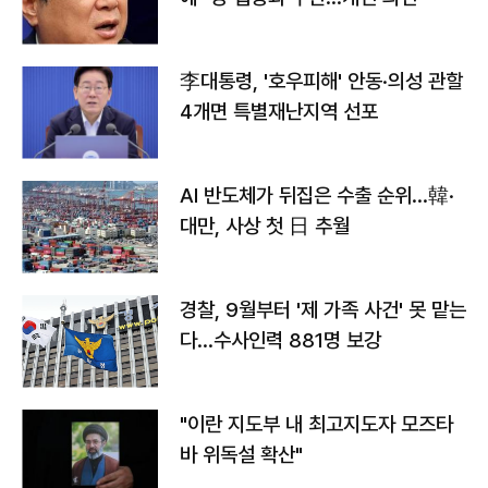
李대통령, '호우피해' 안동·의성 관할
4개면 특별재난지역 선포
AI 반도체가 뒤집은 수출 순위…韓·
대만, 사상 첫 日 추월
경찰, 9월부터 '제 가족 사건' 못 맡는
다…수사인력 881명 보강
"이란 지도부 내 최고지도자 모즈타
바 위독설 확산"