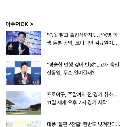
아주PICK >
"속옷 빨고 졸업식까지"…근육병 학
생 돌본 공익, 코미디언 김규원이었
다
"경솔한 언행 깊이 반성"…고개 숙인
신동엽, 무슨 일이길래?
프로야구, 주말까지 전 경기 취소…
11일 재개·오후 7시 경기 시작
태풍 '돌핀'·'찬홈' 한반도 빗겨간다…