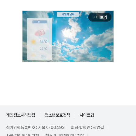
더보기
arrow_forward_ios
Unmute
개인정보처리방침
청소년보호정책
사이트맵
정기간행등록번호 : 서울 아 00493
회장·발행인 : 곽영길
사장·편집인 : 임규진
청소년보호책임자 : 전운