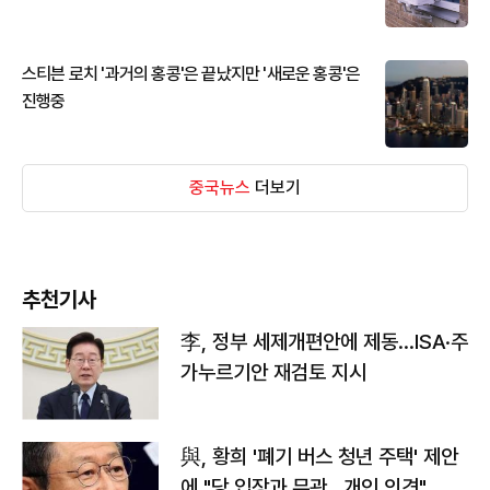
스티븐 로치 '과거의 홍콩'은 끝났지만 '새로운 홍콩'은
진행중
중국뉴스
더보기
추천기사
李, 정부 세제개편안에 제동…ISA·주
가누르기안 재검토 지시
與, 황희 '폐기 버스 청년 주택' 제안
에 "당 입장과 무관…개인 의견"