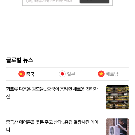
글로벌 뉴스
중국
일본
베트남
희토류 다음은 광모듈…중국이 움켜쥔 새로운 전략자
산
중국산 에어콘을 웃돈 주고 산다...유럽 열광시킨 메이
디