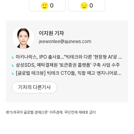
0
0
이지원 기자
jeewonlee@ajunews.com
마키나락스, IPO 출사표…"빅테크와 다른 '현장형 AI'로 승부"
삼성SDS, 예탁결제원 '토큰증권 플랫폼' 구축 사업 수주
[글로벌 테크뷰] 빅테크 CTO들, 직함 떼고 엔지니어로 유턴...'앤트로픽행 러시' 이유는
기자의 다른기사
©'5개국어 글로벌 경제신문' 아주경제. 무단전재·재배포 금지