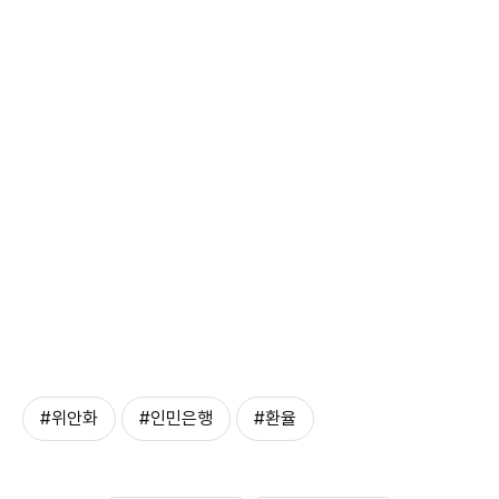
#위안화
#인민은행
#환율