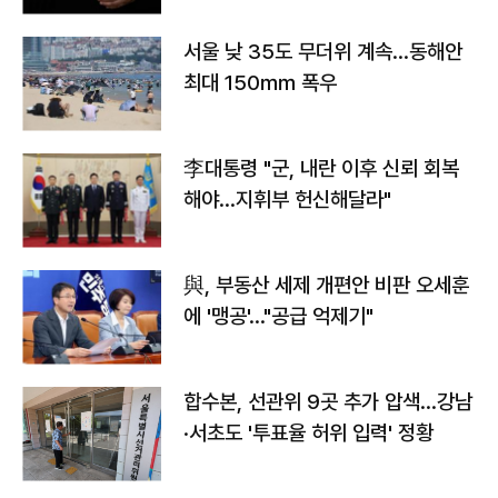
서울 낮 35도 무더위 계속…동해안
최대 150㎜ 폭우
李대통령 "군, 내란 이후 신뢰 회복
해야…지휘부 헌신해달라"
與, 부동산 세제 개편안 비판 오세훈
에 '맹공'…"공급 억제기"
합수본, 선관위 9곳 추가 압색…강남
·서초도 '투표율 허위 입력' 정황