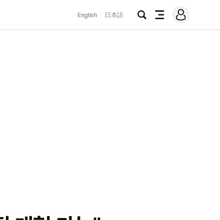
로
English
日本語
그
검
전
인
색
체
메
뉴