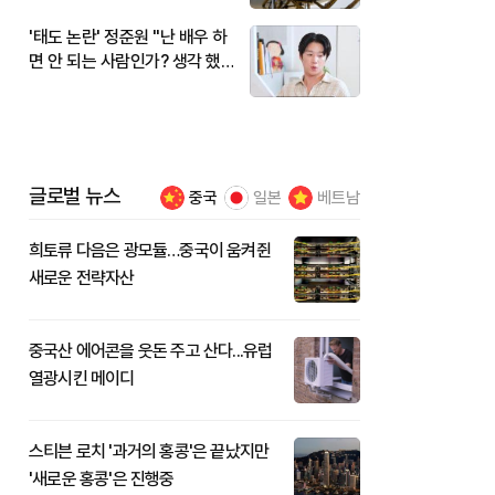
'태도 논란' 정준원 "난 배우 하
면 안 되는 사람인가? 생각 했
다"
글로벌 뉴스
중국
일본
베트남
희토류 다음은 광모듈…중국이 움켜쥔
새로운 전략자산
중국산 에어콘을 웃돈 주고 산다...유럽
열광시킨 메이디
스티븐 로치 '과거의 홍콩'은 끝났지만
'새로운 홍콩'은 진행중