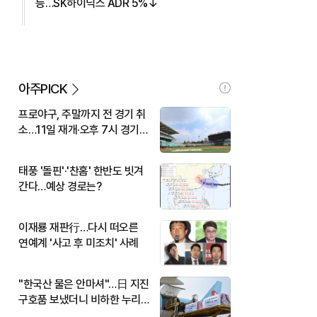
등…SK하이닉스 ADR 5%↓
아주PICK
프로야구, 주말까지 전 경기 취
소…11일 재개·오후 7시 경기
시작
태풍 '돌핀'·'찬홈' 한반도 빗겨
간다…예상 경로는?
이재룡 재판行…다시 떠오른
연예계 '사고 후 미조치' 사례
"한국산 물은 안마셔"…日 지진
구호품 보냈더니 비하한 누리
꾼