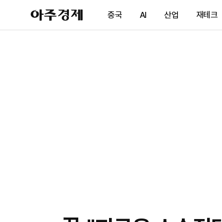
아
중국
AI
산업
재테크
주
경
제