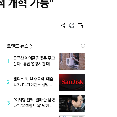
 개혁 가능"
공
프
텍
유
린
스
트
트
크
기
트렌드 뉴스
중국산 에어콘을 웃돈 주고
1
산다...유럽 열광시킨 메이
디
샌디스크, AI 수요에 '매출
2
4.7배'…가이던스 실망에
'주가는 하락'
"이재명 탄핵, 얼마 안 남았
3
다"...'윤석열 탄핵' 맞힌 무
당, '성지글' 등장