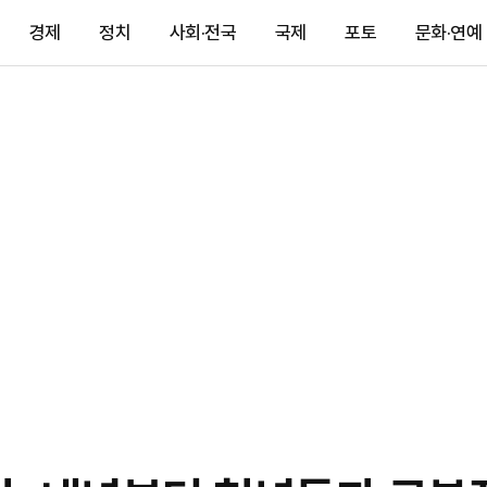
경제
정치
사회·전국
국제
포토
문화·연예