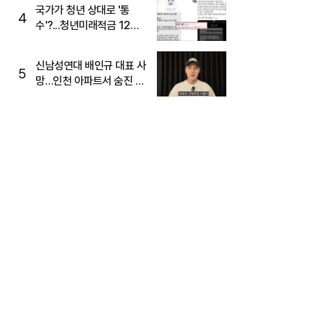
국가가 청년 상대로 '통
4
수'?...청년미래적금 12%
준다더니 "응, 오류야"
신남성연대 배인규 대표 사
5
망…인천 아파트서 숨진 채
발견