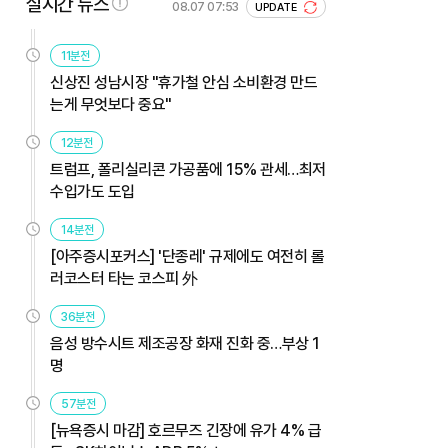
실시간 뉴스
08.07 07:53
UPDATE
11분전
신상진 성남시장 "휴가철 안심 소비환경 만드
는게 무엇보다 중요"
12분전
트럼프, 폴리실리콘 가공품에 15% 관세…최저
수입가도 도입
14분전
[아주증시포커스] '단종레' 규제에도 여전히 롤
러코스터 타는 코스피 外
36분전
음성 방수시트 제조공장 화재 진화 중…부상 1
명
57분전
[뉴욕증시 마감] 호르무즈 긴장에 유가 4% 급