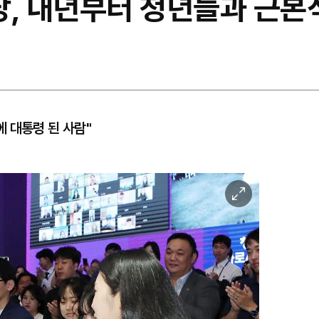
당, 내년부터 청년들과 근본적
 대통령 된 사람"
이
미
지
확
대