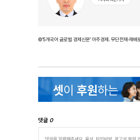
©'5개국어 글로벌 경제신문' 아주경제. 무단전재·재배
댓글
0