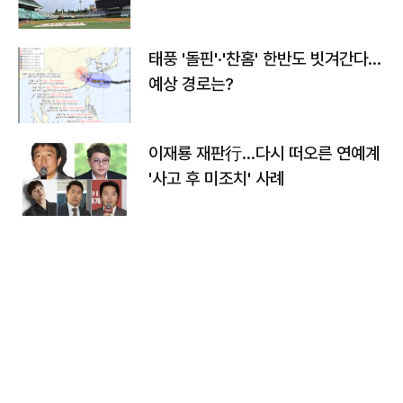
태풍 '돌핀'·'찬홈' 한반도 빗겨간다…
예상 경로는?
이재룡 재판行…다시 떠오른 연예계
'사고 후 미조치' 사례