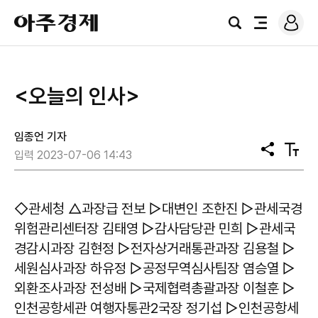
로
아
그
검
전
주
인
색
체
경
메
제
뉴
<오늘의 인사>
임종언 기자
공
텍
입력 2023-07-06 14:43
유
스
트
크
기
◇관세청 △과장급 전보 ▷대변인 조한진 ▷관세국경
위험관리센터장 김태영 ▷감사담당관 민희 ▷관세국
경감시과장 김현정 ▷전자상거래통관과장 김용철 ▷
세원심사과장 하유정 ▷공정무역심사팀장 염승열 ▷
외환조사과장 전성배 ▷국제협력총괄과장 이철훈 ▷
인천공항세관 여행자통관2국장 정기섭 ▷인천공항세