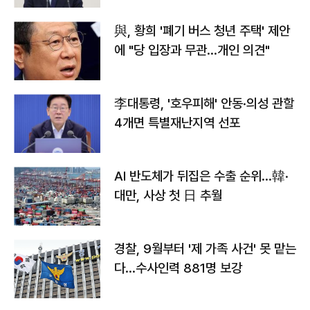
與, 황희 '폐기 버스 청년 주택' 제안
에 "당 입장과 무관…개인 의견"
李대통령, '호우피해' 안동·의성 관할
4개면 특별재난지역 선포
AI 반도체가 뒤집은 수출 순위…韓·
대만, 사상 첫 日 추월
경찰, 9월부터 '제 가족 사건' 못 맡는
다…수사인력 881명 보강