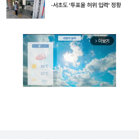
·서초도 '투표율 허위 입력' 정황
더보기
arrow_forward_ios
Unmute