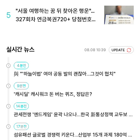
"서울 여행하는 꿈 뒤 찾아온 행운"…
5
327회차 연금복권720+ 당첨번호조
회 주목
실시간 뉴스
08.08 10:39
UPDATE
4분전
與 "'하늘이법' 여야 공동 발의 괜찮아…그것이 협치"
9분전
'캐시딜' 캐시워크 돈 버는 퀴즈, 정답은?
14분전
관세전쟁 '엔드게임' 윤곽 나오나…한국 新통상정책 교두보 활
용해야
17분전
섬유패션 글로벌 경쟁력 키운다…산업부 15개 과제 180억 지