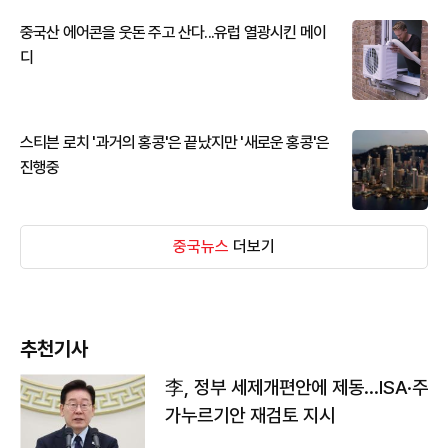
중국산 에어콘을 웃돈 주고 산다...유럽 열광시킨 메이
디
스티븐 로치 '과거의 홍콩'은 끝났지만 '새로운 홍콩'은
진행중
중국뉴스
더보기
추천기사
李, 정부 세제개편안에 제동…ISA·주
가누르기안 재검토 지시