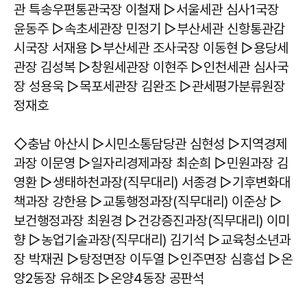
관 특송우편통관국장 이철재 ▷서울세관 심사1국장
윤동주 ▷속초세관장 민정기 ▷부산세관 신항통관감
시국장 서재용 ▷부산세관 조사국장 이동현 ▷용당세
관장 김성복 ▷창원세관장 이현주 ▷인천세관 심사국
장 성용욱 ▷목포세관장 김완조 ▷관세평가분류원장
정재호
◇충남 아산시 ▷시민소통담당관 심현성 ▷지역경제
과장 이문영 ▷일자리경제과장 최순희 ▷민원과장 김
영환 ▷생태하천과장(직무대리) 서종경 ▷기후변화대
책과장 강한용 ▷교통행정과장(직무대리) 이준상 ▷
보건행정과장 최원경 ▷건강증진과장(직무대리) 이미
향 ▷농업기술과장(직무대리) 김기석 ▷교육청소년과
장 박재권 ▷탕정면장 이두열 ▷인주면장 심흥섭 ▷온
양2동장 유해조 ▷온양4동장 공판석