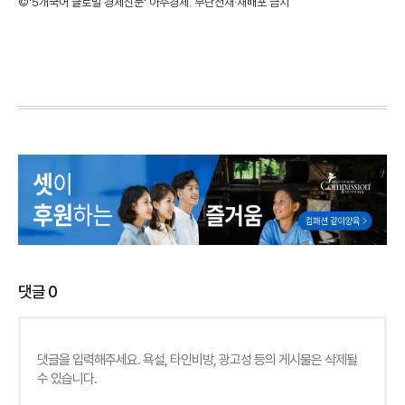
©'5개국어 글로벌 경제신문' 아주경제. 무단전재·재배포 금지
댓글
0