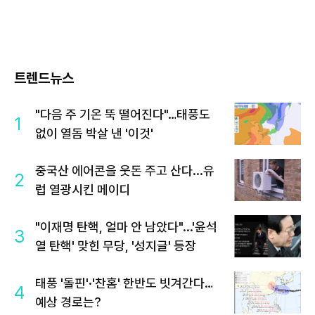
트렌드뉴스
"다음 주 기온 뚝 떨어진다"…태풍도
1
없이 열돔 박살 낸 '이것'
중국산 에어콘을 웃돈 주고 산다...유
2
럽 열광시킨 메이디
"이재명 탄핵, 얼마 안 남았다"...'윤석
3
열 탄핵' 맞힌 무당, '성지글' 등장
태풍 '돌핀'·'찬홈' 한반도 빗겨간다…
4
예상 경로는?