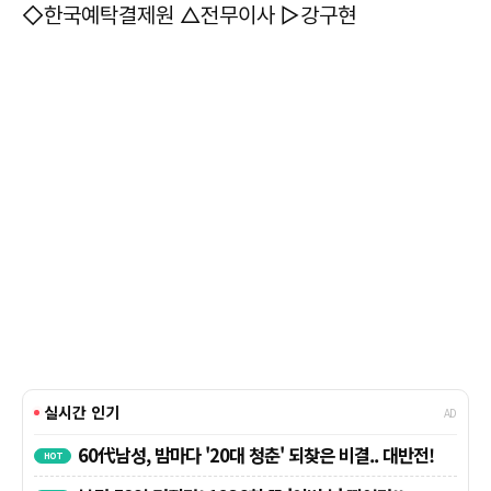
◇한국예탁결제원 △전무이사 ▷강구현