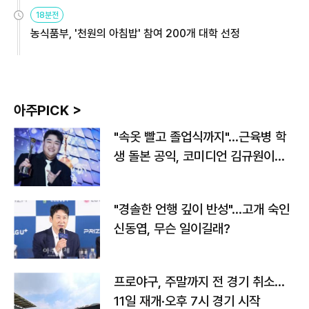
원
18분전
농식품부, '천원의 아침밥' 참여 200개 대학 선정
아주PICK >
"속옷 빨고 졸업식까지"…근육병 학
생 돌본 공익, 코미디언 김규원이었
다
"경솔한 언행 깊이 반성"…고개 숙인
신동엽, 무슨 일이길래?
프로야구, 주말까지 전 경기 취소…
11일 재개·오후 7시 경기 시작