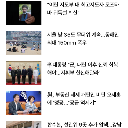
"이란 지도부 내 최고지도자 모즈타
바 위독설 확산"
서울 낮 35도 무더위 계속…동해안
최대 150㎜ 폭우
李대통령 "군, 내란 이후 신뢰 회복
해야…지휘부 헌신해달라"
與, 부동산 세제 개편안 비판 오세훈
에 '맹공'…"공급 억제기"
합수본, 선관위 9곳 추가 압색…강남