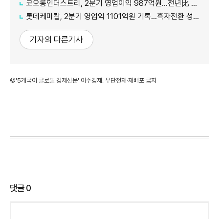
코오롱인더스트리, 2분기 영업이익 987억원...전년比 118% 증가
롯데케미칼, 2분기 영업익 1101억원 기록...흑자전환 성공
기자의 다른기사
©'5개국어 글로벌 경제신문' 아주경제. 무단전재·재배포 금지
댓글
0