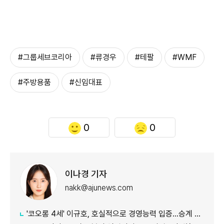
#그룹세브코리아
#류경우
#테팔
#WMF
#주방용품
#신임대표
0
0
이나경 기자
nakk@ajunews.com
'코오롱 4세' 이규호, 호실적으로 경영능력 입증…승계 기반 강화