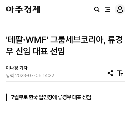
로
아
그
검
전
주
인
색
체
경
메
제
뉴
'테팔·WMF' 그룹세브코리아, 류경
우 신임 대표 선임
이나경 기자
공
텍
입력 2023-07-06 14:22
유
스
트
크
기
7월부로 한국 법인장에 류경우 대표 선임