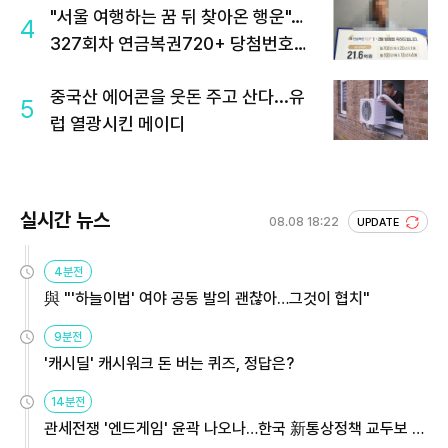
"서울 여행하는 꿈 뒤 찾아온 행운"…
4
327회차 연금복권720+ 당첨번호조
회 주목
중국산 에어콘을 웃돈 주고 산다...유
5
럽 열광시킨 메이디
실시간 뉴스
08.08 18:22
UPDATE
4분전
與 "'하늘이법' 여야 공동 발의 괜찮아…그것이 협치"
9분전
'캐시딜' 캐시워크 돈 버는 퀴즈, 정답은?
14분전
관세전쟁 '엔드게임' 윤곽 나오나…한국 新통상정책 교두보 활