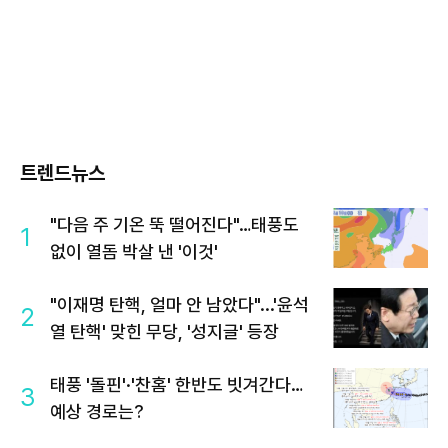
트렌드뉴스
"다음 주 기온 뚝 떨어진다"…태풍도
1
없이 열돔 박살 낸 '이것'
"이재명 탄핵, 얼마 안 남았다"...'윤석
2
열 탄핵' 맞힌 무당, '성지글' 등장
태풍 '돌핀'·'찬홈' 한반도 빗겨간다…
3
예상 경로는?