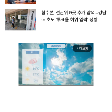
합수본, 선관위 9곳 추가 압색…강남
·서초도 '투표율 허위 입력' 정황
더보기
arrow_forward_ios
Unmute