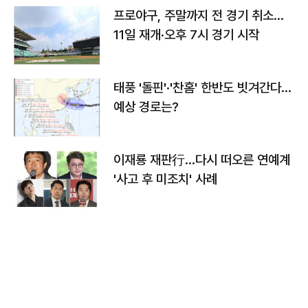
프로야구, 주말까지 전 경기 취소…
11일 재개·오후 7시 경기 시작
태풍 '돌핀'·'찬홈' 한반도 빗겨간다…
예상 경로는?
이재룡 재판行…다시 떠오른 연예계
'사고 후 미조치' 사례