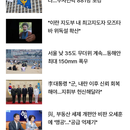
다…수사인력 881명 보강
"이란 지도부 내 최고지도자 모즈타
바 위독설 확산"
서울 낮 35도 무더위 계속…동해안
최대 150㎜ 폭우
李대통령 "군, 내란 이후 신뢰 회복
해야…지휘부 헌신해달라"
與, 부동산 세제 개편안 비판 오세훈
에 '맹공'…"공급 억제기"