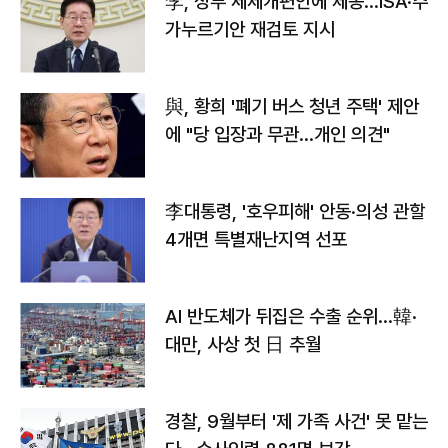
李, 정부 세제개편안에 제동…ISA·주
가누르기안 재검토 지시
與, 황희 '폐기 버스 청년 주택' 제안
에 "당 입장과 무관…개인 의견"
李대통령, '호우피해' 안동·의성 관할
4개면 특별재난지역 선포
AI 반도체가 뒤집은 수출 순위…韓·
대만, 사상 첫 日 추월
경찰, 9월부터 '제 가족 사건' 못 맡는