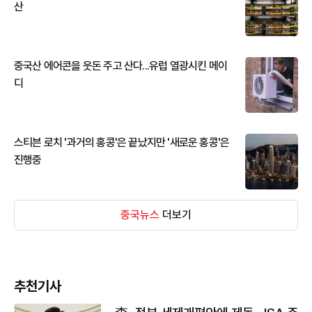
산
중국산 에어콘을 웃돈 주고 산다...유럽 열광시킨 메이
디
스티븐 로치 '과거의 홍콩'은 끝났지만 '새로운 홍콩'은
진행중
중국뉴스
더보기
추천기사