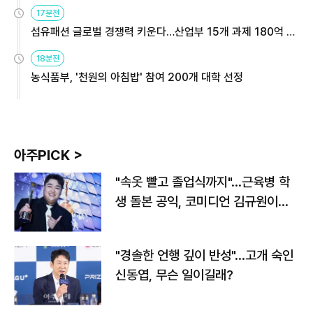
용해야
17분전
섬유패션 글로벌 경쟁력 키운다…산업부 15개 과제 180억 지
원
18분전
농식품부, '천원의 아침밥' 참여 200개 대학 선정
아주PICK >
"속옷 빨고 졸업식까지"…근육병 학
생 돌본 공익, 코미디언 김규원이었
다
"경솔한 언행 깊이 반성"…고개 숙인
신동엽, 무슨 일이길래?