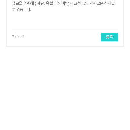
0
/ 300
등록