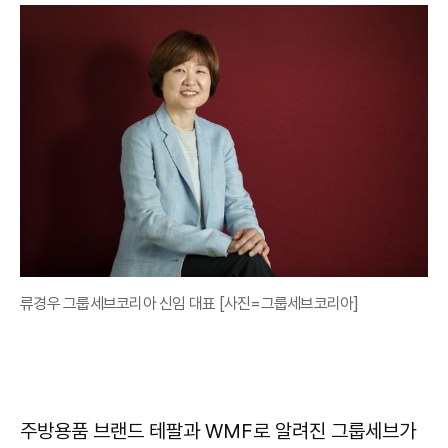
류경우 그룹세브코리아 신임 대표 [사진=그룹세브코리아]
주방용품 브랜드 테팔과 WMF로 알려진 그룹세브가