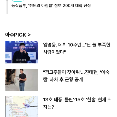
농식품부, '천원의 아침밥' 참여 200개 대학 선정
아주PICK >
임영웅, 데뷔 10주년…"난 늘 부족한
사람이었다"
"광고주들이 찾아줘"…진태현, '이숙
캠' 하차 후 근황 공개
13호 태풍 '돌핀'·15호 '찬홈' 현재 위
치는?