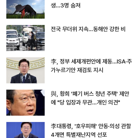
생…3명 숨져
전국 무더위 지속…동해안 강한 비
李, 정부 세제개편안에 제동…ISA·주
가누르기안 재검토 지시
與, 황희 '폐기 버스 청년 주택' 제안
에 "당 입장과 무관…개인 의견"
李대통령, '호우피해' 안동·의성 관할
4개면 특별재난지역 선포