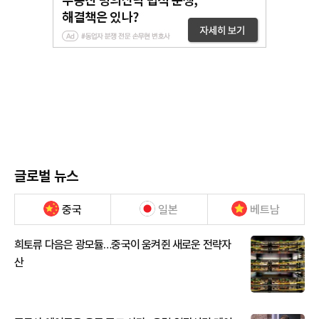
글로벌 뉴스
중국
일본
베트남
희토류 다음은 광모듈…중국이 움켜쥔 새로운 전략자
산