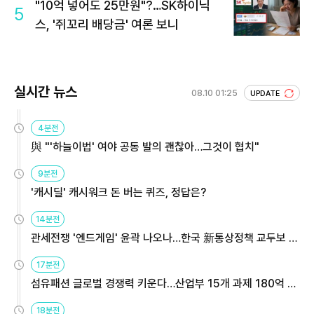
"10억 넣어도 25만원"?…SK하이닉
5
스, '쥐꼬리 배당금' 여론 보니
실시간 뉴스
08.10 01:25
UPDATE
4분전
與 "'하늘이법' 여야 공동 발의 괜찮아…그것이 협치"
9분전
'캐시딜' 캐시워크 돈 버는 퀴즈, 정답은?
14분전
관세전쟁 '엔드게임' 윤곽 나오나…한국 新통상정책 교두보 활
용해야
17분전
섬유패션 글로벌 경쟁력 키운다…산업부 15개 과제 180억 지
원
18분전