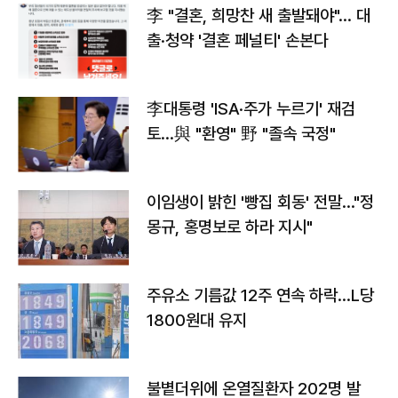
李 "결혼, 희망찬 새 출발돼야"… 대
출·청약 '결혼 페널티' 손본다
李대통령 'ISA·주가 누르기' 재검
토…與 "환영" 野 "졸속 국정"
이임생이 밝힌 '빵집 회동' 전말…"정
몽규, 홍명보로 하라 지시"
주유소 기름값 12주 연속 하락…L당
1800원대 유지
불볕더위에 온열질환자 202명 발