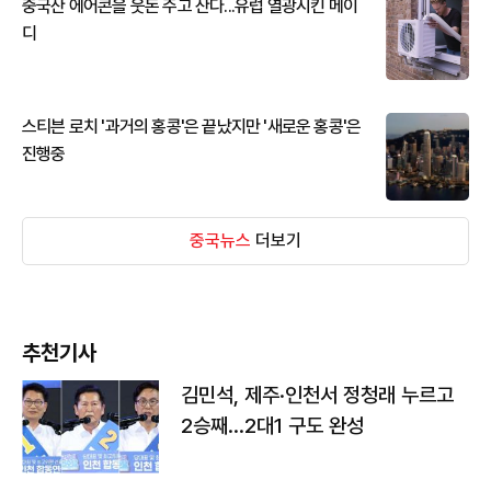
중국산 에어콘을 웃돈 주고 산다...유럽 열광시킨 메이
디
스티븐 로치 '과거의 홍콩'은 끝났지만 '새로운 홍콩'은
진행중
중국뉴스
더보기
추천기사
김민석, 제주·인천서 정청래 누르고
2승째…2대1 구도 완성