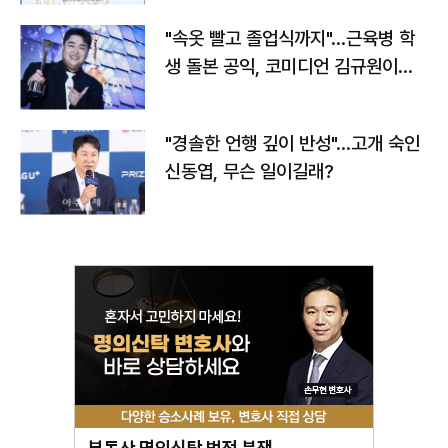
"속옷 빨고 졸업식까지"…근육병 학
생 돌본 공익, 코미디언 김규원이었
다
"경솔한 언행 깊이 반성"…고개 숙인
신동엽, 무슨 일이길래?