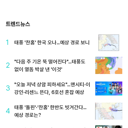
트렌드뉴스
1
태풍 '찬홈' 한국 오나…예상 경로 보니
"다음 주 기온 뚝 떨어진다"…태풍도
2
없이 열돔 박살 낸 '이것'
"오늘 저녁 상암 피하세요"…맨시티·이
3
강인·리센느 뜬다, 6호선 혼잡 예상
태풍 '돌핀'·'찬홈' 한반도 빗겨간다…
4
예상 경로는?