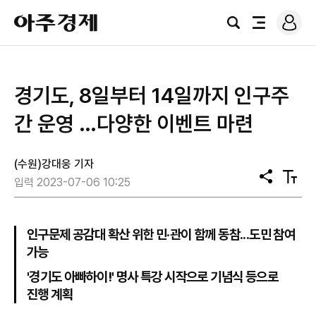
로
아
그
검
전
주
인
색
체
경
메
제
뉴
경기도, 8일부터 14일까지 인구주
간 운영 …다양한 이벤트 마련
(수원)강대웅 기자
공
텍
입력 2023-07-06 10:25
유
스
트
크
기
인구문제 공감대 확산 위한 민‧관이 함께 동참...도민 참여
가능
'경기도 아빠하이!' 명사 특강 시작으로 기념식 등으로
진행 계획