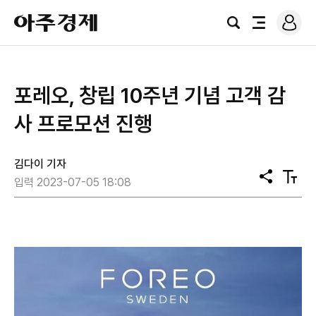
로
아
그
검
전
주
인
색
체
경
메
제
뉴
포레오, 창립 10주년 기념 고객 감
사 프로모션 진행
김다이 기자
공
텍
입력 2023-07-05 18:08
유
스
트
크
기