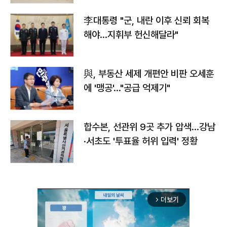
李대통령 "군, 내란 이후 신뢰 회복
해야…지휘부 헌신해달라"
與, 부동산 세제 개편안 비판 오세훈
에 '맹공'…"공급 억제기"
합수본, 선관위 9곳 추가 압색…강남
·서초도 '투표율 허위 입력' 정황
더보기
arrow_forward_ios