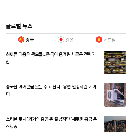
글로벌 뉴스
중국
일본
베트남
희토류 다음은 광모듈…중국이 움켜쥔 새로운 전략자
산
중국산 에어콘을 웃돈 주고 산다...유럽 열광시킨 메이
디
스티븐 로치 '과거의 홍콩'은 끝났지만 '새로운 홍콩'은
진행중