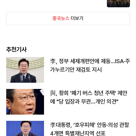
중국뉴스
더보기
추천기사
李, 정부 세제개편안에 제동…ISA·주
가누르기안 재검토 지시
與, 황희 '폐기 버스 청년 주택' 제안
에 "당 입장과 무관…개인 의견"
李대통령, '호우피해' 안동·의성 관할
4개면 특별재난지역 선포