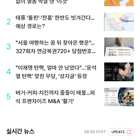
없이 열돔 박살 낸 '이것'
태풍 '돌핀'·'찬홈' 한반도 빗겨간다…
2
예상 경로는?
"서울 여행하는 꿈 뒤 찾아온 행운"…
3
327회차 연금복권720+ 당첨번호조
회 주목
"이재명 탄핵, 얼마 안 남았다"...'윤석
4
열 탄핵' 맞힌 무당, '성지글' 등장
버거·커피·치킨까지 줄줄이 매물…외
5
식 프랜차이즈 M&A '활기'
실시간 뉴스
08.09 01:07
UPDATE