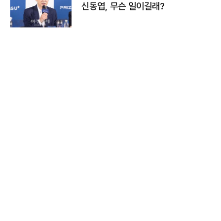
신동엽, 무슨 일이길래?