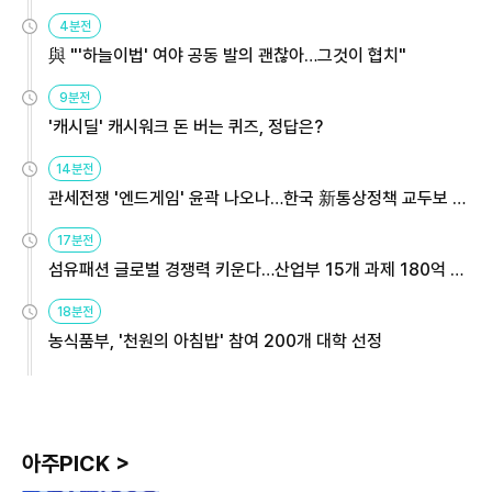
4분전
與 "'하늘이법' 여야 공동 발의 괜찮아…그것이 협치"
9분전
'캐시딜' 캐시워크 돈 버는 퀴즈, 정답은?
14분전
관세전쟁 '엔드게임' 윤곽 나오나…한국 新통상정책 교두보 활
용해야
17분전
섬유패션 글로벌 경쟁력 키운다…산업부 15개 과제 180억 지
원
18분전
농식품부, '천원의 아침밥' 참여 200개 대학 선정
아주PICK >