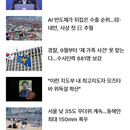
AI 반도체가 뒤집은 수출 순위…韓·
대만, 사상 첫 日 추월
경찰, 9월부터 '제 가족 사건' 못 맡는
다…수사인력 881명 보강
"이란 지도부 내 최고지도자 모즈타
바 위독설 확산"
서울 낮 35도 무더위 계속…동해안
최대 150㎜ 폭우