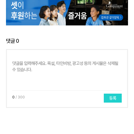
댓글
0
0
/ 300
등록