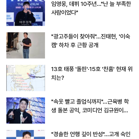
임영웅, 데뷔 10주년…"난 늘 부족한
사람이었다"
"광고주들이 찾아줘"…진태현, '이숙
캠' 하차 후 근황 공개
13호 태풍 '돌핀'·15호 '찬홈' 현재 위
치는?
"속옷 빨고 졸업식까지"…근육병 학
생 돌본 공익, 코미디언 김규원이었
다
"경솔한 언행 깊이 반성"…고개 숙인