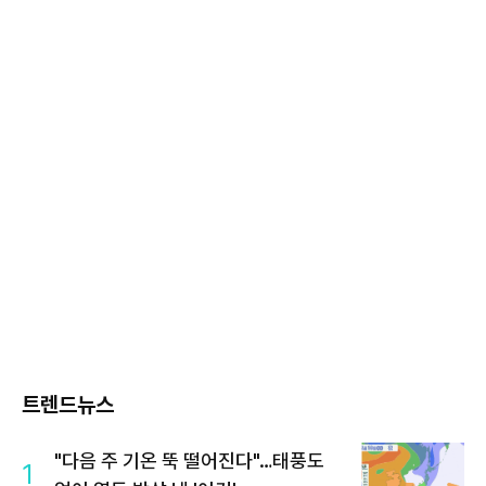
트렌드뉴스
"다음 주 기온 뚝 떨어진다"…태풍도
1