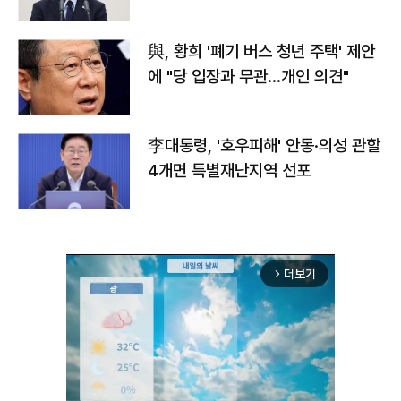
與, 황희 '폐기 버스 청년 주택' 제안
에 "당 입장과 무관…개인 의견"
李대통령, '호우피해' 안동·의성 관할
4개면 특별재난지역 선포
더보기
arrow_forward_ios