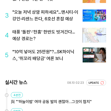
"오늘 저녁 상암 피하세요"…맨시티·이
3
강인·리센느 뜬다, 6호선 혼잡 예상
태풍 '돌핀'·'찬홈' 한반도 빗겨간다…
4
예상 경로는?
"10억 넣어도 25만원"?…SK하이닉
5
스, '쥐꼬리 배당금' 여론 보니
실시간 뉴스
08.10 02:23
UPDATE
4분전
與 "'하늘이법' 여야 공동 발의 괜찮아…그것이 협치"