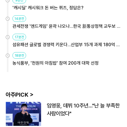
9분전
'캐시딜' 캐시워크 돈 버는 퀴즈, 정답은?
14분전
관세전쟁 '엔드게임' 윤곽 나오나…한국 新통상정책 교두보 활
용해야
17분전
섬유패션 글로벌 경쟁력 키운다…산업부 15개 과제 180억 지
원
18분전
농식품부, '천원의 아침밥' 참여 200개 대학 선정
아주PICK >
임영웅, 데뷔 10주년…"난 늘 부족한
사람이었다"