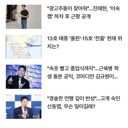
"광고주들이 찾아줘"…진태현, '이숙
캠' 하차 후 근황 공개
13호 태풍 '돌핀'·15호 '찬홈' 현재 위
치는?
"속옷 빨고 졸업식까지"…근육병 학
생 돌본 공익, 코미디언 김규원이었
다
"경솔한 언행 깊이 반성"…고개 숙인
신동엽, 무슨 일이길래?