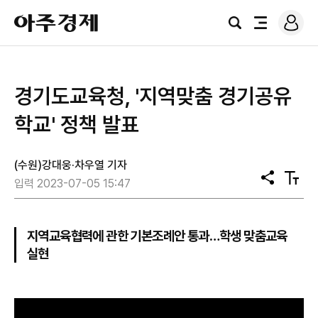
로
아
그
검
전
주
인
색
체
경
메
제
뉴
경기도교육청, '지역맞춤 경기공유
학교' 정책 발표
(수원)강대웅·차우열 기자
공
텍
입력 2023-07-05 15:47
유
스
트
크
기
지역교육협력에 관한 기본조례안 통과…학생 맞춤교육
실현