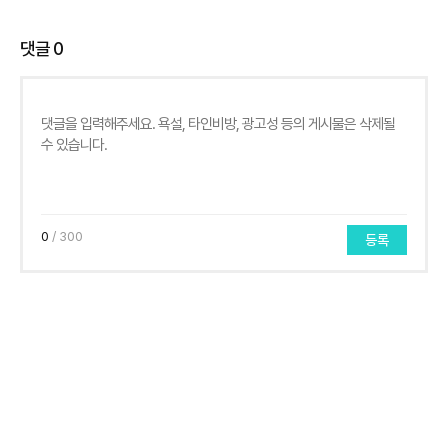
댓글
0
0
/ 300
등록