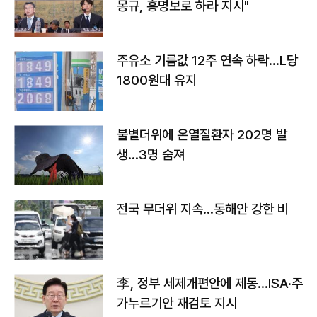
몽규, 홍명보로 하라 지시"
주유소 기름값 12주 연속 하락…L당
1800원대 유지
불볕더위에 온열질환자 202명 발
생…3명 숨져
전국 무더위 지속…동해안 강한 비
李, 정부 세제개편안에 제동…ISA·주
가누르기안 재검토 지시