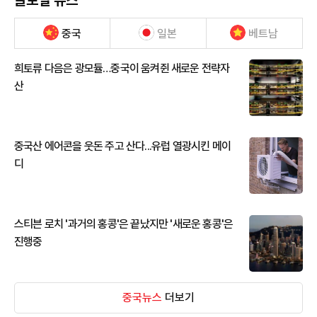
글로벌 뉴스
중국
일본
베트남
희토류 다음은 광모듈…중국이 움켜쥔 새로운 전략자
산
중국산 에어콘을 웃돈 주고 산다...유럽 열광시킨 메이
디
스티븐 로치 '과거의 홍콩'은 끝났지만 '새로운 홍콩'은
진행중
중국뉴스
더보기