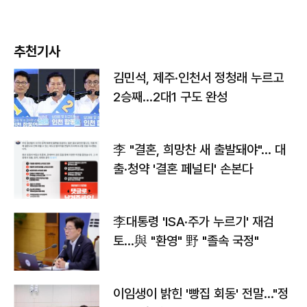
추천기사
김민석, 제주·인천서 정청래 누르고
2승째…2대1 구도 완성
李 "결혼, 희망찬 새 출발돼야"… 대
출·청약 '결혼 페널티' 손본다
李대통령 'ISA·주가 누르기' 재검
토…與 "환영" 野 "졸속 국정"
이임생이 밝힌 '빵집 회동' 전말…"정