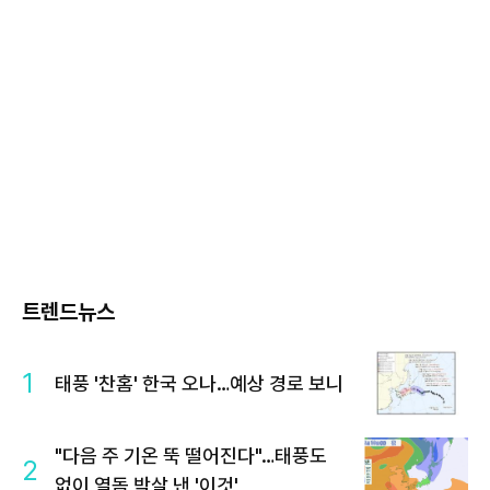
트렌드뉴스
1
태풍 '찬홈' 한국 오나…예상 경로 보니
"다음 주 기온 뚝 떨어진다"…태풍도
2
없이 열돔 박살 낸 '이것'