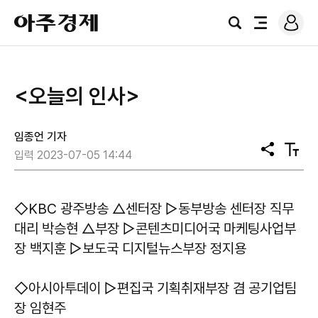
로
아
그
검
전
주
인
색
체
경
메
제
뉴
<오늘의 인사>
임종언 기자
공
텍
입력 2023-07-05 14:44
유
스
트
크
기
◇KBC 광주방송 △센터장 ▷동부방송 센터장 직무
대리 박승현 △부장 ▷콘텐츠미디어국 마케팅사업부
장 백지훈 ▷보도국 디지털뉴스부장 정지용
◇아시아투데이 ▷편집국 기획취재부장 겸 공기업팀
장 임현주