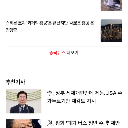
스티븐 로치 '과거의 홍콩'은 끝났지만 '새로운 홍콩'은
진행중
중국뉴스
더보기
추천기사
李, 정부 세제개편안에 제동…ISA·주
가누르기안 재검토 지시
與, 황희 '폐기 버스 청년 주택' 제안