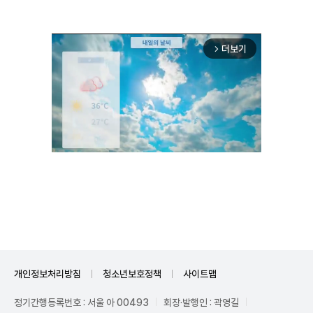
더보기
arrow_forward_ios
Unmute
개인정보처리방침
청소년보호정책
사이트맵
정기간행등록번호 : 서울 아 00493
회장·발행인 : 곽영길