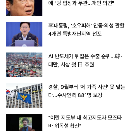
에 "당 입장과 무관…개인 의견"
李대통령, '호우피해' 안동·의성 관할
4개면 특별재난지역 선포
AI 반도체가 뒤집은 수출 순위…韓·
대만, 사상 첫 日 추월
경찰, 9월부터 '제 가족 사건' 못 맡는
다…수사인력 881명 보강
"이란 지도부 내 최고지도자 모즈타
바 위독설 확산"