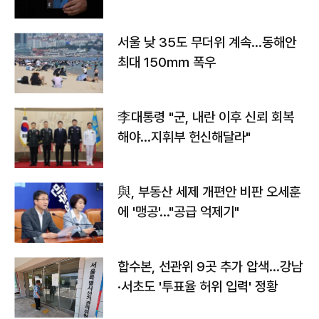
서울 낮 35도 무더위 계속…동해안
최대 150㎜ 폭우
李대통령 "군, 내란 이후 신뢰 회복
해야…지휘부 헌신해달라"
與, 부동산 세제 개편안 비판 오세훈
에 '맹공'…"공급 억제기"
합수본, 선관위 9곳 추가 압색…강남
·서초도 '투표율 허위 입력' 정황