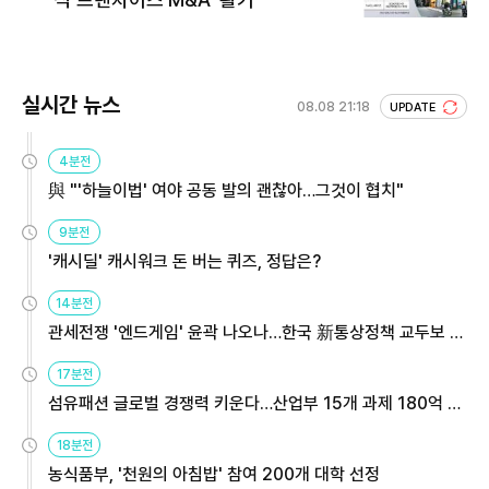
실시간 뉴스
08.08 21:18
UPDATE
4분전
與 "'하늘이법' 여야 공동 발의 괜찮아…그것이 협치"
9분전
'캐시딜' 캐시워크 돈 버는 퀴즈, 정답은?
14분전
관세전쟁 '엔드게임' 윤곽 나오나…한국 新통상정책 교두보 활
용해야
17분전
섬유패션 글로벌 경쟁력 키운다…산업부 15개 과제 180억 지
원
18분전
농식품부, '천원의 아침밥' 참여 200개 대학 선정