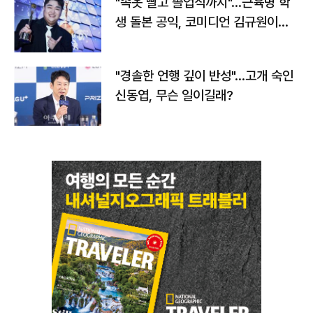
"속옷 빨고 졸업식까지"…근육병 학
생 돌본 공익, 코미디언 김규원이었
다
"경솔한 언행 깊이 반성"…고개 숙인
신동엽, 무슨 일이길래?