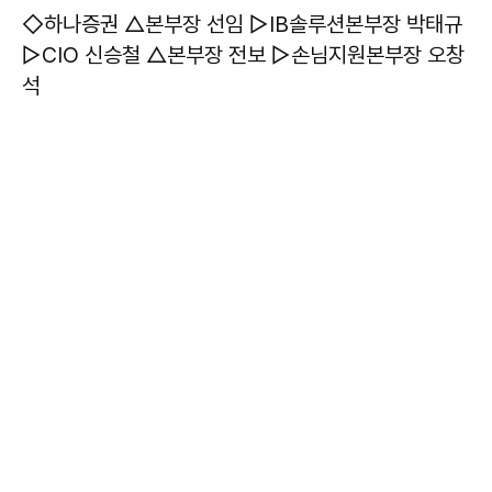
◇하나증권 △본부장 선임 ▷IB솔루션본부장 박태규
▷CIO 신승철 △본부장 전보 ▷손님지원본부장 오창
석