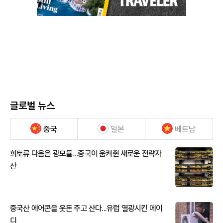
글로벌 뉴스
중국
일본
베트남
희토류 다음은 광모듈…중국이 움켜쥔 새로운 전략자
산
중국산 에어콘을 웃돈 주고 산다...유럽 열광시킨 메이
디