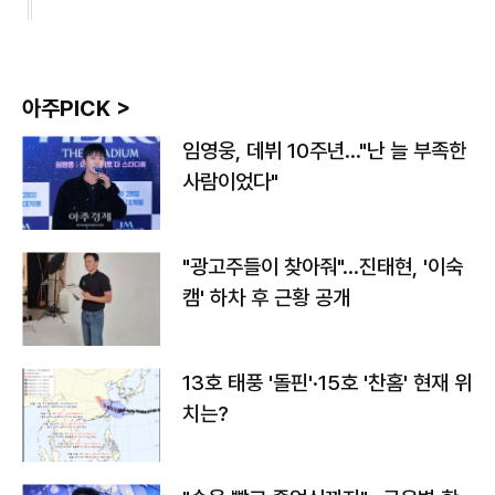
아주PICK >
임영웅, 데뷔 10주년…"난 늘 부족한
사람이었다"
"광고주들이 찾아줘"…진태현, '이숙
캠' 하차 후 근황 공개
13호 태풍 '돌핀'·15호 '찬홈' 현재 위
치는?