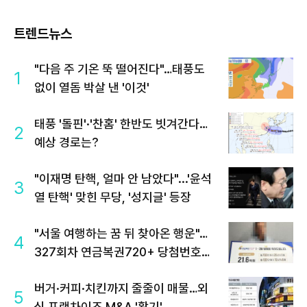
트렌드뉴스
"다음 주 기온 뚝 떨어진다"…태풍도
1
없이 열돔 박살 낸 '이것'
태풍 '돌핀'·'찬홈' 한반도 빗겨간다…
2
예상 경로는?
"이재명 탄핵, 얼마 안 남았다"...'윤석
3
열 탄핵' 맞힌 무당, '성지글' 등장
"서울 여행하는 꿈 뒤 찾아온 행운"…
4
327회차 연금복권720+ 당첨번호조
회 주목
버거·커피·치킨까지 줄줄이 매물…외
5
식 프랜차이즈 M&A '활기'