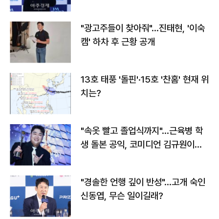
"광고주들이 찾아줘"…진태현, '이숙
캠' 하차 후 근황 공개
13호 태풍 '돌핀'·15호 '찬홈' 현재 위
치는?
"속옷 빨고 졸업식까지"…근육병 학
생 돌본 공익, 코미디언 김규원이었
다
"경솔한 언행 깊이 반성"…고개 숙인
신동엽, 무슨 일이길래?