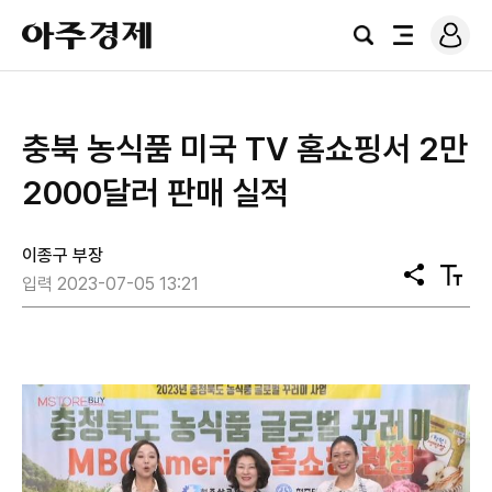
로
아
그
검
전
주
인
색
체
경
메
제
뉴
충북 농식품 미국 TV 홈쇼핑서 2만
2000달러 판매 실적
이종구 부장
공
텍
입력 2023-07-05 13:21
유
스
트
크
기