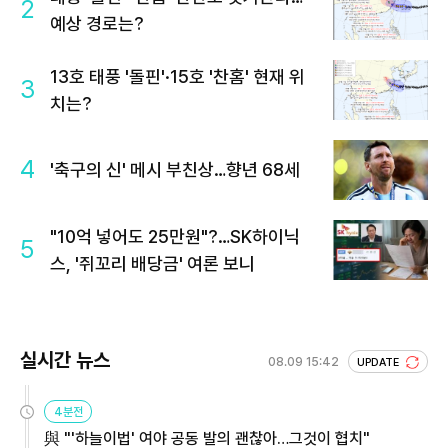
2
예상 경로는?
13호 태풍 '돌핀'·15호 '찬홈' 현재 위
3
치는?
4
'축구의 신' 메시 부친상…향년 68세
"10억 넣어도 25만원"?…SK하이닉
5
스, '쥐꼬리 배당금' 여론 보니
실시간 뉴스
08.09 15:42
UPDATE
4분전
與 "'하늘이법' 여야 공동 발의 괜찮아…그것이 협치"