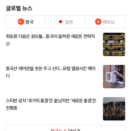
글로벌 뉴스
중국
일본
베트남
희토류 다음은 광모듈…중국이 움켜쥔 새로운 전략자
산
중국산 에어콘을 웃돈 주고 산다...유럽 열광시킨 메이
디
스티븐 로치 '과거의 홍콩'은 끝났지만 '새로운 홍콩'은
진행중