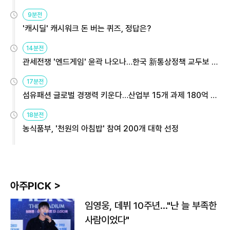
9분전
'캐시딜' 캐시워크 돈 버는 퀴즈, 정답은?
14분전
관세전쟁 '엔드게임' 윤곽 나오나…한국 新통상정책 교두보 활
용해야
17분전
섬유패션 글로벌 경쟁력 키운다…산업부 15개 과제 180억 지
원
18분전
농식품부, '천원의 아침밥' 참여 200개 대학 선정
아주PICK >
임영웅, 데뷔 10주년…"난 늘 부족한
사람이었다"