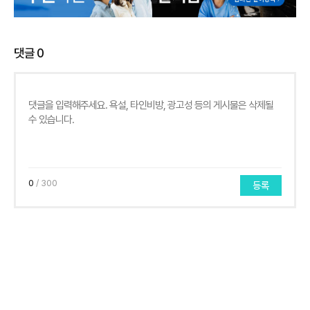
댓글
0
0
/ 300
등록