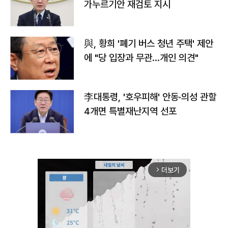
가누르기안 재검토 지시
與, 황희 '폐기 버스 청년 주택' 제안
에 "당 입장과 무관…개인 의견"
李대통령, '호우피해' 안동·의성 관할
4개면 특별재난지역 선포
더보기
arrow_forward_ios