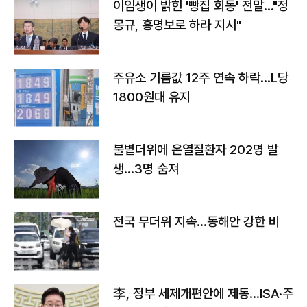
이임생이 밝힌 '빵집 회동' 전말…"정
몽규, 홍명보로 하라 지시"
주유소 기름값 12주 연속 하락…L당
1800원대 유지
불볕더위에 온열질환자 202명 발
생…3명 숨져
전국 무더위 지속…동해안 강한 비
李, 정부 세제개편안에 제동…ISA·주