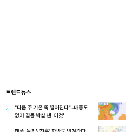
트렌드뉴스
"다음 주 기온 뚝 떨어진다"…태풍도
1
없이 열돔 박살 낸 '이것'
태풍 '돌핀'·'찬홈' 한반도 빗겨간다…