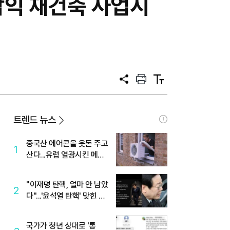
삼익 재건축 사업시
공
프
텍
유
린
스
트
트
크
기
트렌드 뉴스
중국산 에어콘을 웃돈 주고
1
산다...유럽 열광시킨 메이
디
"이재명 탄핵, 얼마 안 남았
2
다"...'윤석열 탄핵' 맞힌 무
당, '성지글' 등장
국가가 청년 상대로 '통