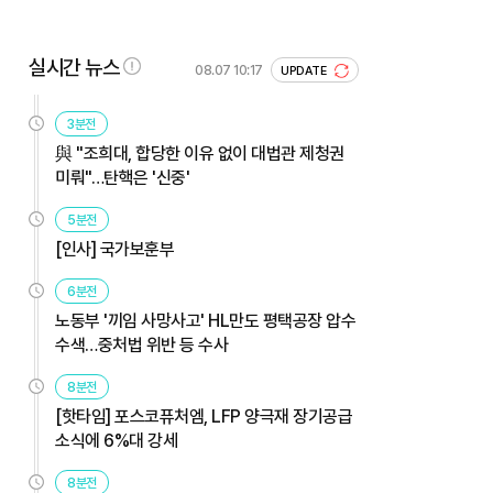
실시간 뉴스
08.07 10:17
UPDATE
3분전
與 "조희대, 합당한 이유 없이 대법관 제청권
미뤄"…탄핵은 '신중'
5분전
[인사] 국가보훈부
6분전
노동부 '끼임 사망사고' HL만도 평택공장 압수
수색…중처법 위반 등 수사
8분전
[핫타임] 포스코퓨처엠, LFP 양극재 장기공급
소식에 6%대 강세
8분전