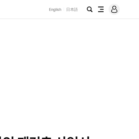
로
English
日本語
그
검
전
인
색
체
메
뉴