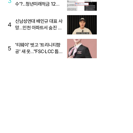
3
수'?...청년미래적금 12%
준다더니 "응, 오류야"
신남성연대 배인규 대표 사
4
망…인천 아파트서 숨진 채
발견
'티웨이' 벗고 '트리니티항
5
공' 새 옷…"FSC·LCC 틈
새, SSC 전략으로 공략"