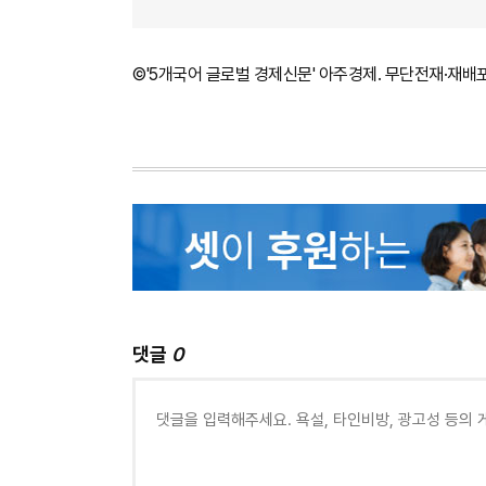
©'5개국어 글로벌 경제신문' 아주경제. 무단전재·재배
댓글
0