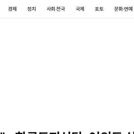
경제
정치
사회·전국
국제
포토
문화·연예