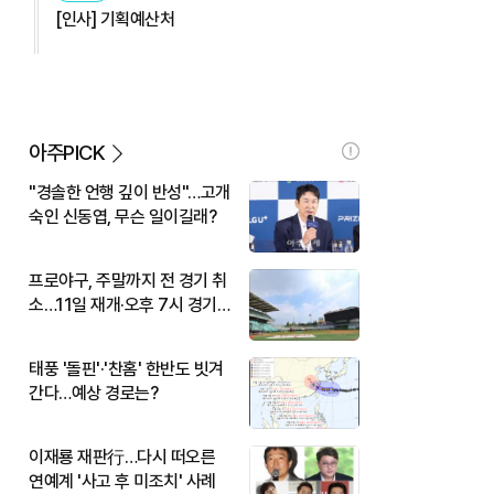
[인사] 기획예산처
아주PICK
"경솔한 언행 깊이 반성"…고개
숙인 신동엽, 무슨 일이길래?
프로야구, 주말까지 전 경기 취
소…11일 재개·오후 7시 경기
시작
태풍 '돌핀'·'찬홈' 한반도 빗겨
간다…예상 경로는?
이재룡 재판行…다시 떠오른
연예계 '사고 후 미조치' 사례