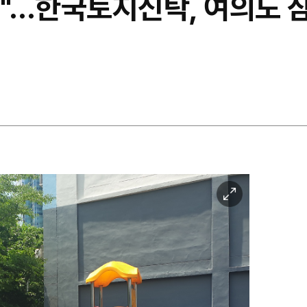
"…한국토지신탁, 여의도 
이
미
지
확
대