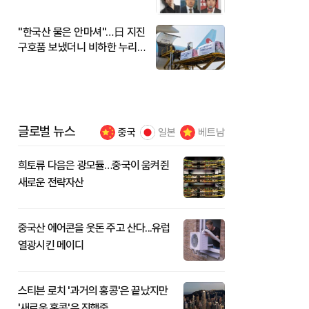
"한국산 물은 안마셔"…日 지진
구호품 보냈더니 비하한 누리
꾼
글로벌 뉴스
중국
일본
베트남
희토류 다음은 광모듈…중국이 움켜쥔
새로운 전략자산
중국산 에어콘을 웃돈 주고 산다...유럽
열광시킨 메이디
스티븐 로치 '과거의 홍콩'은 끝났지만
'새로운 홍콩'은 진행중