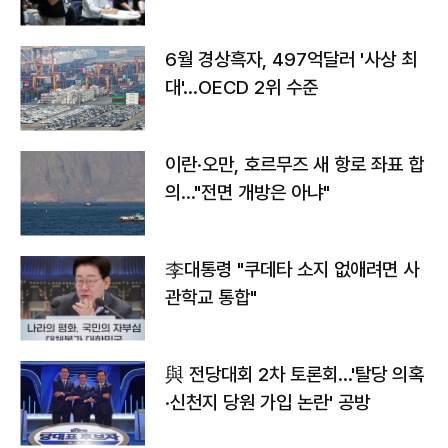
우려
6월 경상흑자, 497억달러 '사상 최
대'…OECD 2위 수준
이란·오만, 호르무즈 새 항로 좌표 합
의…"전면 개방은 아냐"
李대통령 "쿠데타 소지 없애려면 사
관학교 통합"
與 전당대회 2차 토론회…'탈당 의혹
·신천지 당원 가입 논란' 공방