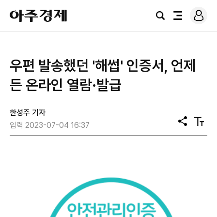
로
아
그
검
전
주
인
색
체
경
메
제
뉴
​우편 발송했던 '해썹' 인증서, 언제
든 온라인 열람·발급
한성주 기자
공
텍
입력 2023-07-04 16:37
유
스
트
크
기