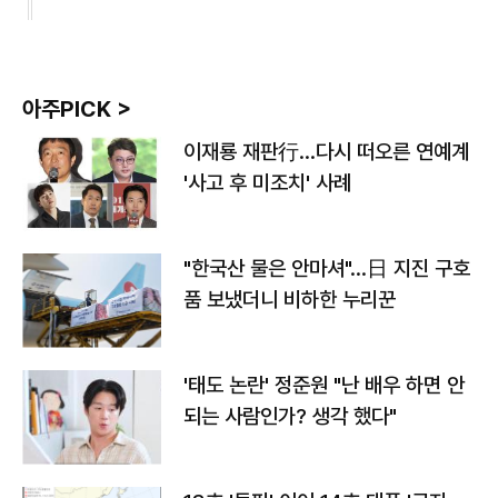
아주PICK >
이재룡 재판行…다시 떠오른 연예계
'사고 후 미조치' 사례
"한국산 물은 안마셔"…日 지진 구호
품 보냈더니 비하한 누리꾼
'태도 논란' 정준원 "난 배우 하면 안
되는 사람인가? 생각 했다"