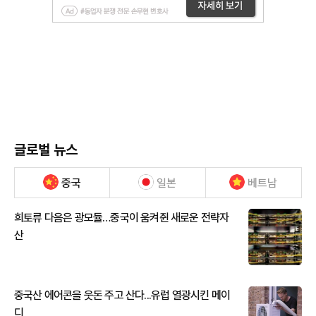
글로벌 뉴스
중국
일본
베트남
희토류 다음은 광모듈…중국이 움켜쥔 새로운 전략자
산
중국산 에어콘을 웃돈 주고 산다...유럽 열광시킨 메이
디