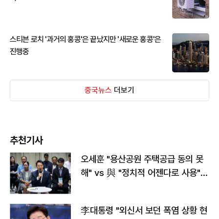
스티븐 로치 '과거의 홍콩'은 끝났지만 '새로운 홍콩'은
진행중
중국뉴스
더보기
추천기사
오세훈 "용산공원 주택공급 동의 못
해" vs 與 "정치적 어젠다로 사용"
맞불
李대통령 "외신서 보던 폭염 상황 현