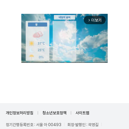
더보기
arrow_forward_ios
Unmute
개인정보처리방침
청소년보호정책
사이트맵
정기간행등록번호 : 서울 아 00493
회장·발행인 : 곽영길