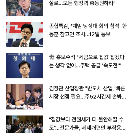
실로…모든 행정력 총동원하라"
종합특검, '계엄 당정대 회의 참석' 한
동훈 참고인 조사...12일 통보
靑 홍보수석 "세금으로 집값 잡겠다
는 생각 없어…주택 공급 '속도전'"
김정관 산업장관 "반도체 산업, 빠른
시장 선점 필요…주52시간제 손봐
야"
"집값보다 전월세가 더 불안해질 수
도"…전문가들, 세제개편안 부작용