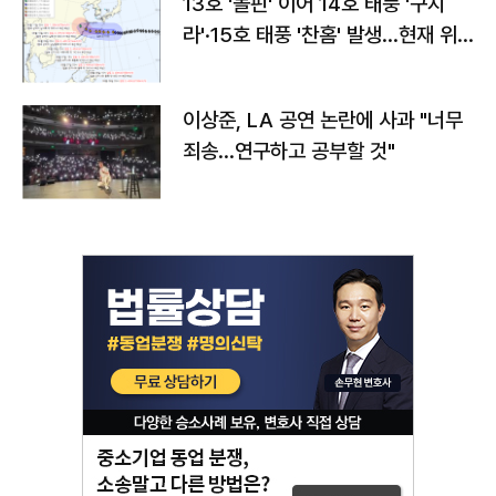
13호 '돌핀' 이어 14호 태풍 '구지
라'·15호 태풍 '찬홈' 발생…현재 위
치와 이동경로는?
이상준, LA 공연 논란에 사과 "너무
죄송…연구하고 공부할 것"