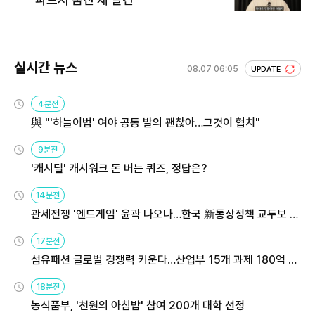
실시간 뉴스
08.07 06:05
UPDATE
4분전
與 "'하늘이법' 여야 공동 발의 괜찮아…그것이 협치"
9분전
'캐시딜' 캐시워크 돈 버는 퀴즈, 정답은?
14분전
관세전쟁 '엔드게임' 윤곽 나오나…한국 新통상정책 교두보 활
용해야
17분전
섬유패션 글로벌 경쟁력 키운다…산업부 15개 과제 180억 지
원
18분전
농식품부, '천원의 아침밥' 참여 200개 대학 선정