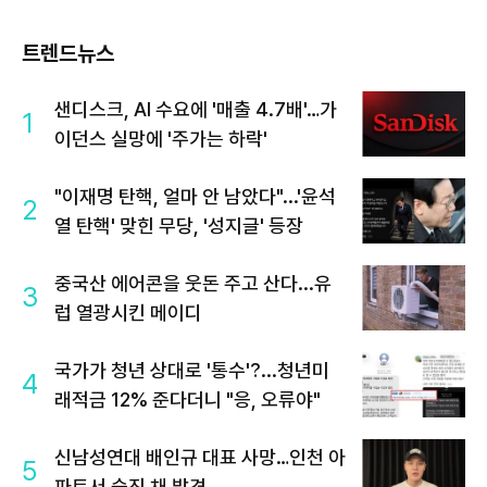
트렌드뉴스
샌디스크, AI 수요에 '매출 4.7배'…가
1
이던스 실망에 '주가는 하락'
"이재명 탄핵, 얼마 안 남았다"...'윤석
2
열 탄핵' 맞힌 무당, '성지글' 등장
중국산 에어콘을 웃돈 주고 산다...유
3
럽 열광시킨 메이디
국가가 청년 상대로 '통수'?...청년미
4
래적금 12% 준다더니 "응, 오류야"
신남성연대 배인규 대표 사망…인천 아
5
파트서 숨진 채 발견