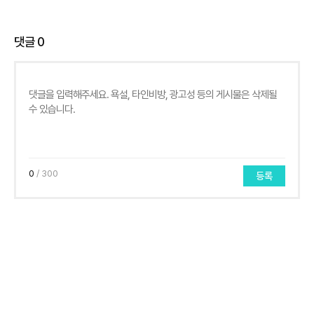
댓글
0
0
/ 300
등록