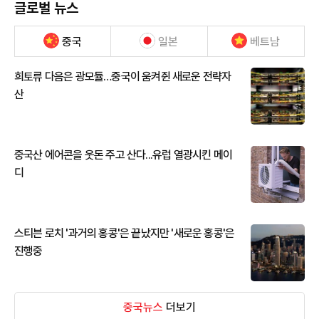
글로벌 뉴스
중국
일본
베트남
희토류 다음은 광모듈…중국이 움켜쥔 새로운 전략자
산
중국산 에어콘을 웃돈 주고 산다...유럽 열광시킨 메이
디
스티븐 로치 '과거의 홍콩'은 끝났지만 '새로운 홍콩'은
진행중
중국뉴스
더보기