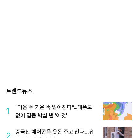
트렌드뉴스
"다음 주 기온 뚝 떨어진다"…태풍도
1
없이 열돔 박살 낸 '이것'
중국산 에어콘을 웃돈 주고 산다...유
2