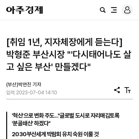
로
아
그
검
전
주
인
색
체
경
메
제
뉴
[취임 1년, 지자체장에게 듣는다]
박형준 부산시장 "'다시태어나도 살
고 싶은 부산' 만들겠다"
(부산)박연진 기자
공
텍
입력 2023-07-04 14:10
유
스
트
크
기
'혁신'으로 변화 주도..."글로벌 도시로 자리매김토록
'분골쇄신' 하겠다"
2030부산세계 박람회 유치 숙원 이룰 것