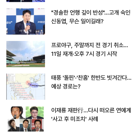
"경솔한 언행 깊이 반성"…고개 숙인
신동엽, 무슨 일이길래?
프로야구, 주말까지 전 경기 취소…
11일 재개·오후 7시 경기 시작
태풍 '돌핀'·'찬홈' 한반도 빗겨간다…
예상 경로는?
이재룡 재판行…다시 떠오른 연예계
'사고 후 미조치' 사례