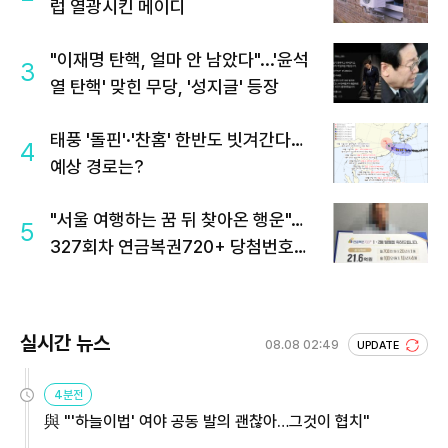
럽 열광시킨 메이디
"이재명 탄핵, 얼마 안 남았다"...'윤석
3
열 탄핵' 맞힌 무당, '성지글' 등장
태풍 '돌핀'·'찬홈' 한반도 빗겨간다…
4
예상 경로는?
"서울 여행하는 꿈 뒤 찾아온 행운"…
5
327회차 연금복권720+ 당첨번호조
회 주목
실시간 뉴스
08.08 02:49
UPDATE
4분전
與 "'하늘이법' 여야 공동 발의 괜찮아…그것이 협치"