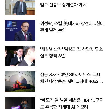
범수·진종오 징계절차 개시
위성락, 스틸 美대사와 상견례…한미
관계 발전 논의
'채상병 순직' 임성근 전 사단장 항소
심도 징역 3년
현금 88조 쌓인 SK하이닉스, 국내
채권시장 '큰손' 됐다…최대 40조 투
자
"메모리 월 넘을 해법은 HBF"…구글
도 주목한 차세대 AI 메모리