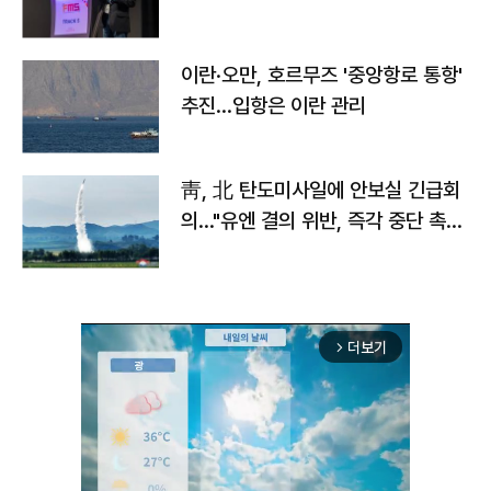
이란·오만, 호르무즈 '중앙항로 통항'
추진…입항은 이란 관리
靑, 北 탄도미사일에 안보실 긴급회
의…"유엔 결의 위반, 즉각 중단 촉
구"
더보기
arrow_forward_ios