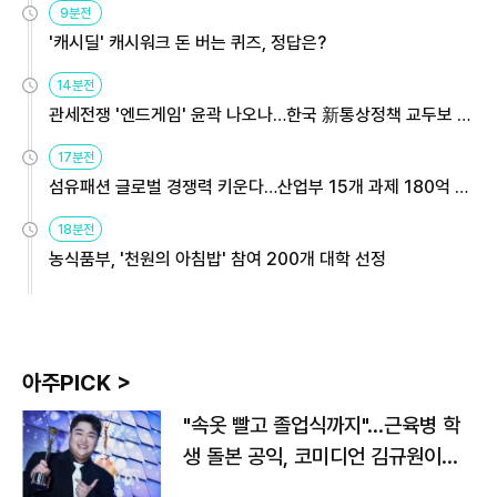
9분전
'캐시딜' 캐시워크 돈 버는 퀴즈, 정답은?
14분전
관세전쟁 '엔드게임' 윤곽 나오나…한국 新통상정책 교두보 활
용해야
17분전
섬유패션 글로벌 경쟁력 키운다…산업부 15개 과제 180억 지
원
18분전
농식품부, '천원의 아침밥' 참여 200개 대학 선정
아주PICK >
"속옷 빨고 졸업식까지"…근육병 학
생 돌본 공익, 코미디언 김규원이었
다