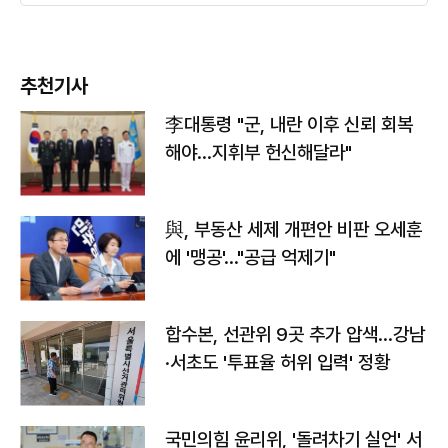
추천기사
李대통령 "군, 내란 이후 신뢰 회복
해야…지휘부 헌신해달라"
與, 부동산 세제 개편안 비판 오세훈
에 '맹공'…"공급 억제기"
합수본, 선관위 9곳 추가 압색…강남
·서초도 '투표율 허위 입력' 정황
국민의힘 윤리위, '돌려차기 실언' 서