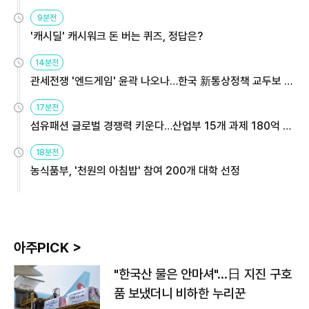
9분전
'캐시딜' 캐시워크 돈 버는 퀴즈, 정답은?
14분전
관세전쟁 '엔드게임' 윤곽 나오나…한국 新통상정책 교두보 활
용해야
17분전
섬유패션 글로벌 경쟁력 키운다…산업부 15개 과제 180억 지
원
18분전
농식품부, '천원의 아침밥' 참여 200개 대학 선정
아주PICK >
"한국산 물은 안마셔"…日 지진 구호
품 보냈더니 비하한 누리꾼