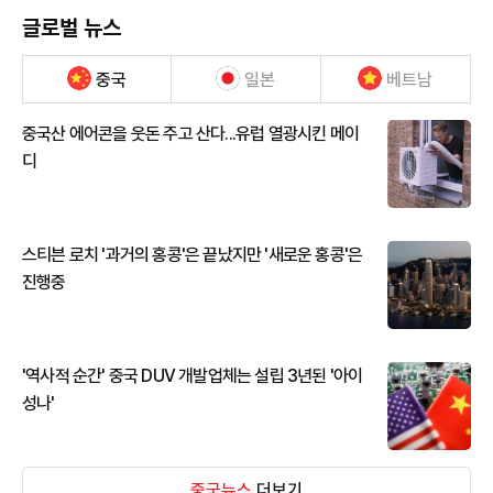
글로벌 뉴스
중국
일본
베트남
중국산 에어콘을 웃돈 주고 산다...유럽 열광시킨 메이
디
스티븐 로치 '과거의 홍콩'은 끝났지만 '새로운 홍콩'은
진행중
'역사적 순간' 중국 DUV 개발업체는 설립 3년된 '아이
성나'
중국뉴스
더보기