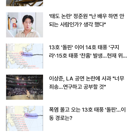
'태도 논란' 정준원 "난 배우 하면 안
되는 사람인가? 생각 했다"
13호 '돌핀' 이어 14호 태풍 '구지
라'·15호 태풍 '찬홈' 발생…현재 위
치와 이동경로는?
이상준, LA 공연 논란에 사과 "너무
죄송…연구하고 공부할 것"
폭염 몰고 오는 13호 태풍 '돌핀'…이
동 경로는?