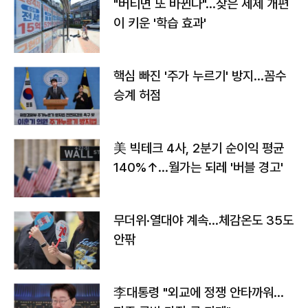
"버티면 또 바뀐다"…잦은 세제 개편
이 키운 '학습 효과'
핵심 빠진 '주가 누르기' 방지…꼼수
승계 허점
美 빅테크 4사, 2분기 순이익 평균
140%↑…월가는 되레 '버블 경고'
무더위·열대야 계속…체감온도 35도
안팎
李대통령 "외교에 정쟁 안타까워…