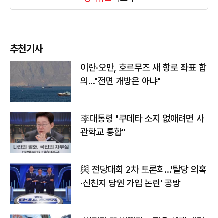
추천기사
이란·오만, 호르무즈 새 항로 좌표 합
의…"전면 개방은 아냐"
李대통령 "쿠데타 소지 없애려면 사
관학교 통합"
與 전당대회 2차 토론회…'탈당 의혹
·신천지 당원 가입 논란' 공방