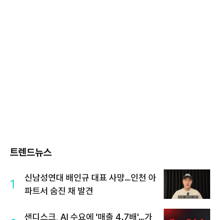
트렌드뉴스
신남성연대 배인규 대표 사망…인천 아
1
파트서 숨진 채 발견
샌디스크, AI 수요에 '매출 4.7배'…가