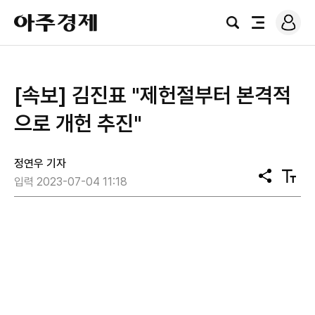
로
아
그
검
전
주
인
색
체
경
메
제
뉴
[속보] 김진표 "제헌절부터 본격적
으로 개헌 추진"
정연우 기자
공
텍
입력 2023-07-04 11:18
유
스
트
크
기