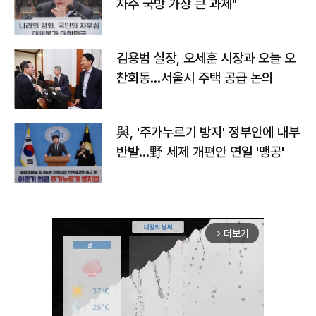
자주 국방 가장 큰 과제"
김용범 실장, 오세훈 시장과 오늘 오
찬회동...서울시 주택 공급 논의
與, '주가누르기 방지' 정부안에 내부
반발…野 세제 개편안 연일 '맹공'
더보기
arrow_forward_ios