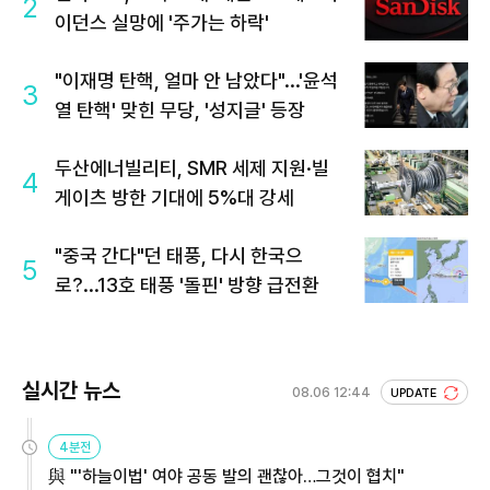
2
이던스 실망에 '주가는 하락'
"이재명 탄핵, 얼마 안 남았다"...'윤석
3
열 탄핵' 맞힌 무당, '성지글' 등장
두산에너빌리티, SMR 세제 지원·빌
4
게이츠 방한 기대에 5%대 강세
"중국 간다"던 태풍, 다시 한국으
5
로?...13호 태풍 '돌핀' 방향 급전환
실시간 뉴스
08.06 12:44
UPDATE
4분전
與 "'하늘이법' 여야 공동 발의 괜찮아…그것이 협치"