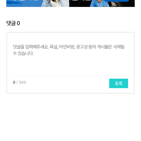
댓글
0
0
/ 300
등록