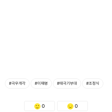
#극우개각
#이재명
#태극기부대
#조정식
0
0