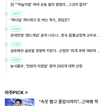
與 "'하늘이법' 여야 공동 발의 괜찮아…그것이 협치"
9분전
'캐시딜' 캐시워크 돈 버는 퀴즈, 정답은?
14분전
관세전쟁 '엔드게임' 윤곽 나오나…한국 新통상정책 교두보 활
용해야
17분전
섬유패션 글로벌 경쟁력 키운다…산업부 15개 과제 180억 지
원
18분전
농식품부, '천원의 아침밥' 참여 200개 대학 선정
아주PICK >
"속옷 빨고 졸업식까지"…근육병 학