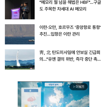
"메모리 월 넘을 해법은 HBF"…구글
도 주목한 차세대 AI 메모리
이란·오만, 호르무즈 '중앙항로 통항'
추진…입항은 이란 관리
靑, 北 탄도미사일에 안보실 긴급회
의…"유엔 결의 위반, 즉각 중단 촉
구"
더보기
arrow_forward_ios