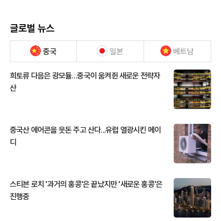
글로벌 뉴스
중국
일본
베트남
희토류 다음은 광모듈…중국이 움켜쥔 새로운 전략자
산
중국산 에어콘을 웃돈 주고 산다...유럽 열광시킨 메이
디
스티븐 로치 '과거의 홍콩'은 끝났지만 '새로운 홍콩'은
진행중