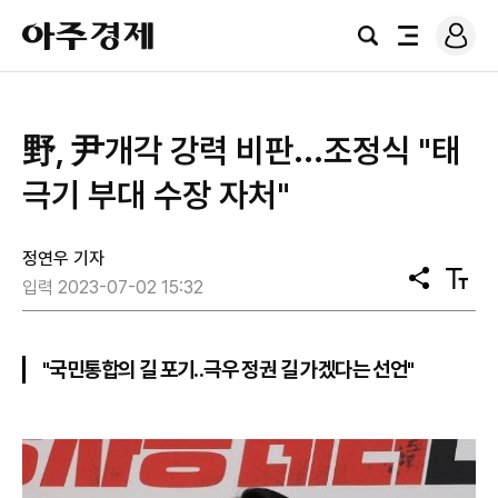
로
아
그
검
전
주
인
색
체
경
메
제
뉴
野, 尹개각 강력 비판...조정식 "태
극기 부대 수장 자처"
정연우 기자
공
텍
입력 2023-07-02 15:32
유
스
트
크
기
"국민통합의 길 포기..극우 정권 길 가겠다는 선언"