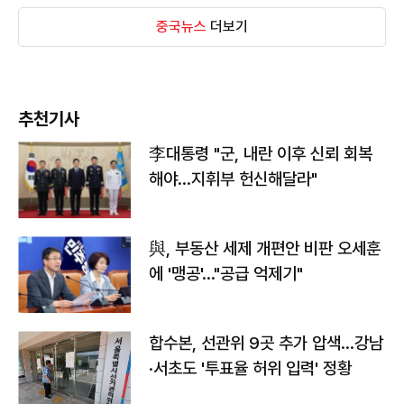
중국뉴스
더보기
추천기사
李대통령 "군, 내란 이후 신뢰 회복
해야…지휘부 헌신해달라"
與, 부동산 세제 개편안 비판 오세훈
에 '맹공'…"공급 억제기"
합수본, 선관위 9곳 추가 압색…강남
·서초도 '투표율 허위 입력' 정황