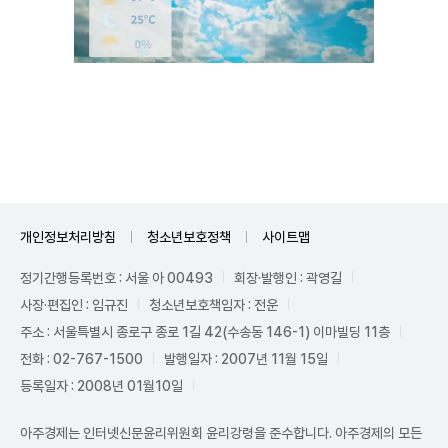
Unmute
개인정보처리방침
청소년보호정책
사이트맵
정기간행등록번호 : 서울 아 00493
회장·발행인 : 곽영길
사장·편집인 : 임규진
청소년보호책임자 : 전운
주소 : 서울특별시 종로구 종로 1길 42(수송동 146-1) 이마빌딩 11층
전화 : 02-767-1500
발행일자 : 2007년 11월 15일
등록일자 : 2008년 01월10일
아주경제는 인터넷신문윤리위원회 윤리강령을 준수합니다. 아주경제의 모든