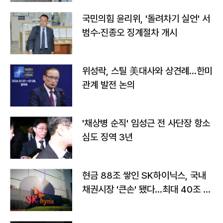
국민의힘 윤리위, '돌려차기 실언' 서
범수·진종오 징계절차 개시
위성락, 스틸 美대사와 상견례…한미
관계 발전 논의
'채상병 순직' 임성근 전 사단장 항소
심도 징역 3년
현금 88조 쌓인 SK하이닉스, 국내
채권시장 '큰손' 됐다…최대 40조 투
자