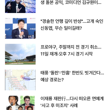
생 돌본 공익, 코미디언 김규원이었
다
"경솔한 언행 깊이 반성"…고개 숙인
신동엽, 무슨 일이길래?
프로야구, 주말까지 전 경기 취소…
11일 재개·오후 7시 경기 시작
태풍 '돌핀'·'찬홈' 한반도 빗겨간다…
예상 경로는?
이재룡 재판行…다시 떠오른 연예계
'사고 후 미조치' 사례