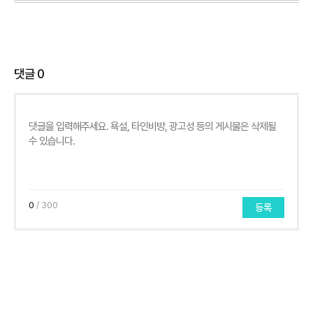
댓글
0
0
/ 300
등록