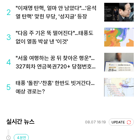
"이재명 탄핵, 얼마 안 남았다"...'윤석
2
열 탄핵' 맞힌 무당, '성지글' 등장
"다음 주 기온 뚝 떨어진다"…태풍도
3
없이 열돔 박살 낸 '이것'
"서울 여행하는 꿈 뒤 찾아온 행운"…
4
327회차 연금복권720+ 당첨번호조
회 주목
태풍 '돌핀'·'찬홈' 한반도 빗겨간다…
5
예상 경로는?
실시간 뉴스
08.07 16:19
UPDATE
4분전