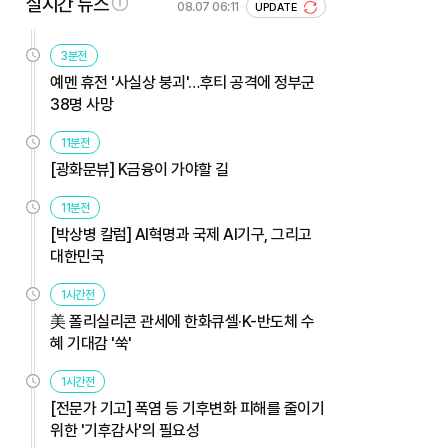
실시간 뉴스
08.07 06:11
UPDATE
3분전
예멘 휴전 '사실상 붕괴'…후티 공격에 정부군
38명 사망
11분전
[광화문뷰] K금융이 가야할 길
11분전
[박상병 칼럼] AI혁명과 국제 AI기구, 그리고
대한민국
1시간전
美 폴리실리콘 관세에 한화큐셀·K-반도체 수
혜 기대감 '쑥'
1시간전
[전문가 기고] 폭염 등 기후변화 피해를 줄이기
위한 '기후감사'의 필요성