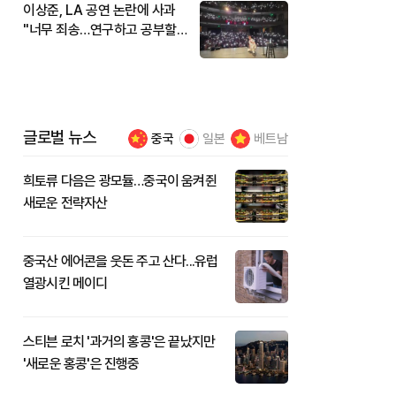
이상준, LA 공연 논란에 사과
"너무 죄송…연구하고 공부할
것"
글로벌 뉴스
중국
일본
베트남
희토류 다음은 광모듈…중국이 움켜쥔
새로운 전략자산
중국산 에어콘을 웃돈 주고 산다...유럽
열광시킨 메이디
스티븐 로치 '과거의 홍콩'은 끝났지만
'새로운 홍콩'은 진행중