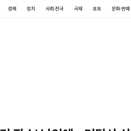
경제
정치
사회·전국
국제
포토
문화·연예