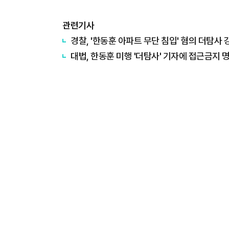
관련기사
경찰, '한동훈 아파트 무단 침입' 혐의 더탐사
대법, 한동훈 미행 '더탐사' 기자에 접근금지 