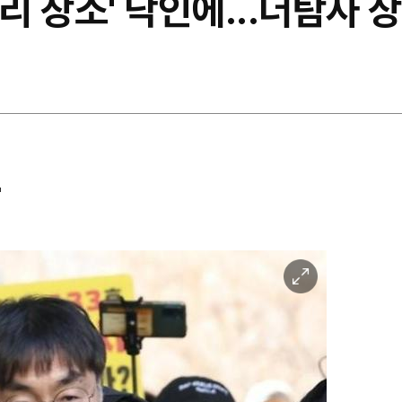
자리 장소' 낙인에...더탐사
"
이
미
지
확
대