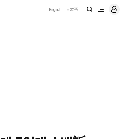
로
English
日本語
그
검
전
인
색
체
메
뉴