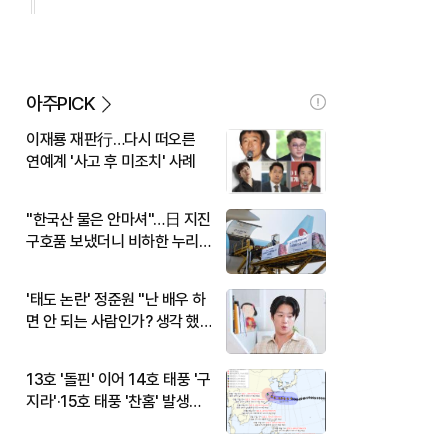
아주PICK
이재룡 재판行…다시 떠오른
연예계 '사고 후 미조치' 사례
"한국산 물은 안마셔"…日 지진
구호품 보냈더니 비하한 누리
꾼
'태도 논란' 정준원 "난 배우 하
면 안 되는 사람인가? 생각 했
다"
13호 '돌핀' 이어 14호 태풍 '구
지라'·15호 태풍 '찬홈' 발생…
현재 위치와 이동경로는?