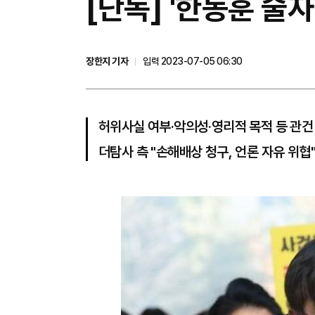
​[단독] '한동훈 술
장한지 기자
입력 2023-07-05 06:30
허위사실 여부·악의성·영리적 목적 등 관건
더탐사 측 "손해배상 청구, 언론 자유 위협