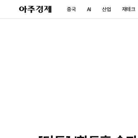
아
중국
AI
산업
재테크
주
경
제