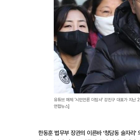
유튜브 매체 '시민언론 더탐사' 강진구 대표가 지난 
연합뉴스]
한동훈 법무부 장관의 이른바 '청담동 술자리' 