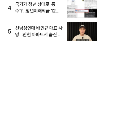
국가가 청년 상대로 '통
4
수'?...청년미래적금 12%
준다더니 "응, 오류야"
신남성연대 배인규 대표 사
5
망…인천 아파트서 숨진 채
발견