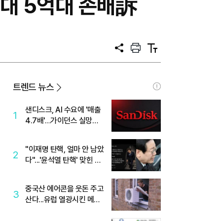
 상대 5억대 손배訴
공
프
텍
유
린
스
트
트
크
기
트렌드 뉴스
샌디스크, AI 수요에 '매출
1
4.7배'…가이던스 실망에
'주가는 하락'
"이재명 탄핵, 얼마 안 남았
2
다"...'윤석열 탄핵' 맞힌 무
당, '성지글' 등장
중국산 에어콘을 웃돈 주고
3
산다...유럽 열광시킨 메이
디